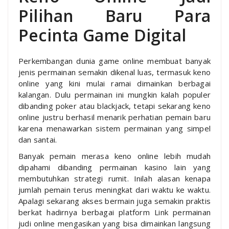
Pilihan Baru Para
Pecinta Game Digital
Perkembangan dunia game online membuat banyak
jenis permainan semakin dikenal luas, termasuk keno
online yang kini mulai ramai dimainkan berbagai
kalangan. Dulu permainan ini mungkin kalah populer
dibanding poker atau blackjack, tetapi sekarang keno
online justru berhasil menarik perhatian pemain baru
karena menawarkan sistem permainan yang simpel
dan santai.
Banyak pemain merasa keno online lebih mudah
dipahami dibanding permainan kasino lain yang
membutuhkan strategi rumit. Inilah alasan kenapa
jumlah pemain terus meningkat dari waktu ke waktu.
Apalagi sekarang akses bermain juga semakin praktis
berkat hadirnya berbagai platform Link permainan
judi online mengasikan yang bisa dimainkan langsung