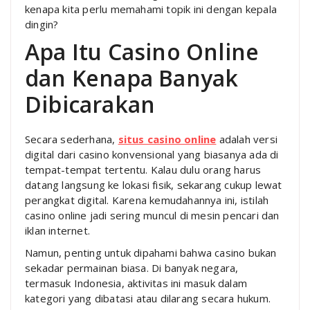
kenapa kita perlu memahami topik ini dengan kepala
dingin?
Apa Itu Casino Online
dan Kenapa Banyak
Dibicarakan
Secara sederhana,
situs casino online
adalah versi
digital dari casino konvensional yang biasanya ada di
tempat-tempat tertentu. Kalau dulu orang harus
datang langsung ke lokasi fisik, sekarang cukup lewat
perangkat digital. Karena kemudahannya ini, istilah
casino online jadi sering muncul di mesin pencari dan
iklan internet.
Namun, penting untuk dipahami bahwa casino bukan
sekadar permainan biasa. Di banyak negara,
termasuk Indonesia, aktivitas ini masuk dalam
kategori yang dibatasi atau dilarang secara hukum.