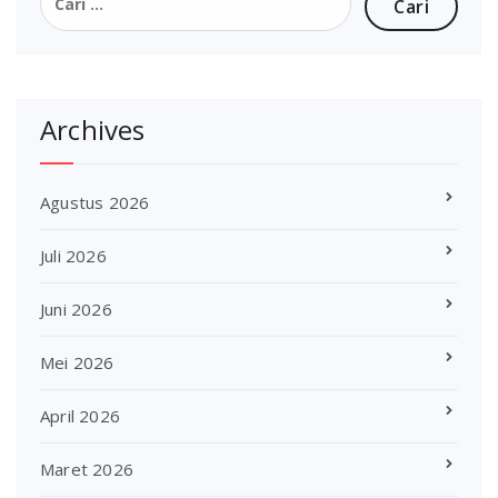
untuk:
Archives
Agustus 2026
Juli 2026
Juni 2026
Mei 2026
April 2026
Maret 2026