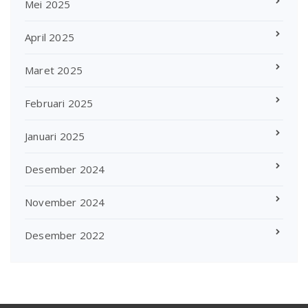
Mei 2025
April 2025
Maret 2025
Februari 2025
Januari 2025
Desember 2024
November 2024
Desember 2022