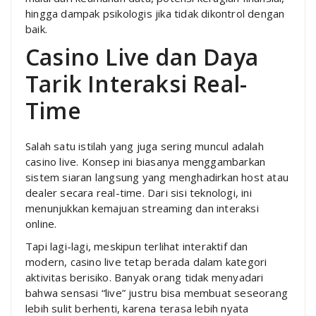
hingga dampak psikologis jika tidak dikontrol dengan
baik.
Casino Live dan Daya
Tarik Interaksi Real-
Time
Salah satu istilah yang juga sering muncul adalah
casino live. Konsep ini biasanya menggambarkan
sistem siaran langsung yang menghadirkan host atau
dealer secara real-time. Dari sisi teknologi, ini
menunjukkan kemajuan streaming dan interaksi
online.
Tapi lagi-lagi, meskipun terlihat interaktif dan
modern, casino live tetap berada dalam kategori
aktivitas berisiko. Banyak orang tidak menyadari
bahwa sensasi “live” justru bisa membuat seseorang
lebih sulit berhenti, karena terasa lebih nyata