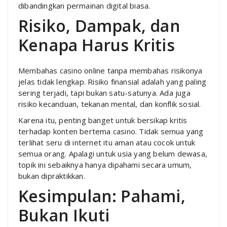
dibandingkan permainan digital biasa.
Risiko, Dampak, dan
Kenapa Harus Kritis
Membahas casino online tanpa membahas risikonya
jelas tidak lengkap. Risiko finansial adalah yang paling
sering terjadi, tapi bukan satu-satunya. Ada juga
risiko kecanduan, tekanan mental, dan konflik sosial.
Karena itu, penting banget untuk bersikap kritis
terhadap konten bertema casino. Tidak semua yang
terlihat seru di internet itu aman atau cocok untuk
semua orang. Apalagi untuk usia yang belum dewasa,
topik ini sebaiknya hanya dipahami secara umum,
bukan dipraktikkan.
Kesimpulan: Pahami,
Bukan Ikuti