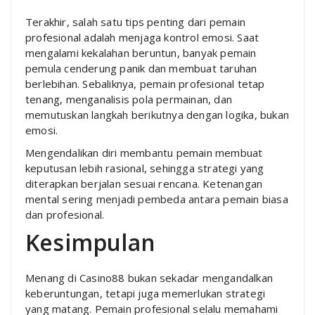
Terakhir, salah satu tips penting dari pemain
profesional adalah menjaga kontrol emosi. Saat
mengalami kekalahan beruntun, banyak pemain
pemula cenderung panik dan membuat taruhan
berlebihan. Sebaliknya, pemain profesional tetap
tenang, menganalisis pola permainan, dan
memutuskan langkah berikutnya dengan logika, bukan
emosi.
Mengendalikan diri membantu pemain membuat
keputusan lebih rasional, sehingga strategi yang
diterapkan berjalan sesuai rencana. Ketenangan
mental sering menjadi pembeda antara pemain biasa
dan profesional.
Kesimpulan
Menang di Casino88 bukan sekadar mengandalkan
keberuntungan, tetapi juga memerlukan strategi
yang matang. Pemain profesional selalu memahami