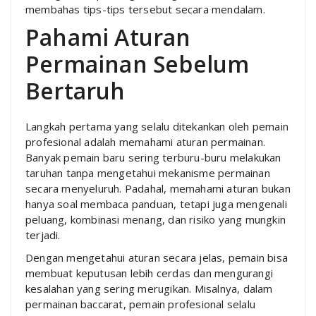
membahas tips-tips tersebut secara mendalam.
Pahami Aturan
Permainan Sebelum
Bertaruh
Langkah pertama yang selalu ditekankan oleh pemain
profesional adalah memahami aturan permainan.
Banyak pemain baru sering terburu-buru melakukan
taruhan tanpa mengetahui mekanisme permainan
secara menyeluruh. Padahal, memahami aturan bukan
hanya soal membaca panduan, tetapi juga mengenali
peluang, kombinasi menang, dan risiko yang mungkin
terjadi.
Dengan mengetahui aturan secara jelas, pemain bisa
membuat keputusan lebih cerdas dan mengurangi
kesalahan yang sering merugikan. Misalnya, dalam
permainan baccarat, pemain profesional selalu