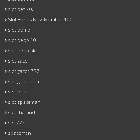
slot bet 200
Slot Bonus New Member 100
slot demo
slot depo 10k
slot depo 5k
slot gacor
slot gacor 777
slot gacor hari ini
slot qris
slot spaceman
slot thailand
slot777
spaceman