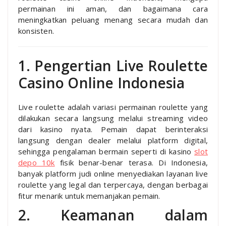
permainan ini aman, dan bagaimana cara
meningkatkan peluang menang secara mudah dan
konsisten.
1. Pengertian Live Roulette
Casino Online Indonesia
Live roulette adalah variasi permainan roulette yang
dilakukan secara langsung melalui streaming video
dari kasino nyata. Pemain dapat berinteraksi
langsung dengan dealer melalui platform digital,
sehingga pengalaman bermain seperti di kasino
slot
depo 10k
fisik benar-benar terasa. Di Indonesia,
banyak platform judi online menyediakan layanan live
roulette yang legal dan terpercaya, dengan berbagai
fitur menarik untuk memanjakan pemain.
2. Keamanan dalam