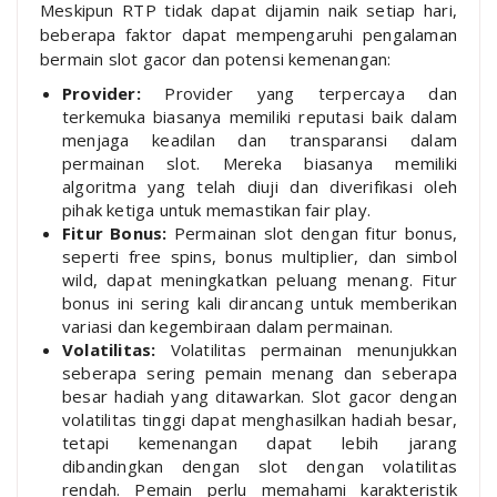
Meskipun RTP tidak dapat dijamin naik setiap hari,
beberapa faktor dapat mempengaruhi pengalaman
bermain slot gacor dan potensi kemenangan:
Provider:
Provider yang terpercaya dan
terkemuka biasanya memiliki reputasi baik dalam
menjaga keadilan dan transparansi dalam
permainan slot. Mereka biasanya memiliki
algoritma yang telah diuji dan diverifikasi oleh
pihak ketiga untuk memastikan fair play.
Fitur Bonus:
Permainan slot dengan fitur bonus,
seperti free spins, bonus multiplier, dan simbol
wild, dapat meningkatkan peluang menang. Fitur
bonus ini sering kali dirancang untuk memberikan
variasi dan kegembiraan dalam permainan.
Volatilitas:
Volatilitas permainan menunjukkan
seberapa sering pemain menang dan seberapa
besar hadiah yang ditawarkan. Slot gacor dengan
volatilitas tinggi dapat menghasilkan hadiah besar,
tetapi kemenangan dapat lebih jarang
dibandingkan dengan slot dengan volatilitas
rendah. Pemain perlu memahami karakteristik