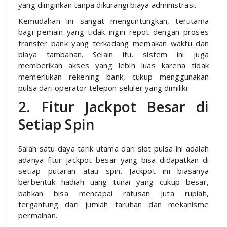
yang diinginkan tanpa dikurangi biaya administrasi.
Kemudahan ini sangat menguntungkan, terutama
bagi pemain yang tidak ingin repot dengan proses
transfer bank yang terkadang memakan waktu dan
biaya tambahan. Selain itu, sistem ini juga
memberikan akses yang lebih luas karena tidak
memerlukan rekening bank, cukup menggunakan
pulsa dari operator telepon seluler yang dimiliki.
2. Fitur Jackpot Besar di
Setiap Spin
Salah satu daya tarik utama dari slot pulsa ini adalah
adanya fitur jackpot besar yang bisa didapatkan di
setiap putaran atau spin. Jackpot ini biasanya
berbentuk hadiah uang tunai yang cukup besar,
bahkan bisa mencapai ratusan juta rupiah,
tergantung dari jumlah taruhan dan mekanisme
permainan.