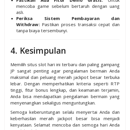
Pastikan Ada Fitur Demo Gratis:
Untuk
mencoba game sebelum bertaruh dengan uang
asli.
Periksa Sistem Pembayaran dan
Withdraw:
Pastikan proses transaksi cepat dan
tanpa biaya tersembunyi.
4. Kesimpulan
Memilih situs slot hari ini terbaru dan paling gampang
JP sangat penting agar pengalaman bermain Anda
maksimal dan peluang meraih jackpot besar terbuka
lebar. Dengan memperhatikan kriteria seperti RTP
tinggi, fitur bonus lengkap, dan keamanan terjamin,
Anda bisa mendapatkan pengalaman bermain yang
menyenangkan sekaligus menguntungkan.
Semoga keberuntungan selalu menyertai Anda dan
keberhasilan meraih jackpot besar bisa menjadi
kenyataan. Selamat mencoba dan semoga hari Anda