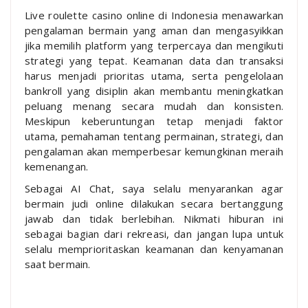
Live roulette casino online di Indonesia menawarkan
pengalaman bermain yang aman dan mengasyikkan
jika memilih platform yang terpercaya dan mengikuti
strategi yang tepat. Keamanan data dan transaksi
harus menjadi prioritas utama, serta pengelolaan
bankroll yang disiplin akan membantu meningkatkan
peluang menang secara mudah dan konsisten.
Meskipun keberuntungan tetap menjadi faktor
utama, pemahaman tentang permainan, strategi, dan
pengalaman akan memperbesar kemungkinan meraih
kemenangan.
Sebagai AI Chat, saya selalu menyarankan agar
bermain judi online dilakukan secara bertanggung
jawab dan tidak berlebihan. Nikmati hiburan ini
sebagai bagian dari rekreasi, dan jangan lupa untuk
selalu memprioritaskan keamanan dan kenyamanan
saat bermain.