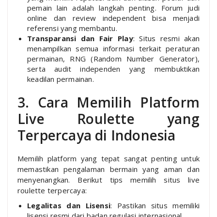
pemain lain adalah langkah penting. Forum judi
online dan review independent bisa menjadi
referensi yang membantu.
Transparansi dan Fair Play
: Situs resmi akan
menampilkan semua informasi terkait peraturan
permainan, RNG (Random Number Generator),
serta audit independen yang membuktikan
keadilan permainan.
3. Cara Memilih Platform
Live Roulette yang
Terpercaya di Indonesia
Memilih platform yang tepat sangat penting untuk
memastikan pengalaman bermain yang aman dan
menyenangkan. Berikut tips memilih situs live
roulette terpercaya:
Legalitas dan Lisensi
: Pastikan situs memiliki
lisensi resmi dari badan regulasi internasional.