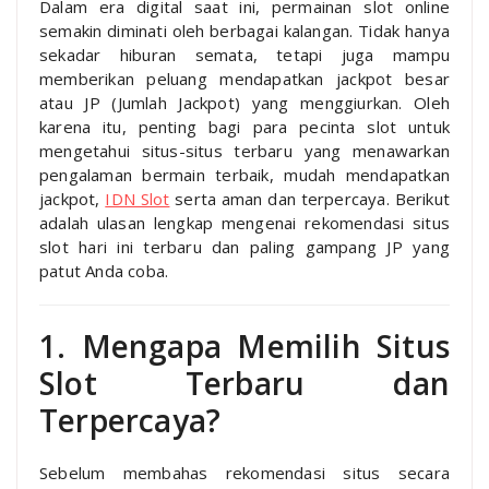
Dalam era digital saat ini, permainan slot online
semakin diminati oleh berbagai kalangan. Tidak hanya
sekadar hiburan semata, tetapi juga mampu
memberikan peluang mendapatkan jackpot besar
atau JP (Jumlah Jackpot) yang menggiurkan. Oleh
karena itu, penting bagi para pecinta slot untuk
mengetahui situs-situs terbaru yang menawarkan
pengalaman bermain terbaik, mudah mendapatkan
jackpot,
IDN Slot
serta aman dan terpercaya. Berikut
adalah ulasan lengkap mengenai rekomendasi situs
slot hari ini terbaru dan paling gampang JP yang
patut Anda coba.
1. Mengapa Memilih Situs
Slot Terbaru dan
Terpercaya?
Sebelum membahas rekomendasi situs secara