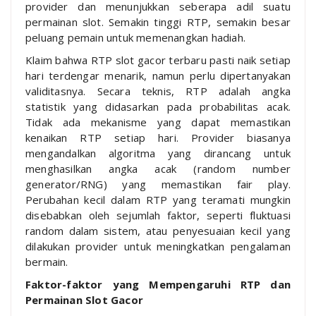
provider dan menunjukkan seberapa adil suatu
permainan slot. Semakin tinggi RTP, semakin besar
peluang pemain untuk memenangkan hadiah.
Klaim bahwa RTP slot gacor terbaru pasti naik setiap
hari terdengar menarik, namun perlu dipertanyakan
validitasnya. Secara teknis, RTP adalah angka
statistik yang didasarkan pada probabilitas acak.
Tidak ada mekanisme yang dapat memastikan
kenaikan RTP setiap hari. Provider biasanya
mengandalkan algoritma yang dirancang untuk
menghasilkan angka acak (random number
generator/RNG) yang memastikan fair play.
Perubahan kecil dalam RTP yang teramati mungkin
disebabkan oleh sejumlah faktor, seperti fluktuasi
random dalam sistem, atau penyesuaian kecil yang
dilakukan provider untuk meningkatkan pengalaman
bermain.
Faktor-faktor yang Mempengaruhi RTP dan
Permainan Slot Gacor