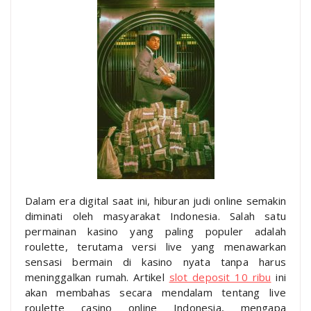
Dalam era digital saat ini, hiburan judi online semakin
diminati oleh masyarakat Indonesia. Salah satu
permainan kasino yang paling populer adalah
roulette, terutama versi live yang menawarkan
sensasi bermain di kasino nyata tanpa harus
meninggalkan rumah. Artikel
slot deposit 10 ribu
ini
akan membahas secara mendalam tentang live
roulette casino online Indonesia, mengapa