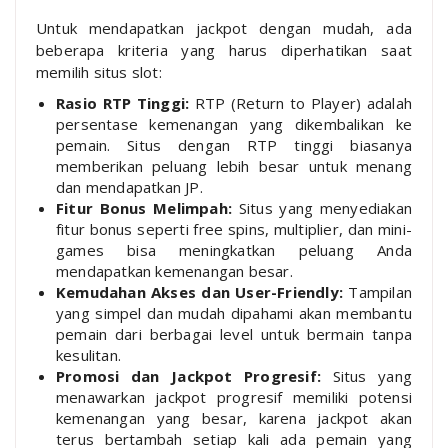
Untuk mendapatkan jackpot dengan mudah, ada
beberapa kriteria yang harus diperhatikan saat
memilih situs slot:
Rasio RTP Tinggi:
RTP (Return to Player) adalah
persentase kemenangan yang dikembalikan ke
pemain. Situs dengan RTP tinggi biasanya
memberikan peluang lebih besar untuk menang
dan mendapatkan JP.
Fitur Bonus Melimpah:
Situs yang menyediakan
fitur bonus seperti free spins, multiplier, dan mini-
games bisa meningkatkan peluang Anda
mendapatkan kemenangan besar.
Kemudahan Akses dan User-Friendly:
Tampilan
yang simpel dan mudah dipahami akan membantu
pemain dari berbagai level untuk bermain tanpa
kesulitan.
Promosi dan Jackpot Progresif:
Situs yang
menawarkan jackpot progresif memiliki potensi
kemenangan yang besar, karena jackpot akan
terus bertambah setiap kali ada pemain yang