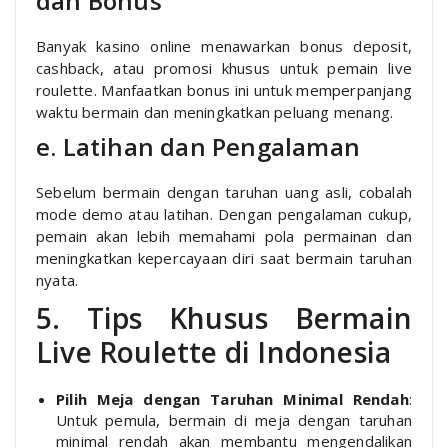
dan Bonus
Banyak kasino online menawarkan bonus deposit,
cashback, atau promosi khusus untuk pemain live
roulette. Manfaatkan bonus ini untuk memperpanjang
waktu bermain dan meningkatkan peluang menang.
e. Latihan dan Pengalaman
Sebelum bermain dengan taruhan uang asli, cobalah
mode demo atau latihan. Dengan pengalaman cukup,
pemain akan lebih memahami pola permainan dan
meningkatkan kepercayaan diri saat bermain taruhan
nyata.
5. Tips Khusus Bermain
Live Roulette di Indonesia
Pilih Meja dengan Taruhan Minimal Rendah
:
Untuk pemula, bermain di meja dengan taruhan
minimal rendah akan membantu mengendalikan