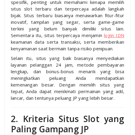
spesifik, penting untuk memahami kenapa memilih
situs slot terbaru dan terpercaya adalah langkah
bijak. Situs terbaru biasanya menawarkan fitur-fitur
inovatif, tampilan yang segar, serta game-game
terkini yang belum banyak dimiliki situs lain.
Sementara itu, situs terpercaya menjamin
login IDN
keamanan data serta transaksi, serta memberikan
kenyamanan saat bermain tanpa risiko penipuan.
Selain itu, situs yang baik biasanya menyediakan
layanan pelanggan 24 jam, metode pembayaran
lengkap, dan bonus-bonus menarik yang bisa
meningkatkan peluang Anda mendapatkan
kemenangan besar. Dengan memilih situs yang
tepat, Anda dapat menikmati permainan yang adil,
lancar, dan tentunya peluang JP yang lebih besar.
2. Kriteria Situs Slot yang
Paling Gampang JP