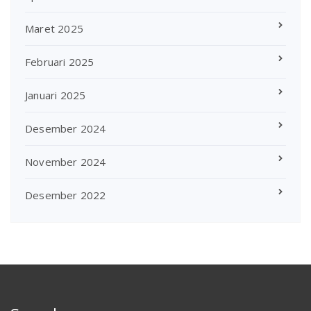
Maret 2025
Februari 2025
Januari 2025
Desember 2024
November 2024
Desember 2022