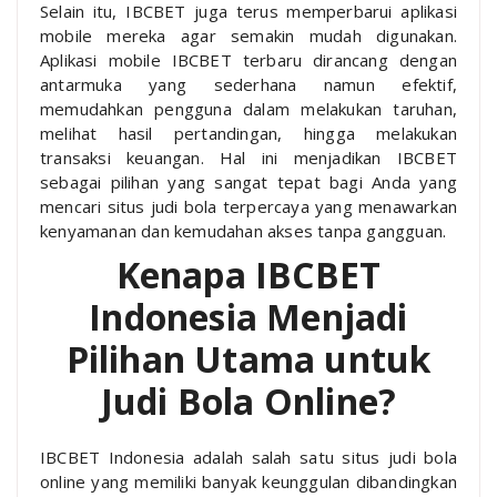
Selain itu, IBCBET juga terus memperbarui aplikasi
mobile mereka agar semakin mudah digunakan.
Aplikasi mobile IBCBET terbaru dirancang dengan
antarmuka yang sederhana namun efektif,
memudahkan pengguna dalam melakukan taruhan,
melihat hasil pertandingan, hingga melakukan
transaksi keuangan. Hal ini menjadikan IBCBET
sebagai pilihan yang sangat tepat bagi Anda yang
mencari situs judi bola terpercaya yang menawarkan
kenyamanan dan kemudahan akses tanpa gangguan.
Kenapa IBCBET
Indonesia Menjadi
Pilihan Utama untuk
Judi Bola Online?
IBCBET Indonesia adalah salah satu situs judi bola
online yang memiliki banyak keunggulan dibandingkan