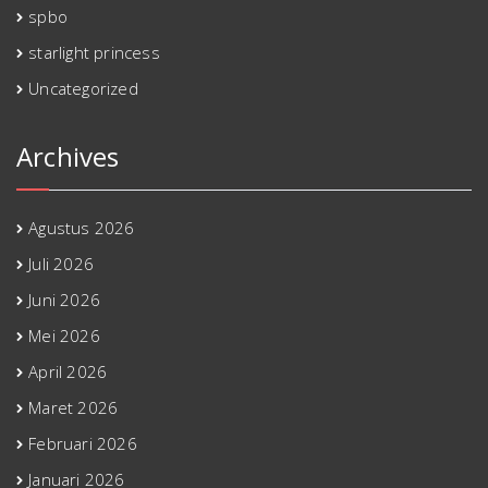
spbo
starlight princess
Uncategorized
Archives
Agustus 2026
Juli 2026
Juni 2026
Mei 2026
April 2026
Maret 2026
Februari 2026
Januari 2026