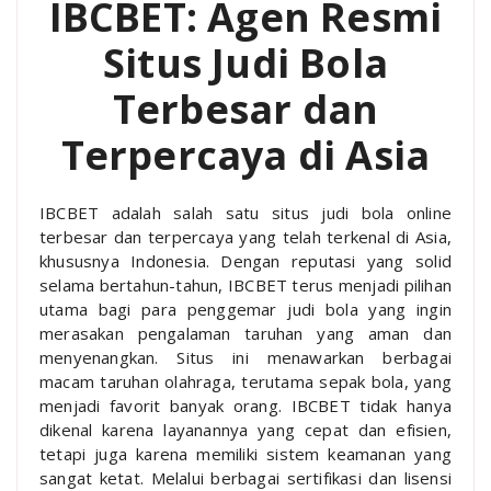
IBCBET: Agen Resmi
Situs Judi Bola
Terbesar dan
Terpercaya di Asia
IBCBET adalah salah satu situs judi bola online
terbesar dan terpercaya yang telah terkenal di Asia,
khususnya Indonesia. Dengan reputasi yang solid
selama bertahun-tahun, IBCBET terus menjadi pilihan
utama bagi para penggemar judi bola yang ingin
merasakan pengalaman taruhan yang aman dan
menyenangkan. Situs ini menawarkan berbagai
macam taruhan olahraga, terutama sepak bola, yang
menjadi favorit banyak orang. IBCBET tidak hanya
dikenal karena layanannya yang cepat dan efisien,
tetapi juga karena memiliki sistem keamanan yang
sangat ketat. Melalui berbagai sertifikasi dan lisensi