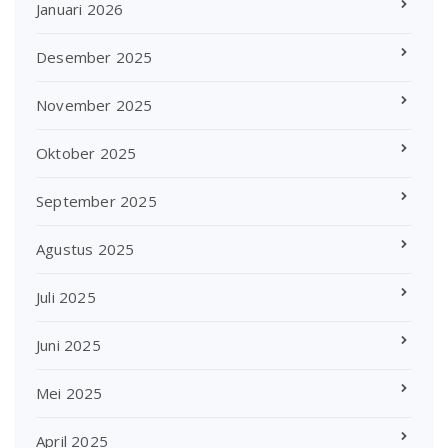
Januari 2026
Desember 2025
November 2025
Oktober 2025
September 2025
Agustus 2025
Juli 2025
Juni 2025
Mei 2025
April 2025