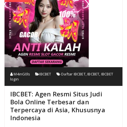
M4inG0ls
IBCBET
Daftar IBCBET
,
IBCBET
,
IBCBET
login
IBCBET: Agen Resmi Situs Judi
Bola Online Terbesar dan
Terpercaya di Asia, Khususnya
Indonesia