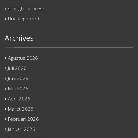
starlight princess
Uncategorized
Archives
Agustus 2026
Juli 2026
Juni 2026
Mei 2026
April 2026
Maret 2026
Februari 2026
Januari 2026