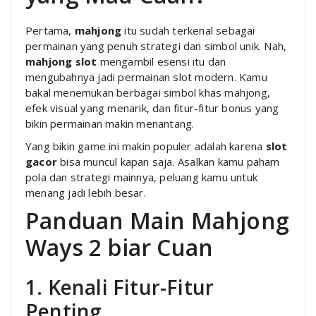
Pertama,
mahjong
itu sudah terkenal sebagai
permainan yang penuh strategi dan simbol unik. Nah,
mahjong slot
mengambil esensi itu dan
mengubahnya jadi permainan slot modern. Kamu
bakal menemukan berbagai simbol khas mahjong,
efek visual yang menarik, dan fitur-fitur bonus yang
bikin permainan makin menantang.
Yang bikin game ini makin populer adalah karena
slot
gacor
bisa muncul kapan saja. Asalkan kamu paham
pola dan strategi mainnya, peluang kamu untuk
menang jadi lebih besar.
Panduan Main Mahjong
Ways 2 biar Cuan
1. Kenali Fitur-Fitur
Penting