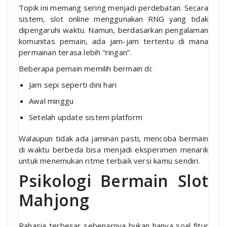
Topik ini memang sering menjadi perdebatan. Secara
sistem, slot online menggunakan RNG yang tidak
dipengaruhi waktu. Namun, berdasarkan pengalaman
komunitas pemain, ada jam-jam tertentu di mana
permainan terasa lebih “ringan”.
Beberapa pemain memilih bermain di:
Jam sepi seperti dini hari
Awal minggu
Setelah update sistem platform
Walaupun tidak ada jaminan pasti, mencoba bermain
di waktu berbeda bisa menjadi eksperimen menarik
untuk menemukan ritme terbaik versi kamu sendiri.
Psikologi Bermain Slot
Mahjong
Rahasia terbesar sebenarnya bukan hanya soal fitur