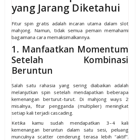
yang Jarang Diketahui
Fitur spin gratis adalah incaran utama dalam slot
mahjong. Namun, tidak semua pemain memahami
bagaimana cara memaksimalkannya.
1. Manfaatkan Momentum
Setelah Kombinasi
Beruntun
Salah satu rahasia yang sering diabaikan adalah
melanjutkan spin setelah mendapatkan beberapa
kemenangan berturut-turut. Di mahjong ways 2
misalnya, fitur pengganda (multiplier) meningkat
setiap kali terjadi cascading.
Ketika kamu sudah mendapatkan 3–4 kali
kemenangan beruntun dalam satu sesi, peluang
munculnya scatter cenderung terasa lebih “aktif”.