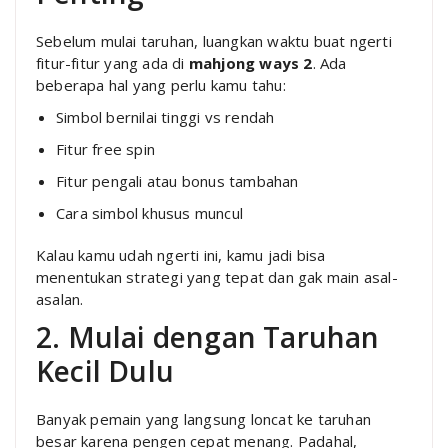
Sebelum mulai taruhan, luangkan waktu buat ngerti
fitur-fitur yang ada di
mahjong ways 2
. Ada
beberapa hal yang perlu kamu tahu:
Simbol bernilai tinggi vs rendah
Fitur free spin
Fitur pengali atau bonus tambahan
Cara simbol khusus muncul
Kalau kamu udah ngerti ini, kamu jadi bisa
menentukan strategi yang tepat dan gak main asal-
asalan.
2. Mulai dengan Taruhan
Kecil Dulu
Banyak pemain yang langsung loncat ke taruhan
besar karena pengen cepat menang. Padahal,