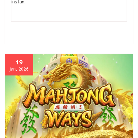
instan.
19
Jan, 2026