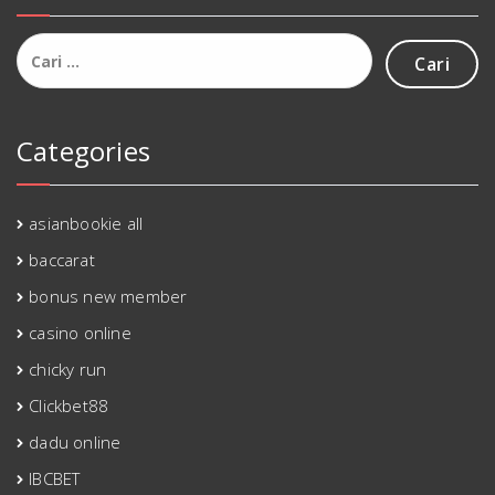
Cari
untuk:
Categories
asianbookie all
baccarat
bonus new member
casino online
chicky run
Clickbet88
dadu online
IBCBET