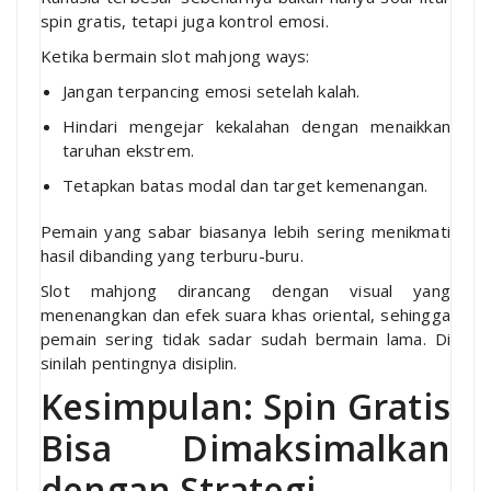
spin gratis, tetapi juga kontrol emosi.
Ketika bermain slot mahjong ways:
Jangan terpancing emosi setelah kalah.
Hindari mengejar kekalahan dengan menaikkan
taruhan ekstrem.
Tetapkan batas modal dan target kemenangan.
Pemain yang sabar biasanya lebih sering menikmati
hasil dibanding yang terburu-buru.
Slot mahjong dirancang dengan visual yang
menenangkan dan efek suara khas oriental, sehingga
pemain sering tidak sadar sudah bermain lama. Di
sinilah pentingnya disiplin.
Kesimpulan: Spin Gratis
Bisa Dimaksimalkan
dengan Strategi