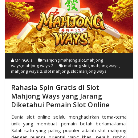
M4inG0ls
mahjong
,
mahjong slot
,
mahjong
ways
,
mahjong ways 2
mahjong slot
,
mahjong ways
,
mahjong ways 2
,
slot mahjong
,
slot mahjong ways
Rahasia Spin Gratis di Slot
Mahjong Ways yang Jarang
Diketahui Pemain Slot Online
Dunia slot online selalu menghadirkan tema-tema
unik yang membuat pemain betah berlama-lama.
Salah satu yang paling populer adalah slot mahjong
dengan nuansa oriental yang khas, penuh simbol