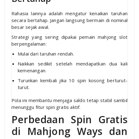
Rahasia lainnya adalah mengatur kenaikan taruhan
secara bertahap. Jangan langsung bermain di nominal
besar sejak awal.
Strategi yang sering dipakai pemain mahjong slot
berpengalaman:
Mulai dari taruhan rendah.
Naikkan sedikit setelah mendapatkan dua kali
kemenangan.
Turunkan kembali jika 10 spin kosong berturut-
turut.
Pola ini membantu menjaga saldo tetap stabil sambil
menunggu fitur spin gratis aktif.
Perbedaan Spin Gratis
di Mahjong Ways dan