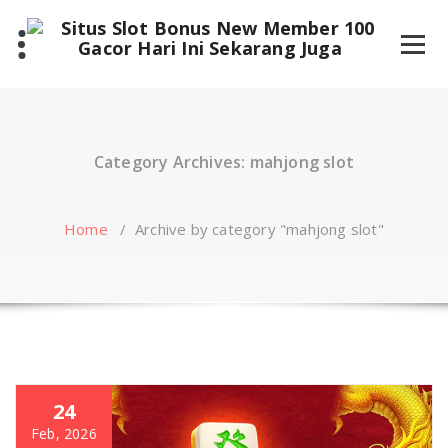
Skip
to
content
Category Archives: mahjong slot
Home
/
Archive by category "mahjong slot"
24
Feb, 2026