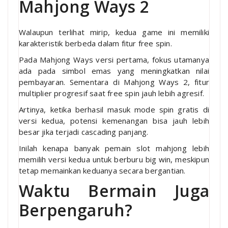
Mahjong Ways 2
Walaupun terlihat mirip, kedua game ini memiliki
karakteristik berbeda dalam fitur free spin.
Pada Mahjong Ways versi pertama, fokus utamanya
ada pada simbol emas yang meningkatkan nilai
pembayaran. Sementara di Mahjong Ways 2, fitur
multiplier progresif saat free spin jauh lebih agresif.
Artinya, ketika berhasil masuk mode spin gratis di
versi kedua, potensi kemenangan bisa jauh lebih
besar jika terjadi cascading panjang.
Inilah kenapa banyak pemain slot mahjong lebih
memilih versi kedua untuk berburu big win, meskipun
tetap memainkan keduanya secara bergantian.
Waktu Bermain Juga
Berpengaruh?