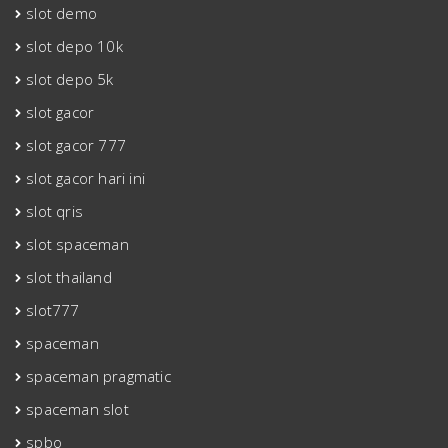
slot demo
slot depo 10k
slot depo 5k
slot gacor
slot gacor 777
slot gacor hari ini
slot qris
slot spaceman
slot thailand
slot777
spaceman
spaceman pragmatic
spaceman slot
spbo