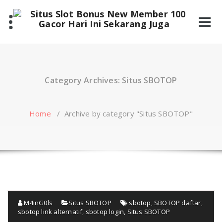
Skip
to
content
Category Archives: Situs SBOTOP
Home
/
Archive by category "Situs SBOTOP"
M4inG0ls
Situs SBOTOP
sbotop
,
SBOTOP daftar
,
sbotop link alternatif
,
sbotop login
,
Situs SBOTOP