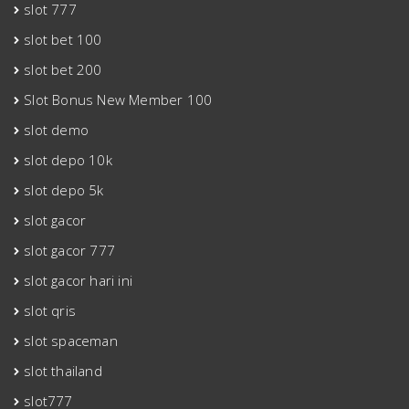
slot 777
slot bet 100
slot bet 200
Slot Bonus New Member 100
slot demo
slot depo 10k
slot depo 5k
slot gacor
slot gacor 777
slot gacor hari ini
slot qris
slot spaceman
slot thailand
slot777