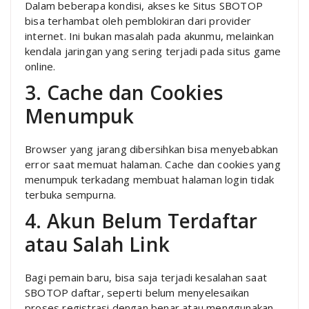
Dalam beberapa kondisi, akses ke Situs SBOTOP
bisa terhambat oleh pemblokiran dari provider
internet. Ini bukan masalah pada akunmu, melainkan
kendala jaringan yang sering terjadi pada situs game
online.
3. Cache dan Cookies
Menumpuk
Browser yang jarang dibersihkan bisa menyebabkan
error saat memuat halaman. Cache dan cookies yang
menumpuk terkadang membuat halaman login tidak
terbuka sempurna.
4. Akun Belum Terdaftar
atau Salah Link
Bagi pemain baru, bisa saja terjadi kesalahan saat
SBOTOP daftar, seperti belum menyelesaikan
proses registrasi dengan benar atau menggunakan