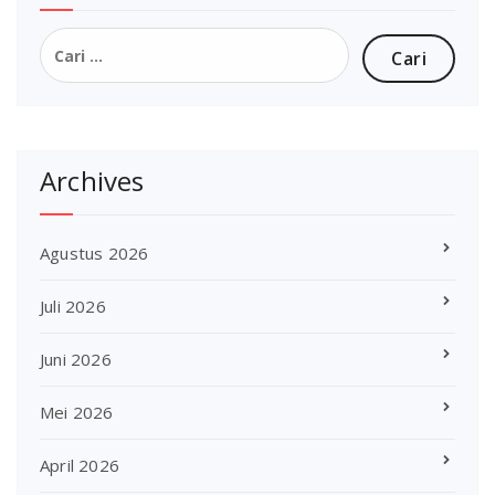
Cari
untuk:
Archives
Agustus 2026
Juli 2026
Juni 2026
Mei 2026
April 2026