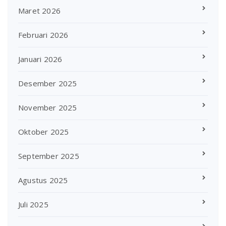
Maret 2026
Februari 2026
Januari 2026
Desember 2025
November 2025
Oktober 2025
September 2025
Agustus 2025
Juli 2025