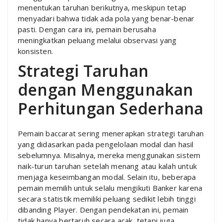
menentukan taruhan berikutnya, meskipun tetap
menyadari bahwa tidak ada pola yang benar-benar
pasti. Dengan cara ini, pemain berusaha
meningkatkan peluang melalui observasi yang
konsisten.
Strategi Taruhan
dengan Menggunakan
Perhitungan Sederhana
Pemain baccarat sering menerapkan strategi taruhan
yang didasarkan pada pengelolaan modal dan hasil
sebelumnya. Misalnya, mereka menggunakan sistem
naik-turun taruhan setelah menang atau kalah untuk
menjaga keseimbangan modal. Selain itu, beberapa
pemain memilih untuk selalu mengikuti Banker karena
secara statistik memiliki peluang sedikit lebih tinggi
dibanding Player. Dengan pendekatan ini, pemain
tidak hanya bertaruh secara acak, tetapi juga