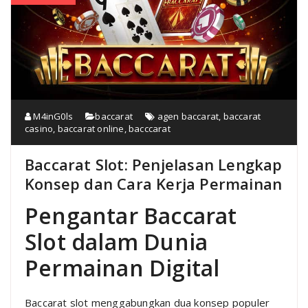
M4inG0ls
baccarat
agen baccarat
,
baccarat
casino
,
baccarat online
,
bacccarat
Baccarat Slot: Penjelasan Lengkap
Konsep dan Cara Kerja Permainan
Pengantar Baccarat
Slot dalam Dunia
Permainan Digital
Baccarat slot menggabungkan dua konsep populer