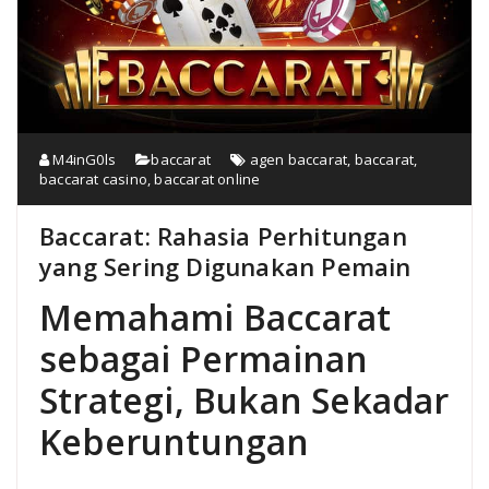
M4inG0ls
baccarat
agen baccarat
,
baccarat
,
baccarat casino
,
baccarat online
Baccarat: Rahasia Perhitungan
yang Sering Digunakan Pemain
Memahami Baccarat
sebagai Permainan
Strategi, Bukan Sekadar
Keberuntungan