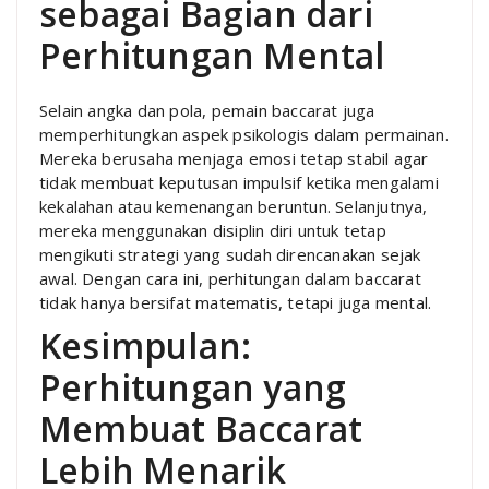
sebagai Bagian dari
Perhitungan Mental
Selain angka dan pola, pemain baccarat juga
memperhitungkan aspek psikologis dalam permainan.
Mereka berusaha menjaga emosi tetap stabil agar
tidak membuat keputusan impulsif ketika mengalami
kekalahan atau kemenangan beruntun. Selanjutnya,
mereka menggunakan disiplin diri untuk tetap
mengikuti strategi yang sudah direncanakan sejak
awal. Dengan cara ini, perhitungan dalam baccarat
tidak hanya bersifat matematis, tetapi juga mental.
Kesimpulan:
Perhitungan yang
Membuat Baccarat
Lebih Menarik