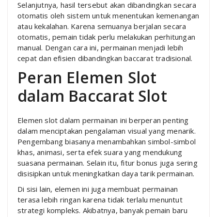
Selanjutnya, hasil tersebut akan dibandingkan secara
otomatis oleh sistem untuk menentukan kemenangan
atau kekalahan. Karena semuanya berjalan secara
otomatis, pemain tidak perlu melakukan perhitungan
manual. Dengan cara ini, permainan menjadi lebih
cepat dan efisien dibandingkan baccarat tradisional.
Peran Elemen Slot
dalam Baccarat Slot
Elemen slot dalam permainan ini berperan penting
dalam menciptakan pengalaman visual yang menarik.
Pengembang biasanya menambahkan simbol-simbol
khas, animasi, serta efek suara yang mendukung
suasana permainan. Selain itu, fitur bonus juga sering
disisipkan untuk meningkatkan daya tarik permainan.
Di sisi lain, elemen ini juga membuat permainan
terasa lebih ringan karena tidak terlalu menuntut
strategi kompleks. Akibatnya, banyak pemain baru