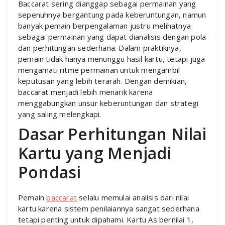
Baccarat sering dianggap sebagai permainan yang
sepenuhnya bergantung pada keberuntungan, namun
banyak pemain berpengalaman justru melihatnya
sebagai permainan yang dapat dianalisis dengan pola
dan perhitungan sederhana. Dalam praktiknya,
pemain tidak hanya menunggu hasil kartu, tetapi juga
mengamati ritme permainan untuk mengambil
keputusan yang lebih terarah. Dengan demikian,
baccarat menjadi lebih menarik karena
menggabungkan unsur keberuntungan dan strategi
yang saling melengkapi.
Dasar Perhitungan Nilai
Kartu yang Menjadi
Pondasi
Pemain
baccarat
selalu memulai analisis dari nilai
kartu karena sistem penilaiannya sangat sederhana
tetapi penting untuk dipahami. Kartu As bernilai 1,