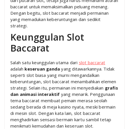
dari putaran slot, tetapi juga harus memahami aturan
baccarat untuk memaksimalkan peluang menang.
Dengan begitu, slot baccarat menjadi permainan
yang memadukan keberuntungan dan sedikit
strategi.
Keunggulan Slot
Baccarat
Salah satu keunggulan utama dari
slot baccarat
adalah
keseruan ganda
yang ditawarkannya. Tidak
seperti slot biasa yang murni mengandalkan
keberuntungan, slot baccarat menambahkan elemen
strategi. Selain itu, permainan ini menyediakan
grafis
dan animasi interaktif
yang menarik. Penggunaan
tema baccarat membuat pemain merasa seolah
sedang berada di meja kasino nyata, meski bermain
di mesin slot. Dengan kata lain, slot baccarat
menghadirkan sensasi bermain kartu sambil tetap
menikmati kemudahan dan keseruan slot.