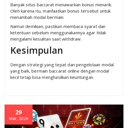
Banyak situs baccarat menawarkan bonus menarik.
Oleh karena itu, manfaatkan bonus tersebut untuk
menambah modal bermain.
Namun demikian, pastikan membaca syarat dan
ketentuan sebelum menggunakannya agar tidak
mengalami kesulitan saat withdraw.
Kesimpulan
Dengan strategi yang tepat dan pengelolaan modal
yang baik, bermain baccarat online dengan modal
kecil tetap bisa menghasilkan keuntungan.
29
Mar, 2026