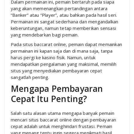
Dalam permainan ini, pemain bertaruh pada siapa
yang akan memenangkan pertandingan antara
“Banker” atau “Player”, atau bahkan pada hasil seri.
Permainan ini sangat sederhana dan mengandalkan
keberuntungan, namun tetap memberikan sensasi
yang mendebarkan bagi pemain.
Pada situs baccarat online, pemain dapat memainkan
permainan ini kapan saja dan di mana saja, tanpa
harus pergi ke kasino fisik. Namun, untuk
mendapatkan pengalaman yang maksimal, memilih
situs yang menyediakan pembayaran cepat
sangatlah penting.
Mengapa Pembayaran
Cepat Itu Penting?
Salah satu alasan utama mengapa banyak pemain
mencari situs baccarat online dengan pembayaran
cepat adalah untuk menghindari frustasi. Pemain
yang menang tentu ingin segera menikmati hasil