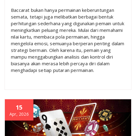
Baccarat bukan hanya permainan keberuntungan
semata, tetapi juga melibatkan berbagai bentuk
perhitungan sederhana yang digunakan pemain untuk
meningkatkan peluang mereka. Mulai dari memahami
nilai kartu, membaca pola permainan, hingga
mengelola emosi, semuanya berperan penting dalam
strategi bermain. Oleh karena itu, pemain yang
mampu menggabungkan analisis dan kontrol diri
biasanya akan merasa lebih percaya diri dalam
menghadapi setiap putaran permainan.
15
Apr, 2026