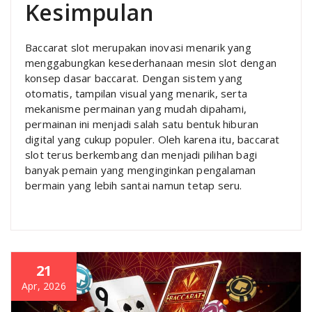
Kesimpulan
Baccarat slot merupakan inovasi menarik yang
menggabungkan kesederhanaan mesin slot dengan
konsep dasar baccarat. Dengan sistem yang
otomatis, tampilan visual yang menarik, serta
mekanisme permainan yang mudah dipahami,
permainan ini menjadi salah satu bentuk hiburan
digital yang cukup populer. Oleh karena itu, baccarat
slot terus berkembang dan menjadi pilihan bagi
banyak pemain yang menginginkan pengalaman
bermain yang lebih santai namun tetap seru.
21
Apr, 2026