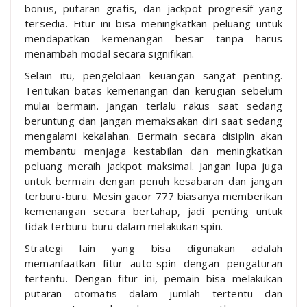
bonus, putaran gratis, dan jackpot progresif yang
tersedia. Fitur ini bisa meningkatkan peluang untuk
mendapatkan kemenangan besar tanpa harus
menambah modal secara signifikan.
Selain itu, pengelolaan keuangan sangat penting.
Tentukan batas kemenangan dan kerugian sebelum
mulai bermain. Jangan terlalu rakus saat sedang
beruntung dan jangan memaksakan diri saat sedang
mengalami kekalahan. Bermain secara disiplin akan
membantu menjaga kestabilan dan meningkatkan
peluang meraih jackpot maksimal. Jangan lupa juga
untuk bermain dengan penuh kesabaran dan jangan
terburu-buru. Mesin gacor 777 biasanya memberikan
kemenangan secara bertahap, jadi penting untuk
tidak terburu-buru dalam melakukan spin.
Strategi lain yang bisa digunakan adalah
memanfaatkan fitur auto-spin dengan pengaturan
tertentu. Dengan fitur ini, pemain bisa melakukan
putaran otomatis dalam jumlah tertentu dan