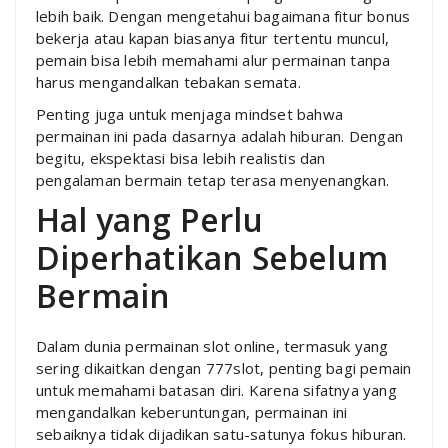
lebih baik. Dengan mengetahui bagaimana fitur bonus
bekerja atau kapan biasanya fitur tertentu muncul,
pemain bisa lebih memahami alur permainan tanpa
harus mengandalkan tebakan semata.
Penting juga untuk menjaga mindset bahwa
permainan ini pada dasarnya adalah hiburan. Dengan
begitu, ekspektasi bisa lebih realistis dan
pengalaman bermain tetap terasa menyenangkan.
Hal yang Perlu
Diperhatikan Sebelum
Bermain
Dalam dunia permainan slot online, termasuk yang
sering dikaitkan dengan 777slot, penting bagi pemain
untuk memahami batasan diri. Karena sifatnya yang
mengandalkan keberuntungan, permainan ini
sebaiknya tidak dijadikan satu-satunya fokus hiburan.