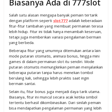
Biasanya Ada di 777slot
Salah satu alasan mengapa banyak pemain tertarik
dengan platform seperti
slot777
adalah keberadaan
fitur-fitur tambahan yang membuat permainan terasa
lebih hidup. Fitur ini tidak hanya menambah keseruan,
tetapi juga memberikan variasi pengalaman bermain
yang berbeda.
Beberapa fitur yang umumnya ditemukan antara lain
mode putaran otomatis, animasi bonus, hingga mini
games di dalam permainan slot itu sendiri. Mode
putaran otomatis memungkinkan pemain menjalankan
beberapa putaran tanpa harus menekan tombol
berulang kali, sehingga lebih praktis saat ingin
bermain santai.
Selain itu, fitur bonus juga menjadi daya tarik utama.
Biasanya, fitur ini muncul secara acak ketika simbol
tertentu berhasil dikombinasikan. Dari sinilah pemain
bisa mendapatkan pengalaman permainan yang lebih