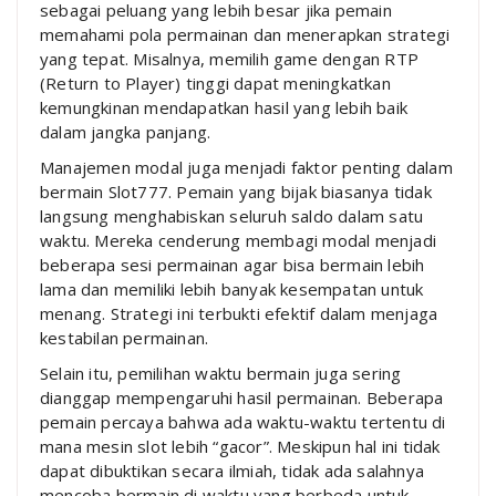
sebagai peluang yang lebih besar jika pemain
memahami pola permainan dan menerapkan strategi
yang tepat. Misalnya, memilih game dengan RTP
(Return to Player) tinggi dapat meningkatkan
kemungkinan mendapatkan hasil yang lebih baik
dalam jangka panjang.
Manajemen modal juga menjadi faktor penting dalam
bermain Slot777. Pemain yang bijak biasanya tidak
langsung menghabiskan seluruh saldo dalam satu
waktu. Mereka cenderung membagi modal menjadi
beberapa sesi permainan agar bisa bermain lebih
lama dan memiliki lebih banyak kesempatan untuk
menang. Strategi ini terbukti efektif dalam menjaga
kestabilan permainan.
Selain itu, pemilihan waktu bermain juga sering
dianggap mempengaruhi hasil permainan. Beberapa
pemain percaya bahwa ada waktu-waktu tertentu di
mana mesin slot lebih “gacor”. Meskipun hal ini tidak
dapat dibuktikan secara ilmiah, tidak ada salahnya
mencoba bermain di waktu yang berbeda untuk