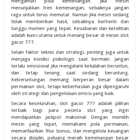
mengamati pola kemenangan. Jika mesin
menunjukkan tren kemenangan, sebaiknya jangan
ragu untuk terus memutar. Namun jika mesin sedang
tidak memberikan hasil, sebaiknya berhenti dan
tunggu momen yang tepat. Kesabaran dan ketelitian
adalah kunci utama untuk menang besar di mesin slot
gacor 777.
Selain faktor teknis dan strategi, penting juga untuk
menjaga kondisi psikologis saat bermain. Jangan
terlalu emosional jika mengalami kekalahan beruntun,
dan tetap tenang saat sedang beruntung.
Keberuntungan memang berperan besar dalam
permainan slot, tetapi keberhasilan juga dipengaruhi
oleh strategi dan pengelolaan emosi yang baik.
Secara keseluruhan, slot gacor 777 adalah pilihan
terbaik bagi para pecinta slot yang ingin
mendapatkan jackpot maksimal. Dengan memilih
mesin yang tepat, memahami pola permainan,
memanfaatkan fitur bonus, dan mengelola keuangan
secara disiplin, peluang meraih kemenangan besar