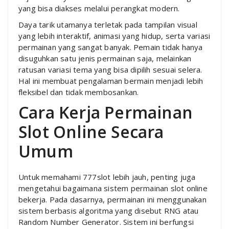
yang bisa diakses melalui perangkat modern.
Daya tarik utamanya terletak pada tampilan visual
yang lebih interaktif, animasi yang hidup, serta variasi
permainan yang sangat banyak. Pemain tidak hanya
disuguhkan satu jenis permainan saja, melainkan
ratusan variasi tema yang bisa dipilih sesuai selera.
Hal ini membuat pengalaman bermain menjadi lebih
fleksibel dan tidak membosankan.
Cara Kerja Permainan
Slot Online Secara
Umum
Untuk memahami 777slot lebih jauh, penting juga
mengetahui bagaimana sistem permainan slot online
bekerja. Pada dasarnya, permainan ini menggunakan
sistem berbasis algoritma yang disebut RNG atau
Random Number Generator. Sistem ini berfungsi