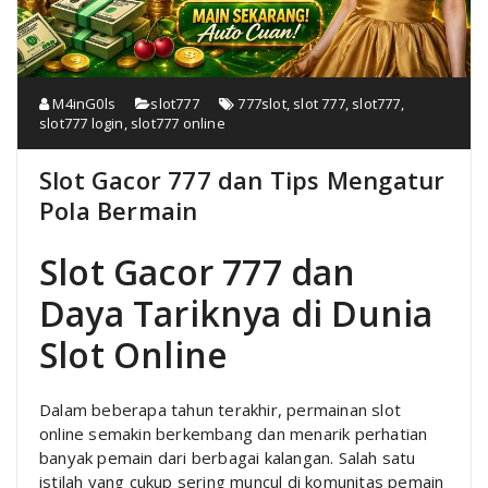
M4inG0ls
slot777
777slot
,
slot 777
,
slot777
,
slot777 login
,
slot777 online
Slot Gacor 777 dan Tips Mengatur
Pola Bermain
Slot Gacor 777 dan
Daya Tariknya di Dunia
Slot Online
Dalam beberapa tahun terakhir, permainan slot
online semakin berkembang dan menarik perhatian
banyak pemain dari berbagai kalangan. Salah satu
istilah yang cukup sering muncul di komunitas pemain