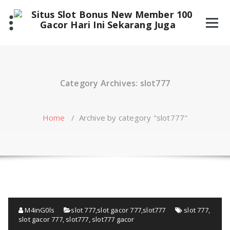
Skip
to
content
Category Archives: slot777
Home
/
Archive by category "slot777"
M4inG0ls
slot 777
,
slot gacor 777
,
slot777
slot 777
,
slot gacor 777
,
slot777
,
slot777 gacor