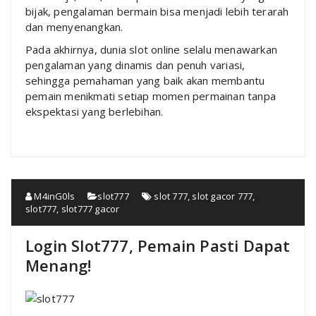
bijak, pengalaman bermain bisa menjadi lebih terarah
dan menyenangkan.
Pada akhirnya, dunia slot online selalu menawarkan
pengalaman yang dinamis dan penuh variasi,
sehingga pemahaman yang baik akan membantu
pemain menikmati setiap momen permainan tanpa
ekspektasi yang berlebihan.
M4inG0ls
slot777
slot 777
,
slot gacor 777
,
slot777
,
slot777 gacor
Login Slot777, Pemain Pasti Dapat
Menang!