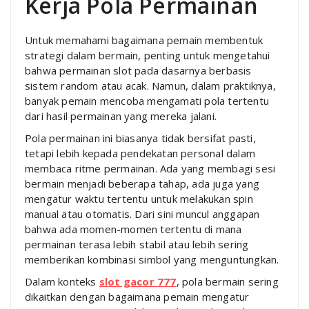
Kerja Pola Permainan
Untuk memahami bagaimana pemain membentuk
strategi dalam bermain, penting untuk mengetahui
bahwa permainan slot pada dasarnya berbasis
sistem random atau acak. Namun, dalam praktiknya,
banyak pemain mencoba mengamati pola tertentu
dari hasil permainan yang mereka jalani.
Pola permainan ini biasanya tidak bersifat pasti,
tetapi lebih kepada pendekatan personal dalam
membaca ritme permainan. Ada yang membagi sesi
bermain menjadi beberapa tahap, ada juga yang
mengatur waktu tertentu untuk melakukan spin
manual atau otomatis. Dari sini muncul anggapan
bahwa ada momen-momen tertentu di mana
permainan terasa lebih stabil atau lebih sering
memberikan kombinasi simbol yang menguntungkan.
Dalam konteks
slot gacor 777
, pola bermain sering
dikaitkan dengan bagaimana pemain mengatur