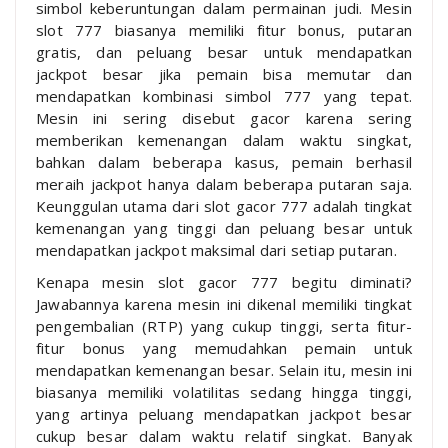
simbol keberuntungan dalam permainan judi. Mesin
slot 777 biasanya memiliki fitur bonus, putaran
gratis, dan peluang besar untuk mendapatkan
jackpot besar jika pemain bisa memutar dan
mendapatkan kombinasi simbol 777 yang tepat.
Mesin ini sering disebut gacor karena sering
memberikan kemenangan dalam waktu singkat,
bahkan dalam beberapa kasus, pemain berhasil
meraih jackpot hanya dalam beberapa putaran saja.
Keunggulan utama dari slot gacor 777 adalah tingkat
kemenangan yang tinggi dan peluang besar untuk
mendapatkan jackpot maksimal dari setiap putaran.
Kenapa mesin slot gacor 777 begitu diminati?
Jawabannya karena mesin ini dikenal memiliki tingkat
pengembalian (RTP) yang cukup tinggi, serta fitur-
fitur bonus yang memudahkan pemain untuk
mendapatkan kemenangan besar. Selain itu, mesin ini
biasanya memiliki volatilitas sedang hingga tinggi,
yang artinya peluang mendapatkan jackpot besar
cukup besar dalam waktu relatif singkat. Banyak