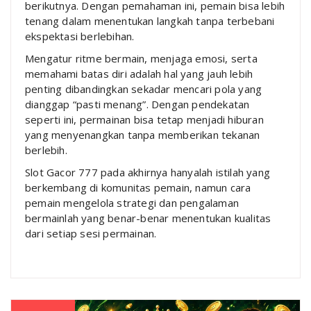
berikutnya. Dengan pemahaman ini, pemain bisa lebih
tenang dalam menentukan langkah tanpa terbebani
ekspektasi berlebihan.
Mengatur ritme bermain, menjaga emosi, serta
memahami batas diri adalah hal yang jauh lebih
penting dibandingkan sekadar mencari pola yang
dianggap “pasti menang”. Dengan pendekatan
seperti ini, permainan bisa tetap menjadi hiburan
yang menyenangkan tanpa memberikan tekanan
berlebih.
Slot Gacor 777 pada akhirnya hanyalah istilah yang
berkembang di komunitas pemain, namun cara
pemain mengelola strategi dan pengalaman
bermainlah yang benar-benar menentukan kualitas
dari setiap sesi permainan.