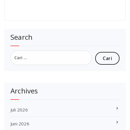
Search
Cari
untuk:
Archives
Juli 2026
Juni 2026