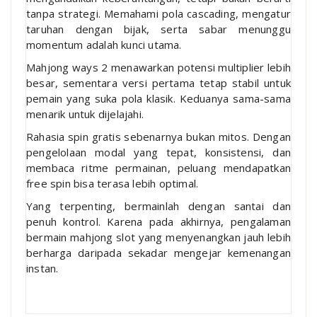
tanpa strategi. Memahami pola cascading, mengatur
taruhan dengan bijak, serta sabar menunggu
momentum adalah kunci utama.
Mahjong ways 2 menawarkan potensi multiplier lebih
besar, sementara versi pertama tetap stabil untuk
pemain yang suka pola klasik. Keduanya sama-sama
menarik untuk dijelajahi.
Rahasia spin gratis sebenarnya bukan mitos. Dengan
pengelolaan modal yang tepat, konsistensi, dan
membaca ritme permainan, peluang mendapatkan
free spin bisa terasa lebih optimal.
Yang terpenting, bermainlah dengan santai dan
penuh kontrol. Karena pada akhirnya, pengalaman
bermain mahjong slot yang menyenangkan jauh lebih
berharga daripada sekadar mengejar kemenangan
instan.