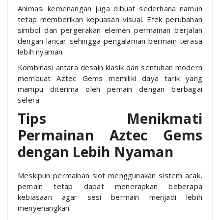
Animasi kemenangan juga dibuat sederhana namun
tetap memberikan kepuasan visual. Efek perubahan
simbol dan pergerakan elemen permainan berjalan
dengan lancar sehingga pengalaman bermain terasa
lebih nyaman.
Kombinasi antara desain klasik dan sentuhan modern
membuat Aztec Gems memiliki daya tarik yang
mampu diterima oleh pemain dengan berbagai
selera.
Tips Menikmati
Permainan Aztec Gems
dengan Lebih Nyaman
Meskipun permainan slot menggunakan sistem acak,
pemain tetap dapat menerapkan beberapa
kebiasaan agar sesi bermain menjadi lebih
menyenangkan.