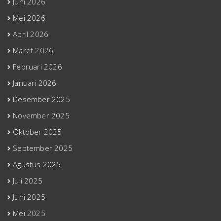
Juni 2026
Mei 2026
April 2026
Maret 2026
Februari 2026
Januari 2026
Desember 2025
November 2025
Oktober 2025
September 2025
Agustus 2025
Juli 2025
Juni 2025
Mei 2025