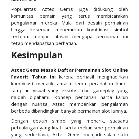
Popularitas Aztec Gems juga didukung oleh
komunitas pemain yang terus membicarakan
pengalaman mereka. Mulai dari desain permainan
hingga keseruan menemukan kombinasi simbol
tertentu menjadi alasan mengapa permainan ini
tetap mendapatkan perhatian.
Kesimpulan
Aztec Gems Masuk Daftar Permainan Slot Online
Favorit Tahun Ini
karena berhasil menghadirkan
kombinasi menarik antara tema peradaban kuno,
tampilan visual yang eksotis, dan gameplay yang
mudah dipahami. Konsep pencarian harta karun
dengan nuansa Aztec memberikan pengalaman
berbeda dibandingkan banyak permainan slot lainnya.
Dengan desain simbol yang menarik, suasana
petualangan yang kuat, serta mekanisme permainan
yang sederhana, Aztec Gems menjadi salah satu