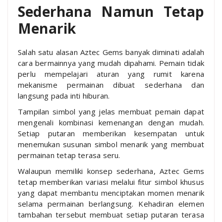
Sederhana Namun Tetap
Menarik
Salah satu alasan Aztec Gems banyak diminati adalah
cara bermainnya yang mudah dipahami. Pemain tidak
perlu mempelajari aturan yang rumit karena
mekanisme permainan dibuat sederhana dan
langsung pada inti hiburan.
Tampilan simbol yang jelas membuat pemain dapat
mengenali kombinasi kemenangan dengan mudah.
Setiap putaran memberikan kesempatan untuk
menemukan susunan simbol menarik yang membuat
permainan tetap terasa seru.
Walaupun memiliki konsep sederhana, Aztec Gems
tetap memberikan variasi melalui fitur simbol khusus
yang dapat membantu menciptakan momen menarik
selama permainan berlangsung. Kehadiran elemen
tambahan tersebut membuat setiap putaran terasa