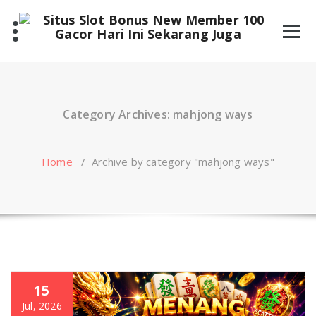
Skip
to
content
Category Archives: mahjong ways
Home
/
Archive by category "mahjong ways"
15
Jul, 2026