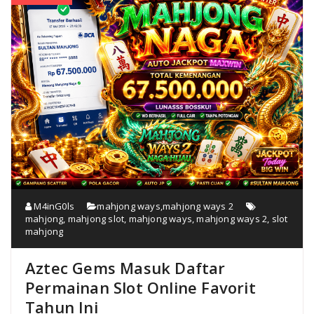
M4inG0ls
mahjong ways
,
mahjong ways 2
mahjong
,
mahjong slot
,
mahjong ways
,
mahjong ways 2
,
slot
mahjong
Aztec Gems Masuk Daftar
Permainan Slot Online Favorit
Tahun Ini