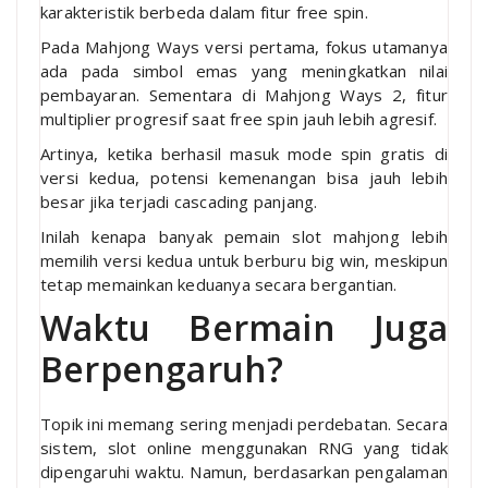
karakteristik berbeda dalam fitur free spin.
Pada Mahjong Ways versi pertama, fokus utamanya
ada pada simbol emas yang meningkatkan nilai
pembayaran. Sementara di Mahjong Ways 2, fitur
multiplier progresif saat free spin jauh lebih agresif.
Artinya, ketika berhasil masuk mode spin gratis di
versi kedua, potensi kemenangan bisa jauh lebih
besar jika terjadi cascading panjang.
Inilah kenapa banyak pemain slot mahjong lebih
memilih versi kedua untuk berburu big win, meskipun
tetap memainkan keduanya secara bergantian.
Waktu Bermain Juga
Berpengaruh?
Topik ini memang sering menjadi perdebatan. Secara
sistem, slot online menggunakan RNG yang tidak
dipengaruhi waktu. Namun, berdasarkan pengalaman