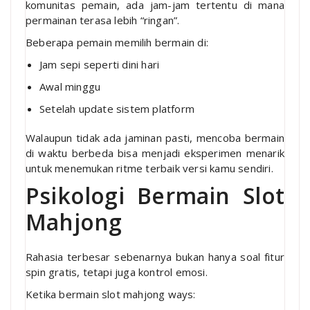
komunitas pemain, ada jam-jam tertentu di mana
permainan terasa lebih “ringan”.
Beberapa pemain memilih bermain di:
Jam sepi seperti dini hari
Awal minggu
Setelah update sistem platform
Walaupun tidak ada jaminan pasti, mencoba bermain
di waktu berbeda bisa menjadi eksperimen menarik
untuk menemukan ritme terbaik versi kamu sendiri.
Psikologi Bermain Slot
Mahjong
Rahasia terbesar sebenarnya bukan hanya soal fitur
spin gratis, tetapi juga kontrol emosi.
Ketika bermain slot mahjong ways: