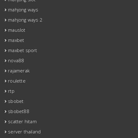
mahjong ways
mahjong ways 2
mauslot
maxbet
maxbet sport
nova88
rajamerak
roulette
rtp
sbobet
sbobet88
scatter hitam
server thailand