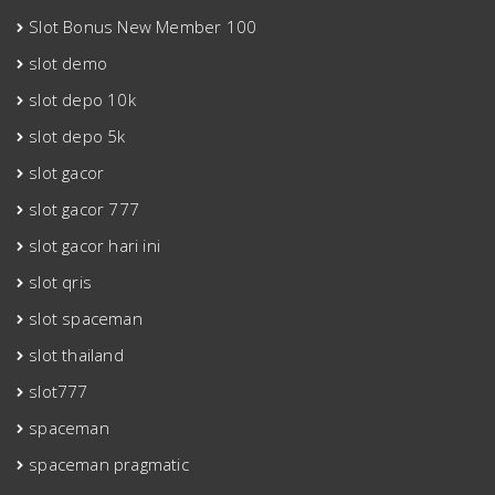
Slot Bonus New Member 100
slot demo
slot depo 10k
slot depo 5k
slot gacor
slot gacor 777
slot gacor hari ini
slot qris
slot spaceman
slot thailand
slot777
spaceman
spaceman pragmatic