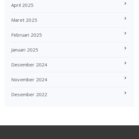
April 2025
Maret 2025
Februari 2025
Januari 2025
Desember 2024
November 2024
Desember 2022