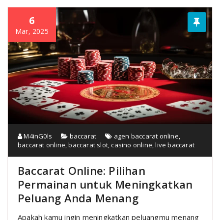
6
Mar, 2025
M4inG0ls
baccarat
agen baccarat online
,
baccarat online
,
baccarat slot
,
casino online
,
live baccarat
Baccarat Online: Pilihan
Permainan untuk Meningkatkan
Peluang Anda Menang
Apakah kamu ingin meningkatkan peluangmu menang