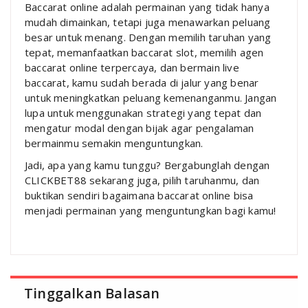
Baccarat online adalah permainan yang tidak hanya
mudah dimainkan, tetapi juga menawarkan peluang
besar untuk menang. Dengan memilih taruhan yang
tepat, memanfaatkan baccarat slot, memilih agen
baccarat online terpercaya, dan bermain live
baccarat, kamu sudah berada di jalur yang benar
untuk meningkatkan peluang kemenanganmu. Jangan
lupa untuk menggunakan strategi yang tepat dan
mengatur modal dengan bijak agar pengalaman
bermainmu semakin menguntungkan.
Jadi, apa yang kamu tunggu? Bergabunglah dengan
CLICKBET88 sekarang juga, pilih taruhanmu, dan
buktikan sendiri bagaimana baccarat online bisa
menjadi permainan yang menguntungkan bagi kamu!
Tinggalkan Balasan