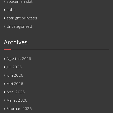
spaceman slot
spbo
starlight princess
Uncategorized
Archives
Agustus 2026
Juli 2026
Juni 2026
Mei 2026
April 2026
Maret 2026
Februari 2026