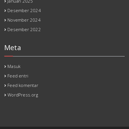
Januari 2025
Desember 2024
November 2024
Desember 2022
Meta
Masuk
Feed entri
Feed komentar
WordPress.org