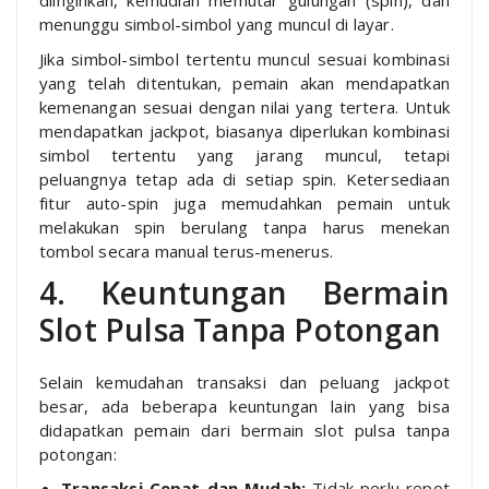
diinginkan, kemudian memutar gulungan (spin), dan
menunggu simbol-simbol yang muncul di layar.
Jika simbol-simbol tertentu muncul sesuai kombinasi
yang telah ditentukan, pemain akan mendapatkan
kemenangan sesuai dengan nilai yang tertera. Untuk
mendapatkan jackpot, biasanya diperlukan kombinasi
simbol tertentu yang jarang muncul, tetapi
peluangnya tetap ada di setiap spin. Ketersediaan
fitur auto-spin juga memudahkan pemain untuk
melakukan spin berulang tanpa harus menekan
tombol secara manual terus-menerus.
4. Keuntungan Bermain
Slot Pulsa Tanpa Potongan
Selain kemudahan transaksi dan peluang jackpot
besar, ada beberapa keuntungan lain yang bisa
didapatkan pemain dari bermain slot pulsa tanpa
potongan:
Transaksi Cepat dan Mudah:
Tidak perlu repot