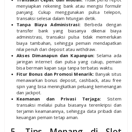
menyiapkan rekening bank atau mengisi formulir
panjang. Cukup menggunakan pulsa telepon,
transaksi selesai dalam hitungan detik.
Tanpa Biaya Administrasi:
Berbeda dengan
transfer bank yang biasanya dikenai biaya
administrasi, transaksi pulsa tidak memerlukan
biaya tambahan, sehingga pemain mendapatkan
nilai penuh dari deposit atau withdraw.
Akses Dimanapun dan Kapanpun:
Selama ada
jaringan internet dan pulsa yang cukup, pemain
bisa bermain kapan saja tanpa terbatas waktu.
Fitur Bonus dan Promosi Menarik:
Banyak situs
menawarkan bonus deposit, cashback, atau free
spin yang bisa meningkatkan peluang kemenangan
dan jackpot.
Keamanan dan Privasi Terjaga:
Sistem
transaksi melalui pulsa biasanya terenkripsi dan
terjamin keamanannya, sehingga data pribadi dan
keuangan pemain tetap aman.
5. Tips Menang di Slot