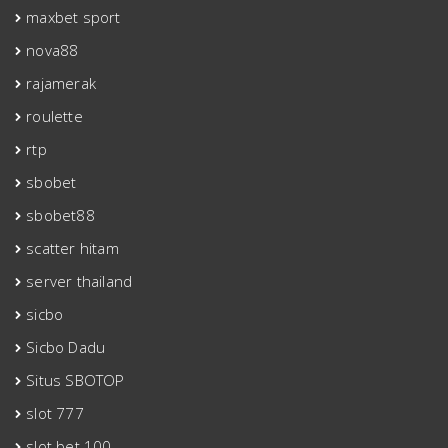
maxbet sport
nova88
rajamerak
roulette
rtp
sbobet
sbobet88
scatter hitam
server thailand
sicbo
Sicbo Dadu
Situs SBOTOP
slot 777
slot bet 100