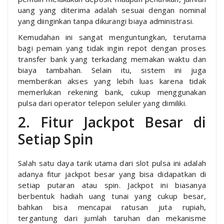
uang yang diterima adalah sesuai dengan nominal
yang diinginkan tanpa dikurangi biaya administrasi.
Kemudahan ini sangat menguntungkan, terutama
bagi pemain yang tidak ingin repot dengan proses
transfer bank yang terkadang memakan waktu dan
biaya tambahan. Selain itu, sistem ini juga
memberikan akses yang lebih luas karena tidak
memerlukan rekening bank, cukup menggunakan
pulsa dari operator telepon seluler yang dimiliki.
2. Fitur Jackpot Besar di
Setiap Spin
Salah satu daya tarik utama dari slot pulsa ini adalah
adanya fitur jackpot besar yang bisa didapatkan di
setiap putaran atau spin. Jackpot ini biasanya
berbentuk hadiah uang tunai yang cukup besar,
bahkan bisa mencapai ratusan juta rupiah,
tergantung dari jumlah taruhan dan mekanisme