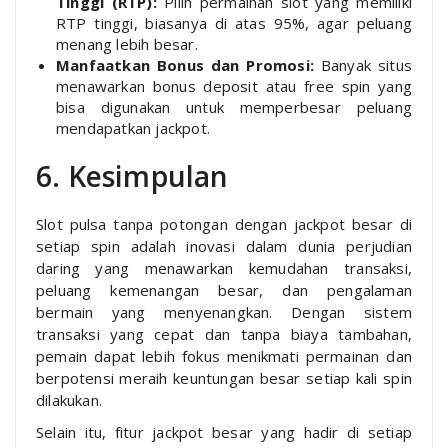
Tinggi (RTP):
Pilih permainan slot yang memiliki
RTP tinggi, biasanya di atas 95%, agar peluang
menang lebih besar.
Manfaatkan Bonus dan Promosi:
Banyak situs
menawarkan bonus deposit atau free spin yang
bisa digunakan untuk memperbesar peluang
mendapatkan jackpot.
6. Kesimpulan
Slot pulsa tanpa potongan dengan jackpot besar di
setiap spin adalah inovasi dalam dunia perjudian
daring yang menawarkan kemudahan transaksi,
peluang kemenangan besar, dan pengalaman
bermain yang menyenangkan. Dengan sistem
transaksi yang cepat dan tanpa biaya tambahan,
pemain dapat lebih fokus menikmati permainan dan
berpotensi meraih keuntungan besar setiap kali spin
dilakukan.
Selain itu, fitur jackpot besar yang hadir di setiap