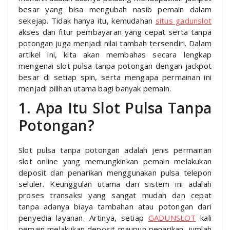
besar yang bisa mengubah nasib pemain dalam
sekejap. Tidak hanya itu, kemudahan
situs gadunslot
akses dan fitur pembayaran yang cepat serta tanpa
potongan juga menjadi nilai tambah tersendiri. Dalam
artikel ini, kita akan membahas secara lengkap
mengenai slot pulsa tanpa potongan dengan jackpot
besar di setiap spin, serta mengapa permainan ini
menjadi pilihan utama bagi banyak pemain.
1. Apa Itu Slot Pulsa Tanpa
Potongan?
Slot pulsa tanpa potongan adalah jenis permainan
slot online yang memungkinkan pemain melakukan
deposit dan penarikan menggunakan pulsa telepon
seluler. Keunggulan utama dari sistem ini adalah
proses transaksi yang sangat mudah dan cepat
tanpa adanya biaya tambahan atau potongan dari
penyedia layanan. Artinya, setiap
GADUNSLOT
kali
pemain melakukan deposit maupun penarikan, jumlah