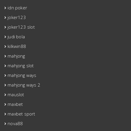
idn poker
joker123
joker123 slot
judi bola
kilkwin88
mahjong
mahjong slot
mahjong ways
mahjong ways 2
mauslot
maxbet
maxbet sport
nova88