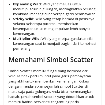
Expanding Wild:
Wild yang meluas untuk
menutupi seluruh gulungan, meningkatkan peluang
kombinasi menang di beberapa garis pembayaran.
Sticky Wild:
Wild yang tetap berada di posisinya
selama beberapa putaran, memberikan
kesempatan untuk mengumpulkan lebih banyak
kemenangan.
Multiplier Wild:
Wild yang melipatgandakan nilai
kemenangan saat ia menjadi bagian dari kombinasi
pemenang.
Memahami Simbol Scatter
Simbol Scatter memiliki fungsi yang berbeda dari
Wild. Ia tidak perlu muncul pada garis pembayaran
yang aktif untuk memberikan kemenangan. Cukup
dengan mendaratkan sejumlah simbol Scatter di
mana saja pada gulungan, Anda bisa memenangkan
hadiah. Jumlah simbol Scatter yang dibutuhkan untuk
memicu hadiah bervariasi tergantung pada