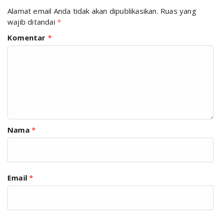
Alamat email Anda tidak akan dipublikasikan.
Ruas yang
wajib ditandai
*
Komentar
*
Nama
*
Email
*