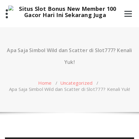
Skip
to
content
Apa Saja Simbol Wild dan Scatter di Slot777? Kenali
Yuk!
Home
/
Uncategorized
/
Apa Saja Simbol Wild dan Scatter di Slot777? Kenali Yuk!