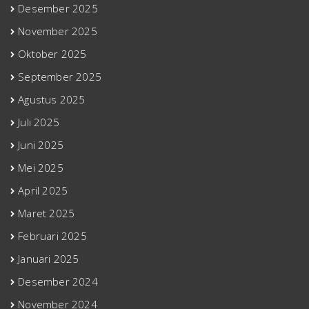
Desember 2025
November 2025
Oktober 2025
September 2025
Agustus 2025
Juli 2025
Juni 2025
Mei 2025
April 2025
Maret 2025
Februari 2025
Januari 2025
Desember 2024
November 2024