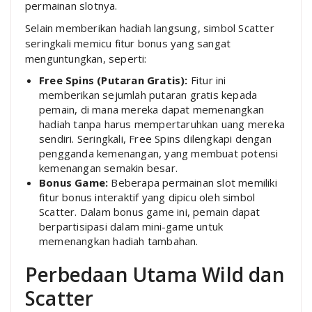
permainan slotnya.
Selain memberikan hadiah langsung, simbol Scatter
seringkali memicu fitur bonus yang sangat
menguntungkan, seperti:
Free Spins (Putaran Gratis):
Fitur ini
memberikan sejumlah putaran gratis kepada
pemain, di mana mereka dapat memenangkan
hadiah tanpa harus mempertaruhkan uang mereka
sendiri. Seringkali, Free Spins dilengkapi dengan
pengganda kemenangan, yang membuat potensi
kemenangan semakin besar.
Bonus Game:
Beberapa permainan slot memiliki
fitur bonus interaktif yang dipicu oleh simbol
Scatter. Dalam bonus game ini, pemain dapat
berpartisipasi dalam mini-game untuk
memenangkan hadiah tambahan.
Perbedaan Utama Wild dan
Scatter