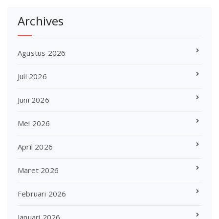
Archives
Agustus 2026
Juli 2026
Juni 2026
Mei 2026
April 2026
Maret 2026
Februari 2026
Januari 2026