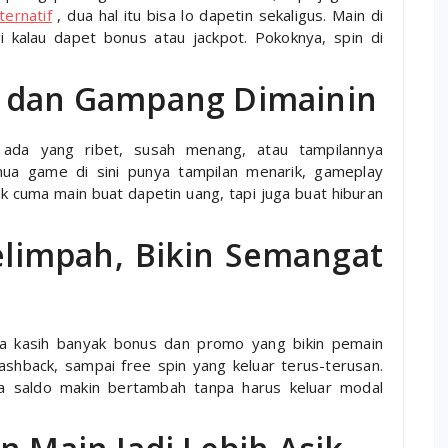
ternatif
, dua hal itu bisa lo dapetin sekaligus. Main di
lagi kalau dapet bonus atau jackpot. Pokoknya, spin di
u dan Gampang Dimainin
ada yang ribet, susah menang, atau tampilannya
 game di sini punya tampilan menarik, gameplay
 gak cuma main buat dapetin uang, tapi juga buat hiburan
elimpah, Bikin Semangat
a kasih banyak bonus dan promo yang bikin pemain
ashback, sampai free spin yang keluar terus-terusan.
na saldo makin bertambah tanpa harus keluar modal