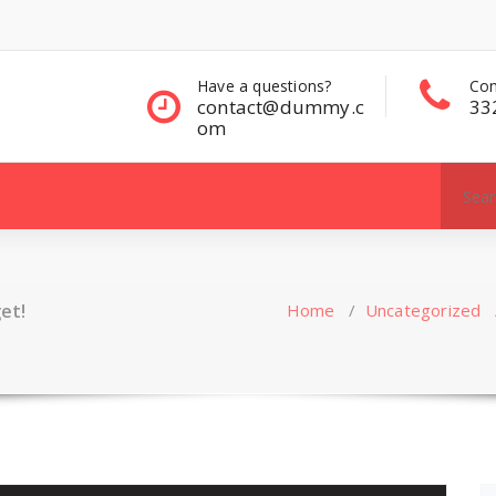
Have a questions?
Contact Sales
contact@dummy.c
332 00 322
om
Search
for:
et!
Home
/
Uncategorized