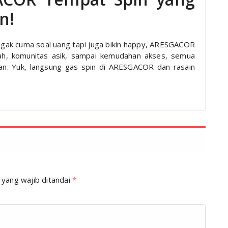
n!
ang gak cuma soal uang tapi juga bikin happy, ARESGACOR
ah, komunitas asik, sampai kemudahan akses, semua
an. Yuk, langsung gas spin di ARESGACOR dan rasain
 yang wajib ditandai
*