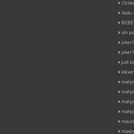
Click
dadu 
IBCBE
idn p
joker
joker
judi b
kilkwi
mahj
mahjo
mahjo
mahjo
mausl
maxb