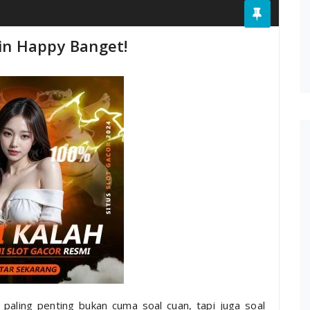
in Happy Banget!
 paling penting bukan cuma soal cuan, tapi juga soal