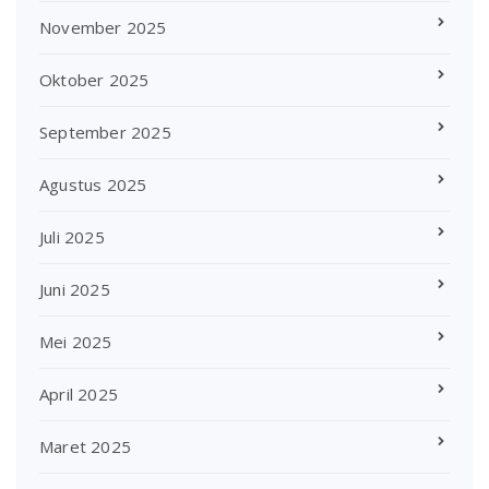
November 2025
Oktober 2025
September 2025
Agustus 2025
Juli 2025
Juni 2025
Mei 2025
April 2025
Maret 2025