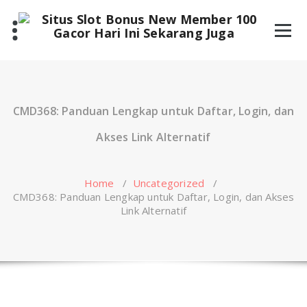
Skip
to
content
CMD368: Panduan Lengkap untuk Daftar, Login, dan
Akses Link Alternatif
Home
/
Uncategorized
/
CMD368: Panduan Lengkap untuk Daftar, Login, dan Akses
Link Alternatif