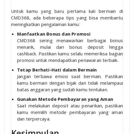
Untuk kamu yang baru pertama kali bermain di
CMD368, ada beberapa tips yang bisa membantu
meningkatkan pengalaman kamu:
Manfaatkan Bonus dan Promosi
CMD368 sering menawarkan berbagai bonus
menarik, mulai dari bonus deposit hingga
cashback. Pastikan kamu selalu memeriksa bagian
promosi untuk mendapatkan penawaran terbaik.
Tetap Berhati-Hati dalam Bermain
Jangan terbawa emosi saat bermain. Pastikan
kamu bermain dengan bijak dan tidak melampaui
batas anggaran yang sudah kamu tentukan.
Gunakan Metode Pembayaran yang Aman
Saat melakukan deposit atau penarikan, pastikan
kamu memilih metode pembayaran yang aman
dan terpercaya.
Kesimpulan