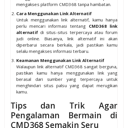
mengakses platform CMD368 tanpa hambatan.
Cara Menggunakan Link Alternatif
Untuk menggunakan link alternatif, kamu hanya
perlu mencari informasi tentang
CMD368 link
alternatif
di situs-situs terpercaya atau forum
judi online. Biasanya, link alternatif ini akan
diperbarui secara berkala, jadi pastikan kamu
selalu mengakses informasi terbaru.
Keamanan Menggunakan Link Alternatif
Walaupun link alternatif CMD368 sangat berguna,
pastikan kamu hanya menggunakan link yang
berasal dari sumber yang terpercaya untuk
menghindari situs palsu yang dapat merugikan
kamu.
Tips dan Trik Agar
Pengalaman Bermain di
CMD368 Semakin Seru