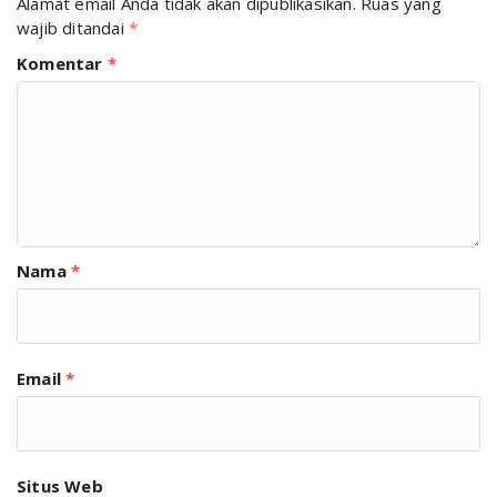
Alamat email Anda tidak akan dipublikasikan.
Ruas yang
wajib ditandai
*
Komentar
*
Nama
*
Email
*
Situs Web