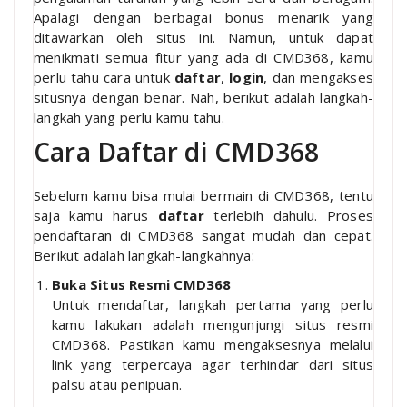
Apalagi dengan berbagai bonus menarik yang
ditawarkan oleh situs ini. Namun, untuk dapat
menikmati semua fitur yang ada di CMD368, kamu
perlu tahu cara untuk
daftar
,
login
, dan mengakses
situsnya dengan benar. Nah, berikut adalah langkah-
langkah yang perlu kamu tahu.
Cara Daftar di CMD368
Sebelum kamu bisa mulai bermain di CMD368, tentu
saja kamu harus
daftar
terlebih dahulu. Proses
pendaftaran di CMD368 sangat mudah dan cepat.
Berikut adalah langkah-langkahnya:
Buka Situs Resmi CMD368
Untuk mendaftar, langkah pertama yang perlu
kamu lakukan adalah mengunjungi situs resmi
CMD368. Pastikan kamu mengaksesnya melalui
link yang terpercaya agar terhindar dari situs
palsu atau penipuan.