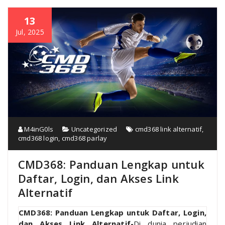
13
Jul, 2025
M4inG0ls
Uncategorized
cmd368 link alternatif
,
cmd368 login
,
cmd368 parlay
CMD368: Panduan Lengkap untuk
Daftar, Login, dan Akses Link
Alternatif
CMD368: Panduan Lengkap untuk Daftar, Login,
dan Akses Link Alternatif-
Di dunia perjudian