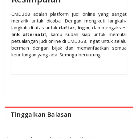
CMD368 adalah platform judi online yang sangat
menarik untuk dicoba. Dengan mengikuti langkah-
langkah di atas untuk
daftar
,
login
, dan mengakses
link alternatif
, kamu sudah siap untuk memulai
petualangan judi online di CMD368. Ingat untuk selalu
bermain dengan bijak dan memanfaatkan semua
keuntungan yang ada. Semoga beruntung!
Tinggalkan Balasan