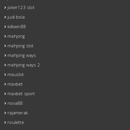
joker123 slot
judi bola
kilkwin88
mahjong
mahjong slot
mahjong ways
mahjong ways 2
mauslot
maxbet
maxbet sport
nova88
rajamerak
roulette