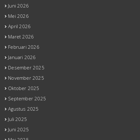
Juni 2026
Mei 2026
April 2026
Maret 2026
Februari 2026
Januari 2026
Desember 2025
November 2025
Oktober 2025
September 2025
Agustus 2025
Juli 2025
Juni 2025
Mei 2025