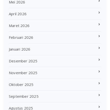
Mei 2026
April 2026
Maret 2026
Februari 2026
Januari 2026
Desember 2025
November 2025
Oktober 2025
September 2025
Agustus 2025