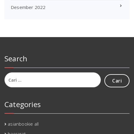
Desember 2022
Search
Cari
untuk:
Categories
asianbookie all
baccarat