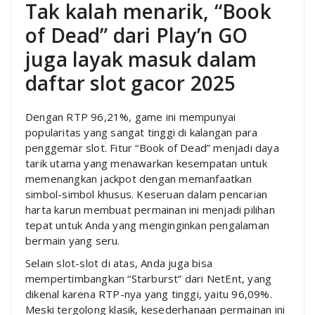
Tak kalah menarik, “Book
of Dead” dari Play’n GO
juga layak masuk dalam
daftar slot gacor 2025
Dengan RTP 96,21%, game ini mempunyai
popularitas yang sangat tinggi di kalangan para
penggemar slot. Fitur “Book of Dead” menjadi daya
tarik utama yang menawarkan kesempatan untuk
memenangkan jackpot dengan memanfaatkan
simbol-simbol khusus. Keseruan dalam pencarian
harta karun membuat permainan ini menjadi pilihan
tepat untuk Anda yang menginginkan pengalaman
bermain yang seru.
Selain slot-slot di atas, Anda juga bisa
mempertimbangkan “Starburst” dari NetEnt, yang
dikenal karena RTP-nya yang tinggi, yaitu 96,09%.
Meski tergolong klasik, kesederhanaan permainan ini