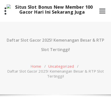
Skip
to
content
Daftar Slot Gacor 2025! Kemenangan Besar & RTP
Slot Tertinggi!
Home
/
Uncategorized
/
Daftar Slot Gacor 2025! Kemenangan Besar & RTP Slot
Tertinggi!