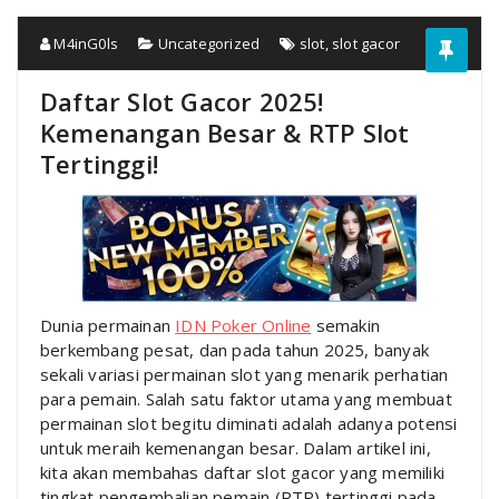
M4inG0ls
Uncategorized
slot
,
slot gacor
Daftar Slot Gacor 2025!
Kemenangan Besar & RTP Slot
Tertinggi!
Dunia permainan
IDN Poker Online
semakin
berkembang pesat, dan pada tahun 2025, banyak
sekali variasi permainan slot yang menarik perhatian
para pemain. Salah satu faktor utama yang membuat
permainan slot begitu diminati adalah adanya potensi
untuk meraih kemenangan besar. Dalam artikel ini,
kita akan membahas daftar slot gacor yang memiliki
tingkat pengembalian pemain (RTP) tertinggi pada