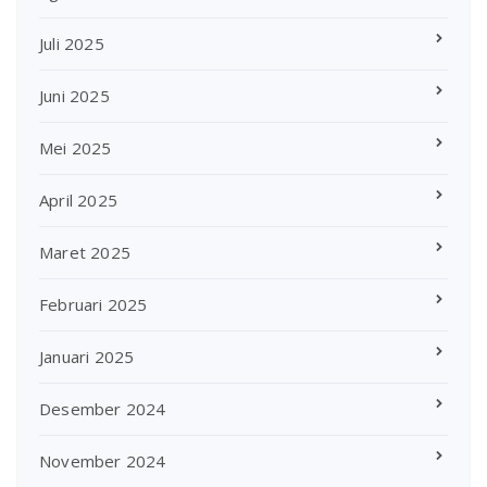
Juli 2025
Juni 2025
Mei 2025
April 2025
Maret 2025
Februari 2025
Januari 2025
Desember 2024
November 2024