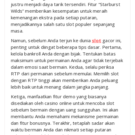
justru menjadi daya tarik tersendiri. Fitur “Starburst
Wilds” memberikan kesempatan untuk meraih
kemenangan ekstra pada setiap putaran,
menjadikannya salah satu slot populer sepanjang
masa.
Namun, sebelum Anda terjun ke dunia
slot
gacor ini,
penting untuk diingat beberapa tips dasar. Pertama,
kelola bankroll Anda dengan bijak. Tentukan batas
maksimum untuk permainan Anda agar tidak terjebak
dalam emosi saat bermain. Kedua, selalu periksa
RTP dari permainan sebelum memulai. Memilih slot
dengan RTP tinggi akan memberikan Anda peluang
lebih baik untuk menang dalam jangka panjang.
Ketiga, manfaatkan fitur demo yang biasanya
disediakan oleh casino online untuk mencoba slot
sebelum bermain dengan uang sungguhan. Ini akan
membantu Anda memahami mekanisme permainan
dan fitur bonusnya. Terakhir, tetaplah sadar akan
waktu bermain Anda dan nikmati setiap putaran