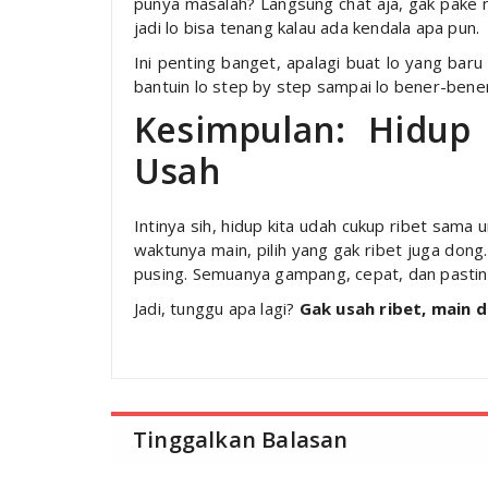
punya masalah? Langsung chat aja, gak pake n
jadi lo bisa tenang kalau ada kendala apa pun.
Ini penting banget, apalagi buat lo yang ba
bantuin lo step by step sampai lo bener-bene
Kesimpulan: Hidup
Usah
Intinya sih, hidup kita udah cukup ribet sama u
waktunya main, pilih yang gak ribet juga don
pusing. Semuanya gampang, cepat, dan pastin
Jadi, tunggu apa lagi?
Gak usah ribet, main 
Tinggalkan Balasan