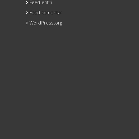
Feed entri
Feed komentar
WordPress.org