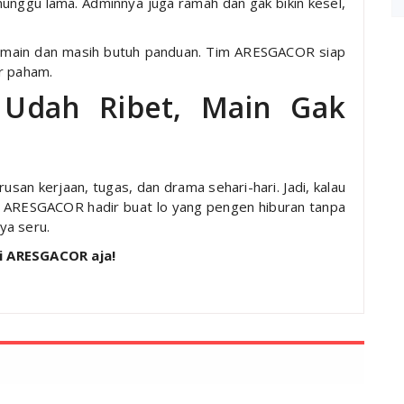
unggu lama. Adminnya juga ramah dan gak bikin kesel,
ru main dan masih butuh panduan. Tim ARESGACOR siap
r paham.
 Udah Ribet, Main Gak
rusan kerjaan, tugas, dan drama sehari-hari. Jadi, kalau
g. ARESGACOR hadir buat lo yang pengen hiburan tanpa
ya seru.
di ARESGACOR aja!