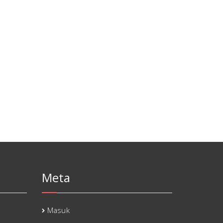
Meta
Masuk