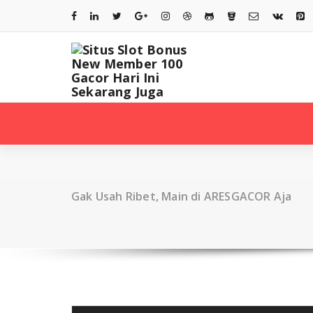
Skip
to
content
Sales
Contact Sales
Have a 
 322
332 00 322
conta
om
Gak Usah Ribet, Main di ARESGACOR Aja