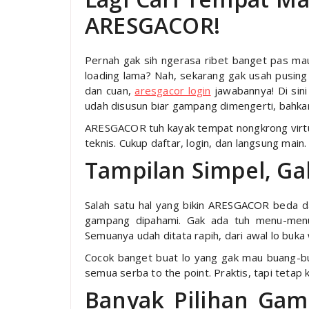
ARESGACOR!
Pernah gak sih ngerasa ribet banget pas mau
loading lama? Nah, sekarang gak usah pusing 
dan cuan,
aresgacor login
jawabannya! Di sini 
udah disusun biar gampang dimengerti, bahkan
ARESGACOR tuh kayak tempat nongkrong virtua
teknis. Cukup daftar, login, dan langsung main
Tampilan Simpel, Ga
Salah satu hal yang bikin ARESGACOR beda da
gampang dipahami. Gak ada tuh menu-menu 
Semuanya udah ditata rapih, dari awal lo bu
Cocok banget buat lo yang gak mau buang-bu
semua serba to the point. Praktis, tapi tetap 
Banyak Pilihan Ga