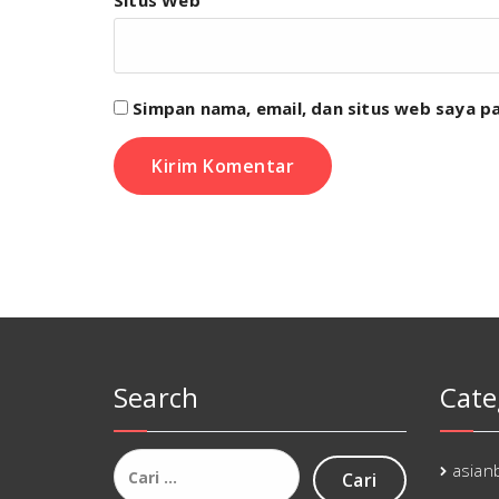
Situs Web
Simpan nama, email, dan situs web saya p
Search
Cate
Cari
asianb
untuk: