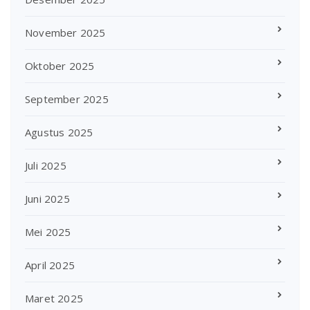
November 2025
Oktober 2025
September 2025
Agustus 2025
Juli 2025
Juni 2025
Mei 2025
April 2025
Maret 2025