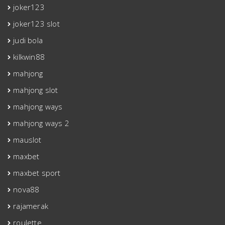
joker123
joker123 slot
judi bola
kilkwin88
mahjong
mahjong slot
mahjong ways
mahjong ways 2
mauslot
maxbet
maxbet sport
nova88
rajamerak
roulette