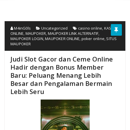
M4inG0ls
Uncategorized
casino online
,
KASINO
ONLINE
,
MAUPOKER
,
MAUPOKER LINK ALTERNATIF
,
MAUPOKER LOGIN
,
MAUPOKER ONLINE
,
poker online
,
SITUS
MAUPOKER
Judi Slot Gacor dan Ceme Online
Hadir dengan Bonus Member
Baru: Peluang Menang Lebih
Besar dan Pengalaman Bermain
Lebih Seru