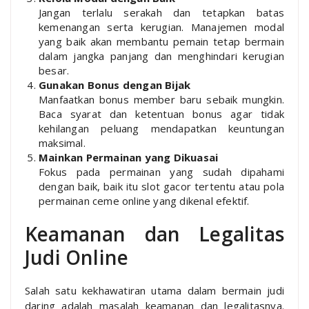
Jangan terlalu serakah dan tetapkan batas
kemenangan serta kerugian. Manajemen modal
yang baik akan membantu pemain tetap bermain
dalam jangka panjang dan menghindari kerugian
besar.
Gunakan Bonus dengan Bijak
Manfaatkan bonus member baru sebaik mungkin.
Baca syarat dan ketentuan bonus agar tidak
kehilangan peluang mendapatkan keuntungan
maksimal.
Mainkan Permainan yang Dikuasai
Fokus pada permainan yang sudah dipahami
dengan baik, baik itu slot gacor tertentu atau pola
permainan ceme online yang dikenal efektif.
Keamanan dan Legalitas
Judi Online
Salah satu kekhawatiran utama dalam bermain judi
daring adalah masalah keamanan dan legalitasnya.