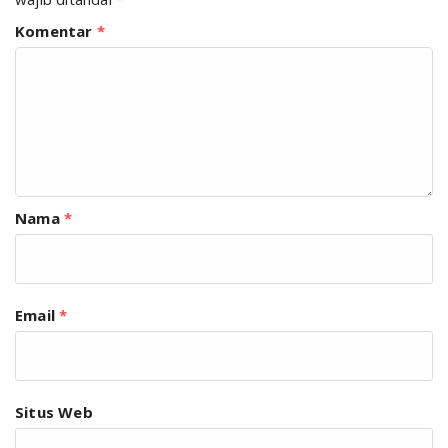
Komentar
*
Nama
*
Email
*
Situs Web