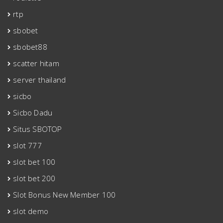
rtp
sbobet
sbobet88
scatter hitam
server thailand
sicbo
Sicbo Dadu
Situs SBOTOP
slot 777
slot bet 100
slot bet 200
Slot Bonus New Member 100
slot demo