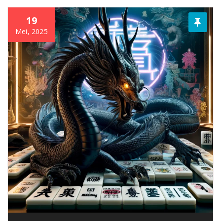
19
Mei, 2025