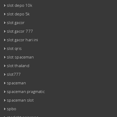
slot depo 10k
slot depo 5k
slot gacor
slot gacor 777
slot gacor hari ini
slot qris
slot spaceman
slot thailand
slot777
spaceman
spaceman pragmatic
spaceman slot
spbo