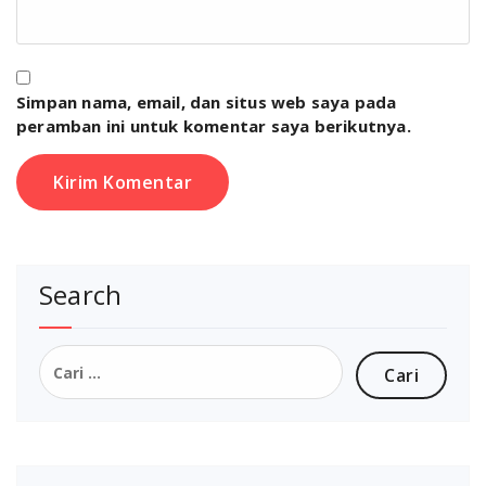
Simpan nama, email, dan situs web saya pada
peramban ini untuk komentar saya berikutnya.
Search
Cari
untuk: