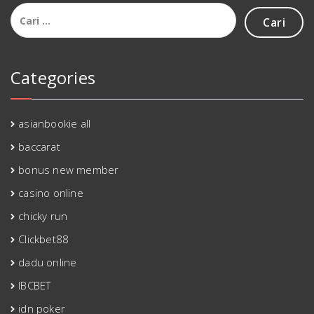
Cari
untuk:
Categories
asianbookie all
baccarat
bonus new member
casino online
chicky run
Clickbet88
dadu online
IBCBET
idn poker