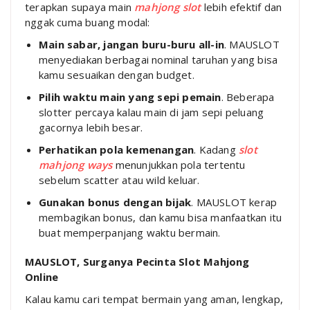
terapkan supaya main
mahjong slot
lebih efektif dan
nggak cuma buang modal:
Main sabar, jangan buru-buru all-in
. MAUSLOT
menyediakan berbagai nominal taruhan yang bisa
kamu sesuaikan dengan budget.
Pilih waktu main yang sepi pemain
. Beberapa
slotter percaya kalau main di jam sepi peluang
gacornya lebih besar.
Perhatikan pola kemenangan
. Kadang
slot
mahjong ways
menunjukkan pola tertentu
sebelum scatter atau wild keluar.
Gunakan bonus dengan bijak
. MAUSLOT kerap
membagikan bonus, dan kamu bisa manfaatkan itu
buat memperpanjang waktu bermain.
MAUSLOT, Surganya Pecinta Slot Mahjong
Online
Kalau kamu cari tempat bermain yang aman, lengkap,