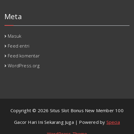
Meta
Masuk
Feed entri
Feed komentar
WordPress.org
Copyright © 2026 Situs Slot Bonus New Member 100
Gacor Hari Ini Sekarang Juga | Powered by
Specia
WordPress Theme