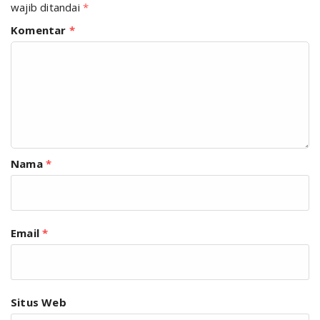
wajib ditandai
*
Komentar
*
Nama
*
Email
*
Situs Web