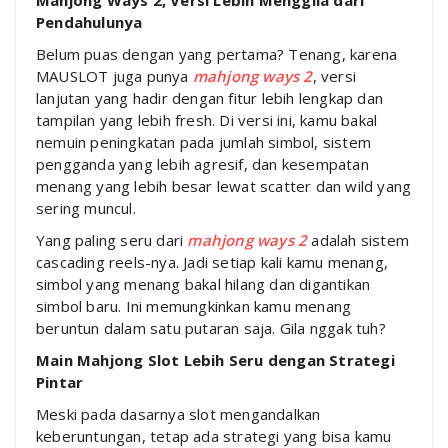
Mahjong Ways 2, Versi Lebih Menggila dari
Pendahulunya
Belum puas dengan yang pertama? Tenang, karena
MAUSLOT juga punya
mahjong ways 2
, versi
lanjutan yang hadir dengan fitur lebih lengkap dan
tampilan yang lebih fresh. Di versi ini, kamu bakal
nemuin peningkatan pada jumlah simbol, sistem
pengganda yang lebih agresif, dan kesempatan
menang yang lebih besar lewat scatter dan wild yang
sering muncul.
Yang paling seru dari
mahjong ways 2
adalah sistem
cascading reels-nya. Jadi setiap kali kamu menang,
simbol yang menang bakal hilang dan digantikan
simbol baru. Ini memungkinkan kamu menang
beruntun dalam satu putaran saja. Gila nggak tuh?
Main Mahjong Slot Lebih Seru dengan Strategi
Pintar
Meski pada dasarnya slot mengandalkan
keberuntungan, tetap ada strategi yang bisa kamu