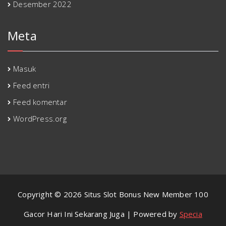
Desember 2022
Meta
Masuk
Feed entri
Feed komentar
WordPress.org
Copyright © 2026 Situs Slot Bonus New Member 100
Gacor Hari Ini Sekarang Juga | Powered by
Specia