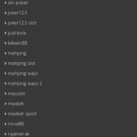
idn poker
joker123
joker123 slot
judi bola
kilkwin88
mahjong
mahjong slot
mahjong ways
mahjong ways 2
mauslot
maxbet
maxbet sport
nova88
rajamerak