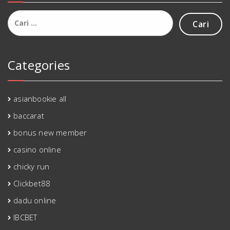
Cari
untuk:
Categories
asianbookie all
baccarat
bonus new member
casino online
chicky run
Clickbet88
dadu online
IBCBET