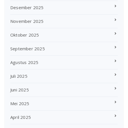
Desember 2025
November 2025
Oktober 2025
September 2025
Agustus 2025
Juli 2025
Juni 2025
Mei 2025
April 2025