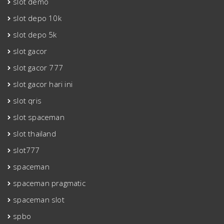
slot demo
slot depo 10k
slot depo 5k
slot gacor
slot gacor 777
slot gacor hari ini
slot qris
slot spaceman
slot thailand
slot777
spaceman
spaceman pragmatic
spaceman slot
spbo