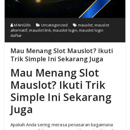
M4inG0ls
Uncategorized
mauslot
,
mauslot
alternatif
,
mauslot link
,
mauslot login
,
mauslot login
daftar
Mau Menang Slot Mauslot? Ikuti
Trik Simple Ini Sekarang Juga
Mau Menang Slot
Mauslot? Ikuti Trik
Simple Ini Sekarang
Juga
Apakah Anda sering merasa penasaran bagaimana