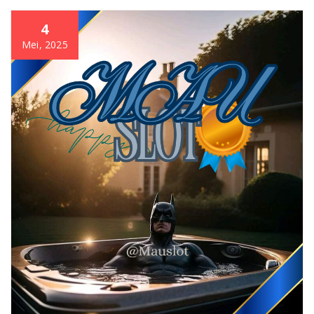
4
Mei, 2025