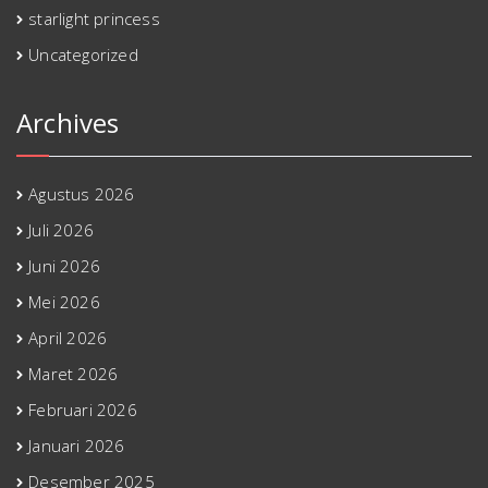
starlight princess
Uncategorized
Archives
Agustus 2026
Juli 2026
Juni 2026
Mei 2026
April 2026
Maret 2026
Februari 2026
Januari 2026
Desember 2025