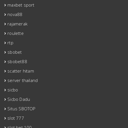
maxbet sport
nova88
rajamerak
roulette
rtp
sbobet
sbobet88
scatter hitam
server thailand
sicbo
Sicbo Dadu
Situs SBOTOP
slot 777
slot bet 100