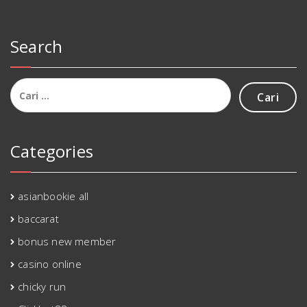
Search
Cari
untuk:
Categories
asianbookie all
baccarat
bonus new member
casino online
chicky run