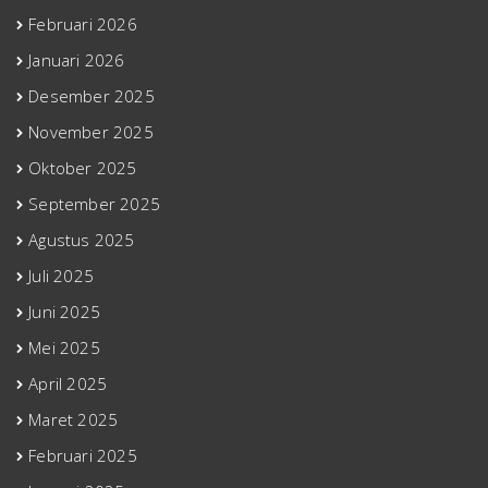
Februari 2026
Januari 2026
Desember 2025
November 2025
Oktober 2025
September 2025
Agustus 2025
Juli 2025
Juni 2025
Mei 2025
April 2025
Maret 2025
Februari 2025