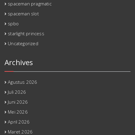
spaceman pragmatic
spaceman slot
spbo
starlight princess
Uncategorized
Archives
Agustus 2026
Juli 2026
Juni 2026
Mei 2026
April 2026
Maret 2026