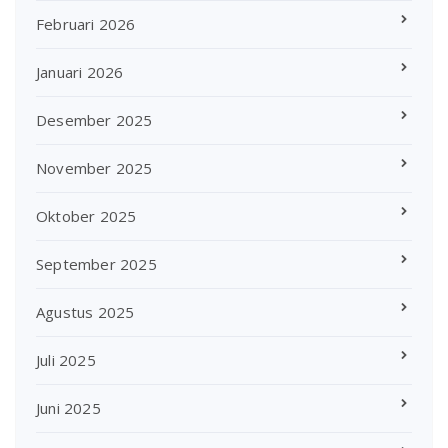
Februari 2026
Januari 2026
Desember 2025
November 2025
Oktober 2025
September 2025
Agustus 2025
Juli 2025
Juni 2025