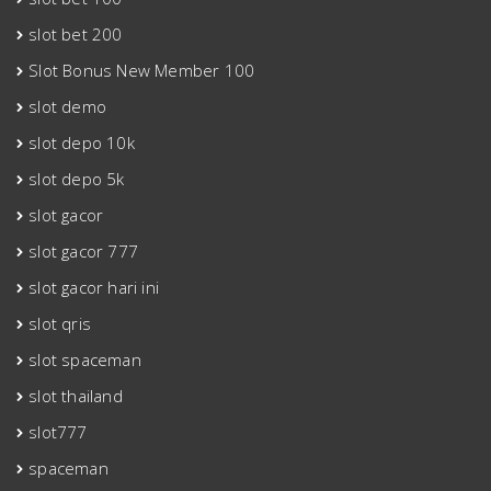
slot bet 200
Slot Bonus New Member 100
slot demo
slot depo 10k
slot depo 5k
slot gacor
slot gacor 777
slot gacor hari ini
slot qris
slot spaceman
slot thailand
slot777
spaceman