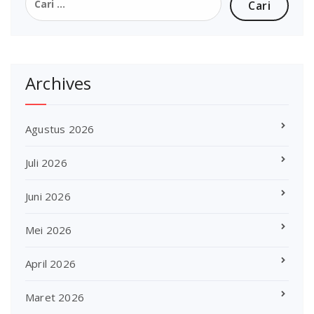
untuk:
Archives
Agustus 2026
Juli 2026
Juni 2026
Mei 2026
April 2026
Maret 2026