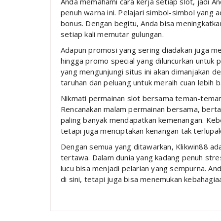
Anda memahami cara kerja setiap slot, jadi A
penuh warna ini. Pelajari simbol-simbol yang 
bonus. Dengan begitu, Anda bisa meningkatk
setiap kali memutar gulungan.
Adapun promosi yang sering diadakan juga menj
hingga promo special yang diluncurkan untuk
yang mengunjungi situs ini akan dimanjakan 
taruhan dan peluang untuk meraih cuan lebih b
Nikmati permainan slot bersama teman-teman 
Rencanakan malam permainan bersama, bertan
paling banyak mendapatkan kemenangan. Keb
tetapi juga menciptakan kenangan tak terlupak
Dengan semua yang ditawarkan, Klikwin88 ada
tertawa. Dalam dunia yang kadang penuh stre
lucu bisa menjadi pelarian yang sempurna. A
di sini, tetapi juga bisa menemukan kebahagia