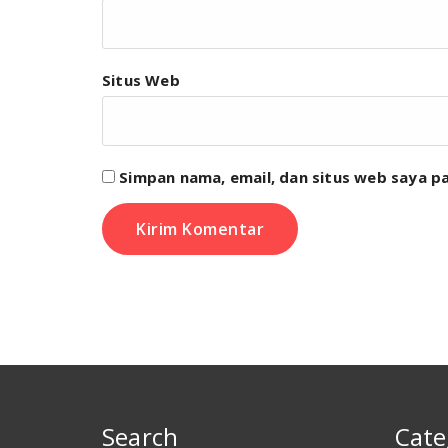
Situs Web
Simpan nama, email, dan situs web saya p
Search
Cate