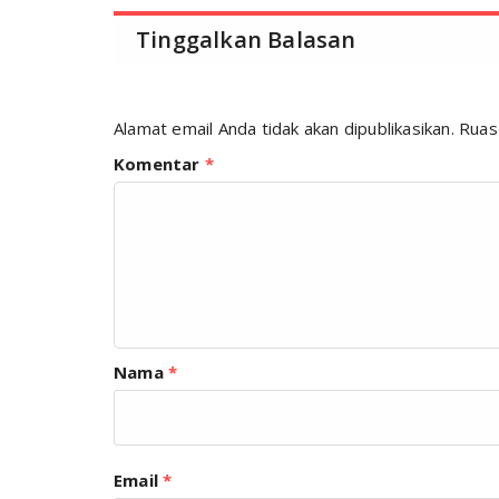
Tinggalkan Balasan
Alamat email Anda tidak akan dipublikasikan.
Ruas
Komentar
*
Nama
*
Email
*