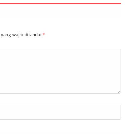
 yang wajib ditandai
*