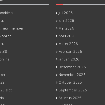
ookie all
Juli 2026
rat
Juni 2026
s new member
Mei 2026
o online
April 2026
 run
Maret 2026
bet88
Februari 2026
online
Januari 2026
T
Desember 2025
oker
November 2025
123
Oktober 2025
123 slot
September 2025
ola
Agustus 2025