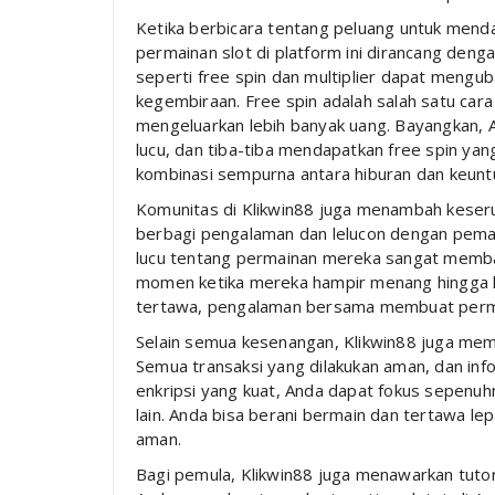
Ketika berbicara tentang peluang untuk menda
permainan slot di platform ini dirancang deng
seperti free spin dan multiplier dapat meng
kegembiraan. Free spin adalah salah satu car
mengeluarkan lebih banyak uang. Bayangkan, A
lucu, dan tiba-tiba mendapatkan free spin ya
kombinasi sempurna antara hiburan dan keunt
Komunitas di Klikwin88 juga menambah keserua
berbagi pengalaman dan lelucon dengan pemain
lucu tentang permainan mereka sangat memban
momen ketika mereka hampir menang hingga 
tertawa, pengalaman bersama membuat perm
Selain semua kesenangan, Klikwin88 juga me
Semua transaksi yang dilakukan aman, dan inf
enkripsi yang kuat, Anda dapat fokus sepenu
lain. Anda bisa berani bermain dan tertawa l
aman.
Bagi pemula, Klikwin88 juga menawarkan tuto