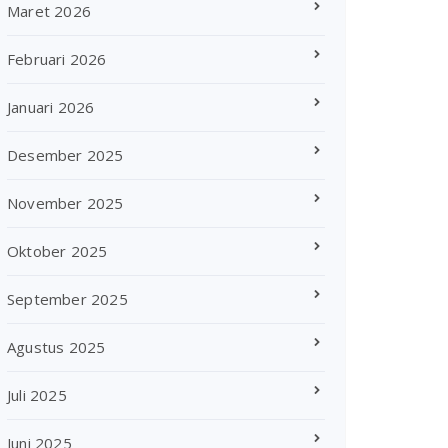
Maret 2026
Februari 2026
Januari 2026
Desember 2025
November 2025
Oktober 2025
September 2025
Agustus 2025
Juli 2025
Juni 2025