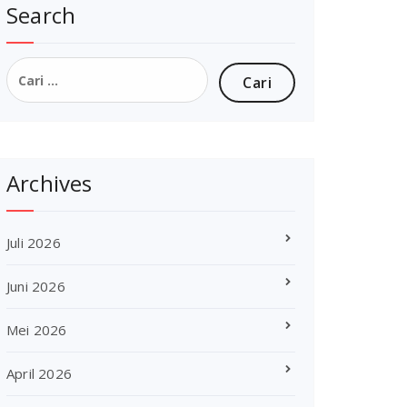
Search
Cari
untuk:
Archives
Juli 2026
Juni 2026
Mei 2026
April 2026