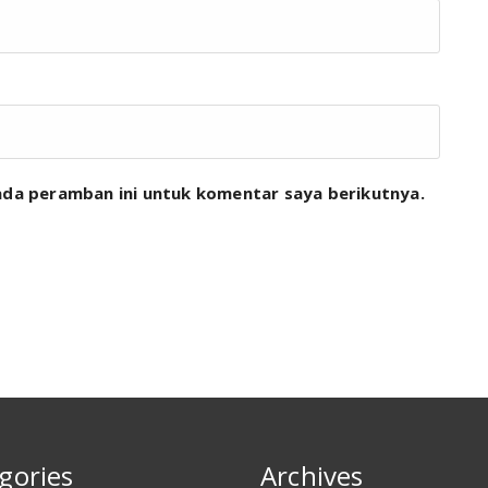
ada peramban ini untuk komentar saya berikutnya.
gories
Archives