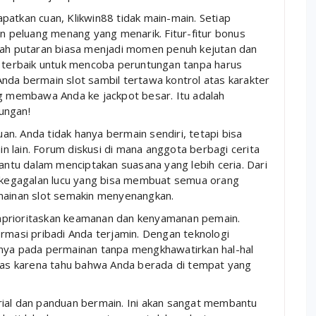
patkan cuan, Klikwin88 tidak main-main. Setiap
an peluang menang yang menarik. Fitur-fitur bonus
ubah putaran biasa menjadi momen penuh kejutan dan
a terbaik untuk mencoba peruntungan tanpa harus
nda bermain slot sambil tertawa kontrol atas karakter
ng membawa Anda ke jackpot besar. Itu adalah
ungan!
n. Anda tidak hanya bermain sendiri, tetapi bisa
 lain. Forum diskusi di mana anggota berbagi cerita
tu dalam menciptakan suasana yang lebih ceria. Dari
kegagalan lucu yang bisa membuat semua orang
ainan slot semakin menyenangkan.
mprioritaskan keamanan dan kenyamanan pemain.
ormasi pribadi Anda terjamin. Dengan teknologi
hnya pada permainan tanpa mengkhawatirkan hal-hal
epas karena tahu bahwa Anda berada di tempat yang
rial dan panduan bermain. Ini akan sangat membantu