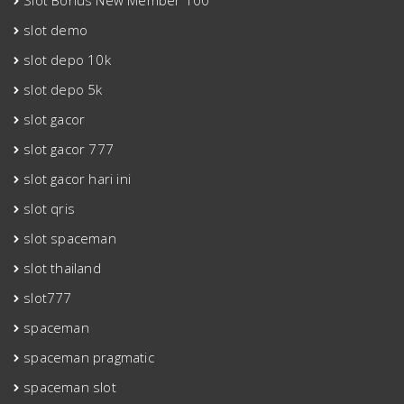
Slot Bonus New Member 100
slot demo
slot depo 10k
slot depo 5k
slot gacor
slot gacor 777
slot gacor hari ini
slot qris
slot spaceman
slot thailand
slot777
spaceman
spaceman pragmatic
spaceman slot