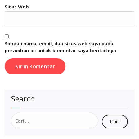
Situs Web
Simpan nama, email, dan situs web saya pada
peramban ini untuk komentar saya berikutnya.
Search
Cari
untuk: