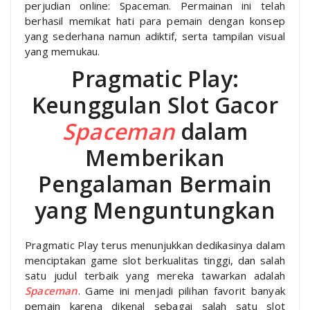
perjudian online: Spaceman. Permainan ini telah
berhasil memikat hati para pemain dengan konsep
yang sederhana namun adiktif, serta tampilan visual
yang memukau.
Pragmatic Play:
Keunggulan Slot Gacor
Spaceman
dalam
Memberikan
Pengalaman Bermain
yang Menguntungkan
Pragmatic Play terus menunjukkan dedikasinya dalam
menciptakan game slot berkualitas tinggi, dan salah
satu judul terbaik yang mereka tawarkan adalah
Spaceman
. Game ini menjadi pilihan favorit banyak
pemain karena dikenal sebagai salah satu slot