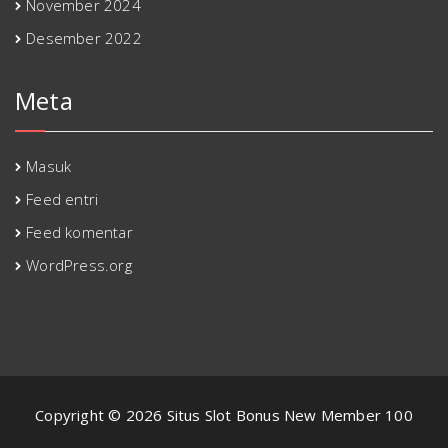
November 2024
Desember 2022
Meta
Masuk
Feed entri
Feed komentar
WordPress.org
Copyright © 2026 Situs Slot Bonus New Member 100