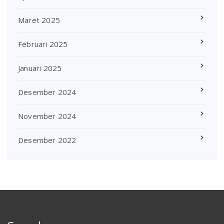
Maret 2025
Februari 2025
Januari 2025
Desember 2024
November 2024
Desember 2022