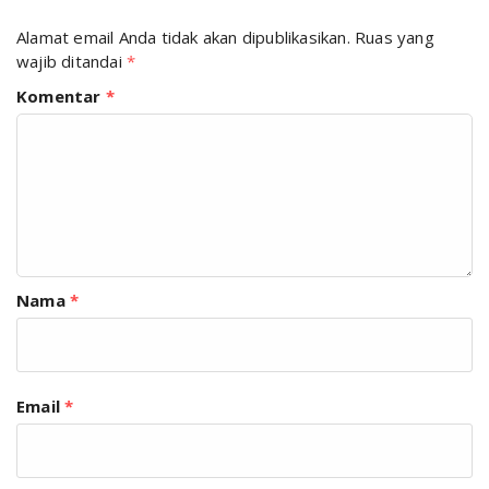
Alamat email Anda tidak akan dipublikasikan.
Ruas yang
wajib ditandai
*
Komentar
*
Nama
*
Email
*