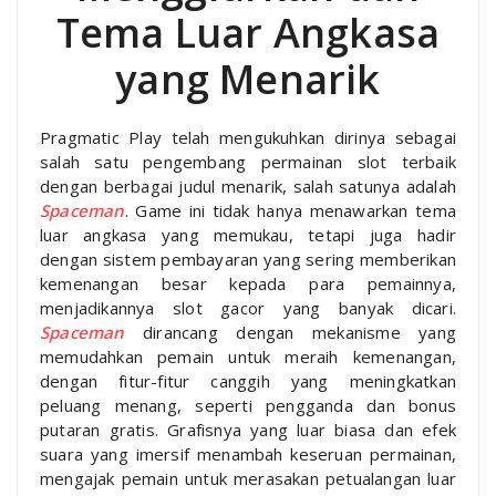
Tema Luar Angkasa
yang Menarik
Pragmatic Play telah mengukuhkan dirinya sebagai
salah satu pengembang permainan slot terbaik
dengan berbagai judul menarik, salah satunya adalah
Spaceman
. Game ini tidak hanya menawarkan tema
luar angkasa yang memukau, tetapi juga hadir
dengan sistem pembayaran yang sering memberikan
kemenangan besar kepada para pemainnya,
menjadikannya slot gacor yang banyak dicari.
Spaceman
dirancang dengan mekanisme yang
memudahkan pemain untuk meraih kemenangan,
dengan fitur-fitur canggih yang meningkatkan
peluang menang, seperti pengganda dan bonus
putaran gratis. Grafisnya yang luar biasa dan efek
suara yang imersif menambah keseruan permainan,
mengajak pemain untuk merasakan petualangan luar