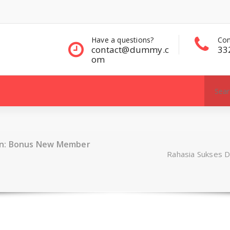
Have a questions?
Contact Sales
contact@dummy.c
332 00 322
om
Search
for:
an: Bonus New Member
Rahasia Sukses 