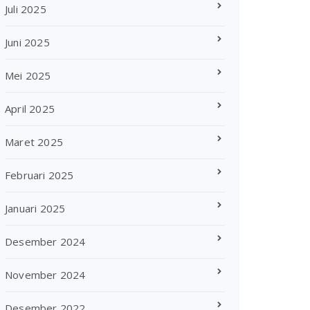
Juli 2025
Juni 2025
Mei 2025
April 2025
Maret 2025
Februari 2025
Januari 2025
Desember 2024
November 2024
Desember 2022