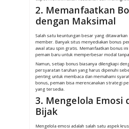
2. Memanfaatkan B
dengan Maksimal
Salah satu keuntungan besar yang ditawarkan
member. Banyak situs menyediakan bonus pen
awal atau spin gratis. Memanfaatkan bonus ini 
pemain baru untuk memperbesar modal tanpa 
Namun, setiap bonus biasanya dilengkapi deng
persyaratan taruhan yang harus dipenuhi seb
penting untuk membaca dan memahami syarat 
bonus, pemain bisa merencanakan strategi pe
yang tersedia.
3. Mengelola Emosi
Bijak
Mengelola emosi adalah salah satu aspek krusi