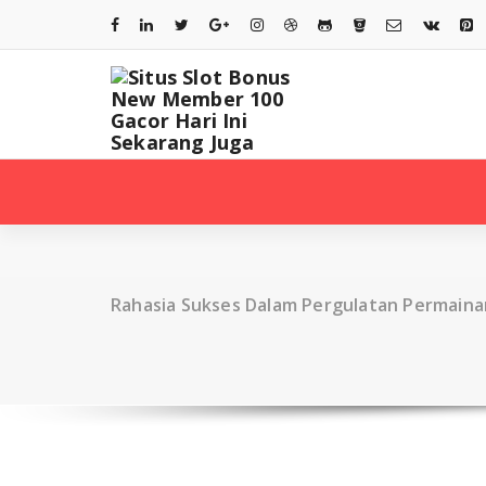
Skip
to
content
Contact Sales
Contact Sales
332 00 322
332 00 322
Rahasia Sukses Dalam Pergulatan Permain