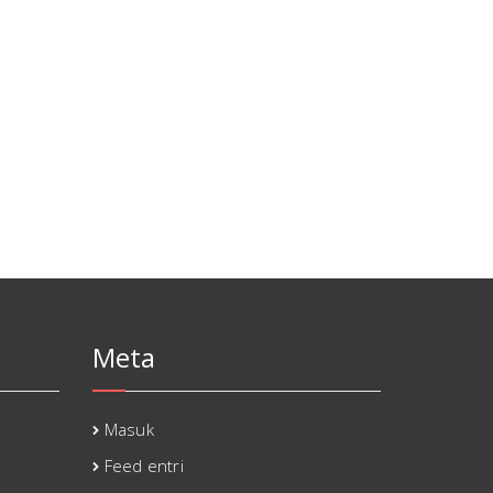
Meta
Masuk
Feed entri