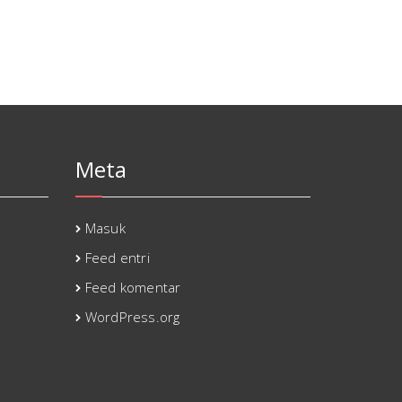
Meta
Masuk
Feed entri
Feed komentar
WordPress.org