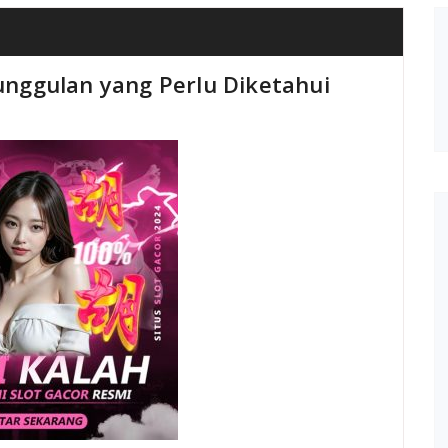
eunggulan yang Perlu Diketahui