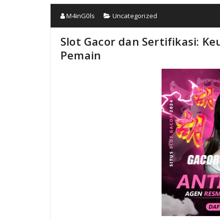
M4inG0ls
Uncategorized
Slot Gacor dan Sertifikasi: K
Pemain