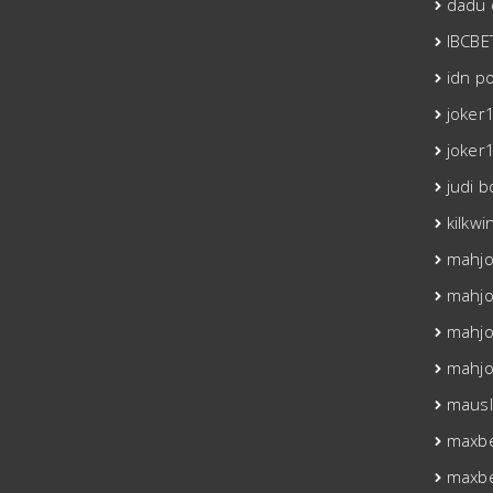
dadu 
IBCBE
idn p
joker
joker
judi b
kilkwi
mahj
mahjo
mahjo
mahjo
mausl
maxb
maxbe