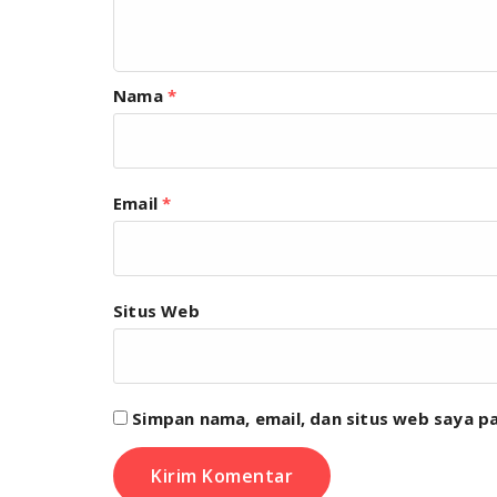
Nama
*
Email
*
Situs Web
Simpan nama, email, dan situs web saya p