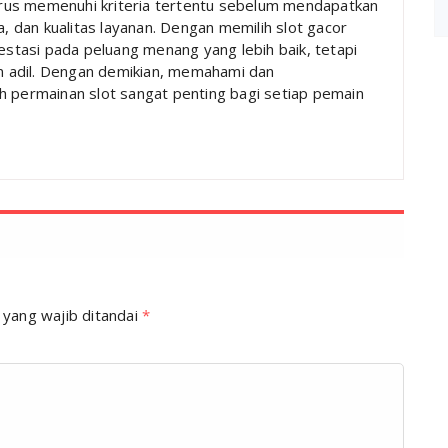
rus memenuhi kriteria tertentu sebelum mendapatkan
a, dan kualitas layanan. Dengan memilih slot gacor
vestasi pada peluang menang yang lebih baik, tetapi
 adil. Dengan demikian, memahami dan
h permainan slot sangat penting bagi setiap pemain
 yang wajib ditandai
*