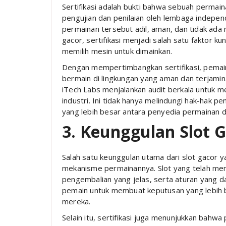
Sertifikasi adalah bukti bahwa sebuah permain
pengujian dan penilaian oleh lembaga independ
permainan tersebut adil, aman, dan tidak ada
gacor, sertifikasi menjadi salah satu faktor k
memilih mesin untuk dimainkan.
Dengan mempertimbangkan sertifikasi, pemai
bermain di lingkungan yang aman dan terjami
iTech Labs menjalankan audit berkala untuk 
industri. Ini tidak hanya melindungi hak-hak
yang lebih besar antara penyedia permainan 
3. Keunggulan Slot G
Salah satu keunggulan utama dari slot gacor y
mekanisme permainannya. Slot yang telah memp
pengembalian yang jelas, serta aturan yang d
pemain untuk membuat keputusan yang lebih b
mereka.
Selain itu, sertifikasi juga menunjukkan ba