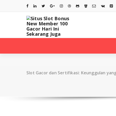
Skip
to
content
Sales
Contact Sales
Have a 
322
332 00 322
conta
om
Slot Gacor dan Sertifikasi: Keunggulan yan