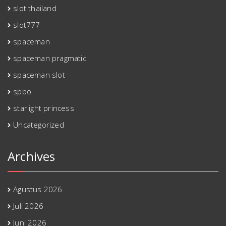
slot thailand
slot777
spaceman
spaceman pragmatic
spaceman slot
spbo
starlight princess
Uncategorized
Archives
Agustus 2026
Juli 2026
Juni 2026