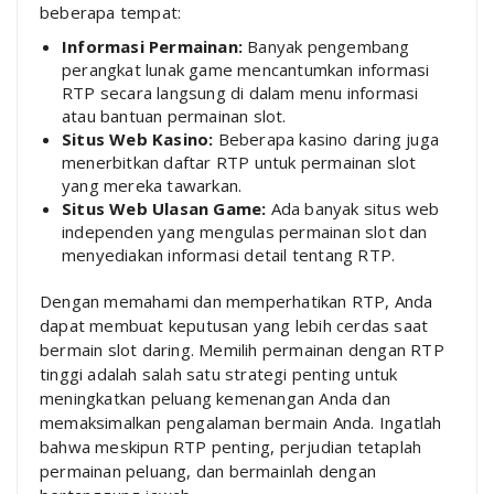
beberapa tempat:
Informasi Permainan:
Banyak pengembang
perangkat lunak game mencantumkan informasi
RTP secara langsung di dalam menu informasi
atau bantuan permainan slot.
Situs Web Kasino:
Beberapa kasino daring juga
menerbitkan daftar RTP untuk permainan slot
yang mereka tawarkan.
Situs Web Ulasan Game:
Ada banyak situs web
independen yang mengulas permainan slot dan
menyediakan informasi detail tentang RTP.
Dengan memahami dan memperhatikan RTP, Anda
dapat membuat keputusan yang lebih cerdas saat
bermain slot daring. Memilih permainan dengan RTP
tinggi adalah salah satu strategi penting untuk
meningkatkan peluang kemenangan Anda dan
memaksimalkan pengalaman bermain Anda. Ingatlah
bahwa meskipun RTP penting, perjudian tetaplah
permainan peluang, dan bermainlah dengan