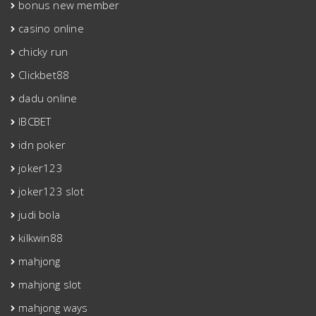
bonus new member
casino online
chicky run
Clickbet88
dadu online
IBCBET
idn poker
joker123
joker123 slot
judi bola
kilkwin88
mahjong
mahjong slot
mahjong ways