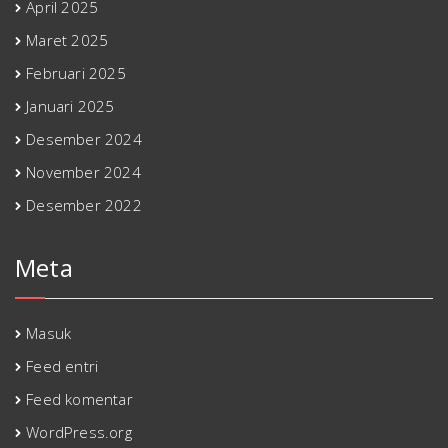
April 2025
Maret 2025
Februari 2025
Januari 2025
Desember 2024
November 2024
Desember 2022
Meta
Masuk
Feed entri
Feed komentar
WordPress.org