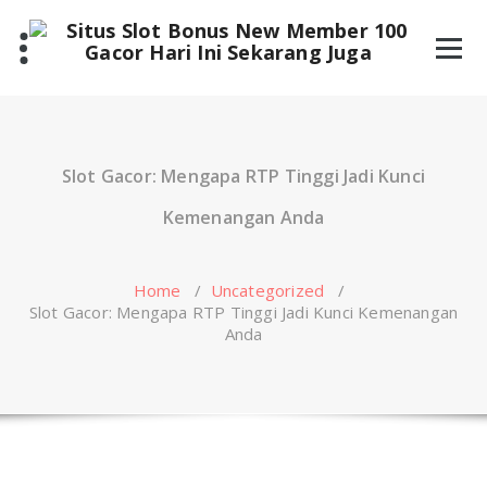
Skip
to
content
Slot Gacor: Mengapa RTP Tinggi Jadi Kunci
Kemenangan Anda
Home
/
Uncategorized
/
Slot Gacor: Mengapa RTP Tinggi Jadi Kunci Kemenangan
Anda