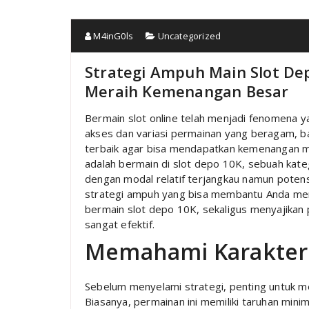
M4inG0ls
Uncategorized
Strategi Ampuh Main Slot D
Meraih Kemenangan Besar
Bermain slot online telah menjadi fenomena 
akses dan variasi permainan yang beragam, 
terbaik agar bisa mendapatkan kemenangan mak
adalah bermain di slot depo 10K, sebuah kat
dengan modal relatif terjangkau namun potens
strategi ampuh yang bisa membantu Anda me
bermain slot depo 10K, sekaligus menyajikan
sangat efektif.
Memahami Karakteris
Sebelum menyelami strategi, penting untuk m
Biasanya, permainan ini memiliki taruhan mini