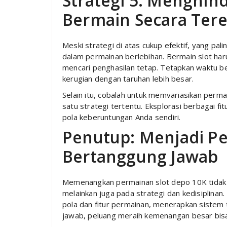
Strategi 5: Menghin
Bermain Secara Ter
Meski strategi di atas cukup efektif, yang pal
dalam permainan berlebihan. Bermain slot har
mencari penghasilan tetap. Tetapkan waktu b
kerugian dengan taruhan lebih besar.
Selain itu, cobalah untuk memvariasikan perm
satu strategi tertentu. Eksplorasi berbagai
pola keberuntungan Anda sendiri.
Penutup: Menjadi P
Bertanggung Jawab
Memenangkan permainan slot depo 10K tidak
melainkan juga pada strategi dan kedisiplina
pola dan fitur permainan, menerapkan sistem 
jawab, peluang meraih kemenangan besar bisa 