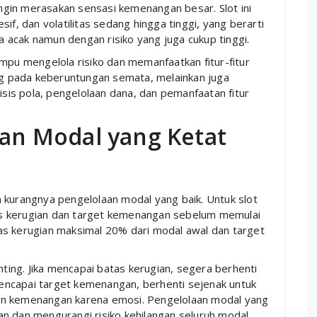
gin merasakan sensasi kemenangan besar. Slot ini
if, dan volatilitas sedang hingga tinggi, yang berarti
acak namun dengan risiko yang juga cukup tinggi.
mpu mengelola risiko dan memanfaatkan fitur-fitur
ung pada keberuntungan semata, melainkan juga
is pola, pengelolaan dana, dan pemanfaatan fitur
aan Modal yang Ketat
 kurangnya pengelolaan modal yang baik. Untuk slot
s kerugian dan target kemenangan sebelum memulai
as kerugian maksimal 20% dari modal awal dan target
nting. Jika mencapai batas kerugian, segera berhenti
 mencapai target kemenangan, berhenti sejenak untuk
an kemenangan karena emosi. Pengelolaan modal yang
n dan mengurangi risiko kehilangan seluruh modal