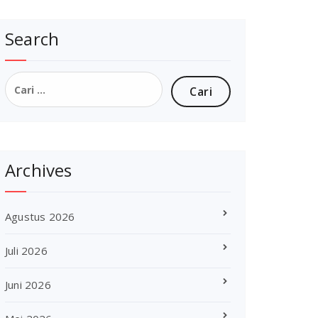
Search
Cari
untuk:
Archives
Agustus 2026
Juli 2026
Juni 2026