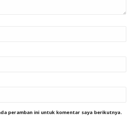
ada peramban ini untuk komentar saya berikutnya.