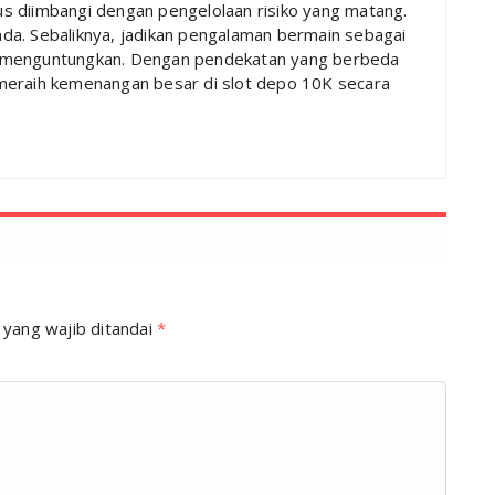
s diimbangi dengan pengelolaan risiko yang matang.
da. Sebaliknya, jadikan pengalaman bermain sebagai
s menguntungkan. Dengan pendekatan yang berbeda
meraih kemenangan besar di slot depo 10K secara
 yang wajib ditandai
*