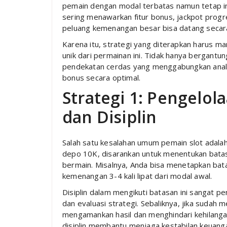
pemain dengan modal terbatas namun tetap in
sering menawarkan fitur bonus, jackpot progres
peluang kemenangan besar bisa datang secara 
Karena itu, strategi yang diterapkan harus ma
unik dari permainan ini. Tidak hanya bergant
pendekatan cerdas yang menggabungkan analis
bonus secara optimal.
Strategi 1: Pengelol
dan Disiplin
Salah satu kesalahan umum pemain slot adalah
depo 10K, disarankan untuk menentukan bata
bermain. Misalnya, Anda bisa menetapkan bat
kemenangan 3-4 kali lipat dari modal awal.
Disiplin dalam mengikuti batasan ini sangat pe
dan evaluasi strategi. Sebaliknya, jika sudah
mengamankan hasil dan menghindari kehilang
disiplin membantu menjaga kestabilan keuanga