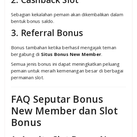
Sebagian kekalahan pemain akan dikembalikan dalam
bentuk bonus saldo.
3. Referral Bonus
Bonus tambahan ketika berhasil mengajak teman
bergabung di
Situs Bonus New Member
.
Semua jenis bonus ini dapat meningkatkan peluang
pemain untuk meraih kemenangan besar di berbagai
permainan slot.
FAQ Seputar Bonus
New Member dan Slot
Bonus