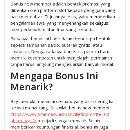
Bonus new member adalah bentuk promosi yang
diberikan oleh platform slot kepada pengguna yang
baru mendaftar. Tujuannya jelas, yaitu memberikan
pengalaman awal yang menyenangkan sekaligus
memperkenalkan fitur-fitur yang tersedia.
Biasanya, bonus ini hadir dalam beberapa bentuk
seperti tambahan saldo, putaran gratis, atau
cashback. Dengan adanya bonus ini, pemain baru
memiliki kesempatan untuk menjelajahi permainan
tanpa harus langsung mengeluarkan banyak modal.
Mengapa Bonus Ini
Menarik?
Bagi pemula, memulai sesuatu yang baru sering kali
terasa menantang. Di sinilah bonus new member
https://www.pharmacyjacksonvillefl.com/rite-aid-
pharmacy-2/
menjadi sangat menarik. Selain
memberikan keuntungan finansial, bonus ini juga