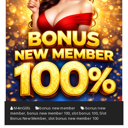
M4inG0ls
bonus new member
bonus new
member
,
bonus new member 100
,
slot bonus 100
,
Slot
Bonus New Member
,
slot bonus new member 100