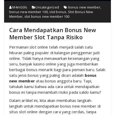
M4inG0ls
Uncategorized
bonus new member
,
bonus new member 100
,
slot bonus
,
Slot Bonus New
Member
,
slot bonus new member 100
Cara Mendapatkan Bonus New
Member Slot Tanpa Risiko
Permainan slot online telah menjadi salah satu
hiburan paling populer di kalangan penggemar judi
online. Tidak hanya menawarkan kesenangan yang
seru, banyak kasino online yang juga memberikan
berbagai bonus menarik bagi para pemain baru. Salah
satu jenis bonus yang paling dicari adalah
bonus
new member
atau bonus anggota baru. Tapi,
tahukah kamu bahwa ada cara untuk mendapatkan
bonus ini tanpa menambah risiko pada saldo kamu?
Dalam artikel ini, kita akan membahas langkah-
langkah untuk mendapatkan bonus new member di
situs slot online dengan cara yang cerdas, tanpa