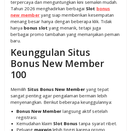
terpercaya dan menguntungkan kini semakin mudah.
Tahun 2026 menghadirkan berbagai
Slot
bonus
new member
yang siap memberikan kesempatan
menang besar hanya dengan beberapa klik. Tidak
hanya
bonus slot
yang menarik, tetapi juga
berbagai promo tambahan yang memanjakan pemain
baru.
Keunggulan Situs
Bonus New Member
100
Memilih
Situs Bonus New Member
yang tepat
sangat penting agar pengalaman bermain lebih
menyenangkan. Berikut beberapa keunggulannya:
Bonus New Member
langsung aktif setelah
registrasi.
Kemudahan klaim
Slot Bonus
tanpa syarat ribet.
Peluang
maxwin
lebih tinggi karena promo