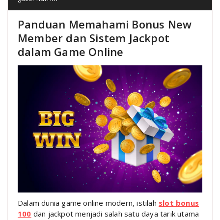
Panduan Memahami Bonus New
Member dan Sistem Jackpot
dalam Game Online
Dalam dunia game online modern, istilah
slot bonus
100
dan jackpot menjadi salah satu daya tarik utama