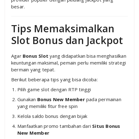
besar.
Tips Memaksimalkan
Slot Bonus dan Jackpot
Agar
Bonus Slot
yang didapatkan bisa menghasilkan
keuntungan maksimal, pemain perlu memiliki strategi
bermain yang tepat.
Berikut beberapa tips yang bisa dicoba:
Pilih game slot dengan RTP tinggi
Gunakan
Bonus New Member
pada permainan
yang memiliki fitur free spin
Kelola saldo bonus dengan bijak
Manfaatkan promo tambahan dari
Situs Bonus
New Member