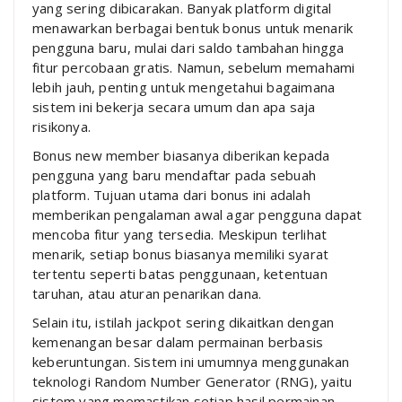
yang sering dibicarakan. Banyak platform digital
menawarkan berbagai bentuk bonus untuk menarik
pengguna baru, mulai dari saldo tambahan hingga
fitur percobaan gratis. Namun, sebelum memahami
lebih jauh, penting untuk mengetahui bagaimana
sistem ini bekerja secara umum dan apa saja
risikonya.
Bonus new member biasanya diberikan kepada
pengguna yang baru mendaftar pada sebuah
platform. Tujuan utama dari bonus ini adalah
memberikan pengalaman awal agar pengguna dapat
mencoba fitur yang tersedia. Meskipun terlihat
menarik, setiap bonus biasanya memiliki syarat
tertentu seperti batas penggunaan, ketentuan
taruhan, atau aturan penarikan dana.
Selain itu, istilah jackpot sering dikaitkan dengan
kemenangan besar dalam permainan berbasis
keberuntungan. Sistem ini umumnya menggunakan
teknologi Random Number Generator (RNG), yaitu
sistem yang memastikan setiap hasil permainan