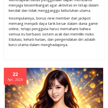
menjaga keseimbangan agar aktivitas ini tetap dalam
kendali dan tidak mengganggu kebutuhan utama.
Kesimpulannya, bonus new member dan jackpot
memang menjadi daya tarik besar dalam dunia game
online, tetapi pengguna harus memahami bahwa
semua itu berbasis sistem acak dan memiliki risiko.
Edukasi, kehati-hatian, dan pengendalian diri adalah
kunci utama dalam menghadapinya.
22
Apr, 2026