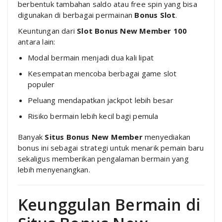
berbentuk tambahan saldo atau free spin yang bisa
digunakan di berbagai permainan
Bonus Slot
.
Keuntungan dari
Slot Bonus New Member 100
antara lain:
Modal bermain menjadi dua kali lipat
Kesempatan mencoba berbagai game slot
populer
Peluang mendapatkan jackpot lebih besar
Risiko bermain lebih kecil bagi pemula
Banyak
Situs Bonus New Member
menyediakan
bonus ini sebagai strategi untuk menarik pemain baru
sekaligus memberikan pengalaman bermain yang
lebih menyenangkan.
Keunggulan Bermain di