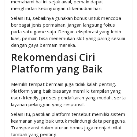
memahami hal ini sejak awal, pemain dapat
menghindari kebingungan di kemudian hari.
Selain itu, sebaiknya gunakan bonus untuk mencoba
berbagai jenis permainan. Jangan langsung fokus
pada satu game saja. Dengan eksplorasi yang lebih
luas, pemain bisa menemukan slot yang paling sesuai
dengan gaya bermain mereka.
Rekomendasi Ciri
Platform yang Baik
Memilih tempat bermain juga tidak kalah penting.
Platform yang baik biasanya memiliki tampilan yang
user-friendly, proses pendaftaran yang mudah, serta
layanan pelanggan yang responsif.
Selain itu, pastikan platform tersebut memiliki sistem
keamanan yang baik untuk melindungi data pengguna.
Transparansi dalam aturan bonus juga menjadi nilai
tambah yang penting.