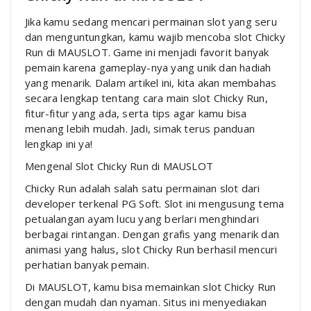
Jika kamu sedang mencari permainan slot yang seru
dan menguntungkan, kamu wajib mencoba slot Chicky
Run di MAUSLOT. Game ini menjadi favorit banyak
pemain karena gameplay-nya yang unik dan hadiah
yang menarik. Dalam artikel ini, kita akan membahas
secara lengkap tentang cara main slot Chicky Run,
fitur-fitur yang ada, serta tips agar kamu bisa
menang lebih mudah. Jadi, simak terus panduan
lengkap ini ya!
Mengenal Slot Chicky Run di MAUSLOT
Chicky Run adalah salah satu permainan slot dari
developer terkenal PG Soft. Slot ini mengusung tema
petualangan ayam lucu yang berlari menghindari
berbagai rintangan. Dengan grafis yang menarik dan
animasi yang halus, slot Chicky Run berhasil mencuri
perhatian banyak pemain.
Di MAUSLOT, kamu bisa memainkan slot Chicky Run
dengan mudah dan nyaman. Situs ini menyediakan