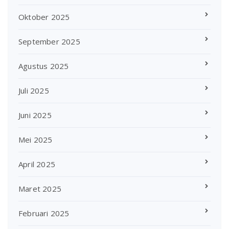
Oktober 2025
September 2025
Agustus 2025
Juli 2025
Juni 2025
Mei 2025
April 2025
Maret 2025
Februari 2025