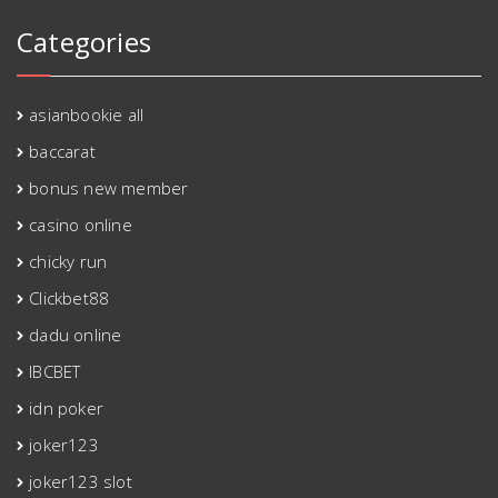
Categories
asianbookie all
baccarat
bonus new member
casino online
chicky run
Clickbet88
dadu online
IBCBET
idn poker
joker123
joker123 slot