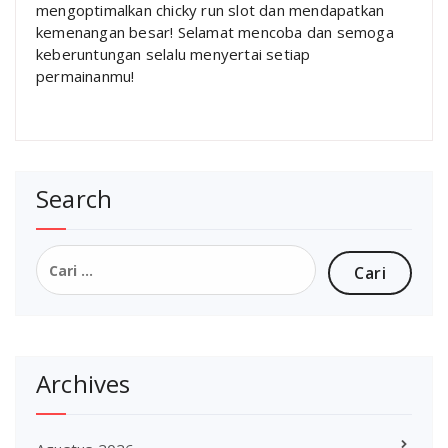
mengoptimalkan chicky run slot dan mendapatkan
kemenangan besar! Selamat mencoba dan semoga
keberuntungan selalu menyertai setiap
permainanmu!
Search
Cari
untuk:
Archives