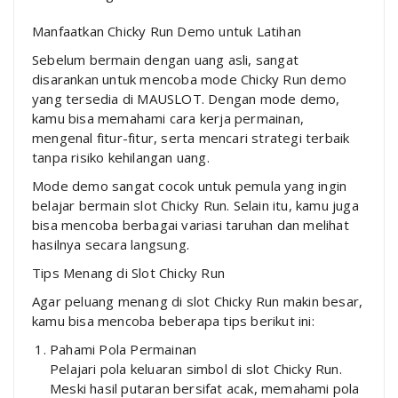
Manfaatkan Chicky Run Demo untuk Latihan
Sebelum bermain dengan uang asli, sangat
disarankan untuk mencoba mode Chicky Run demo
yang tersedia di MAUSLOT. Dengan mode demo,
kamu bisa memahami cara kerja permainan,
mengenal fitur-fitur, serta mencari strategi terbaik
tanpa risiko kehilangan uang.
Mode demo sangat cocok untuk pemula yang ingin
belajar bermain slot Chicky Run. Selain itu, kamu juga
bisa mencoba berbagai variasi taruhan dan melihat
hasilnya secara langsung.
Tips Menang di Slot Chicky Run
Agar peluang menang di slot Chicky Run makin besar,
kamu bisa mencoba beberapa tips berikut ini:
Pahami Pola Permainan
Pelajari pola keluaran simbol di slot Chicky Run.
Meski hasil putaran bersifat acak, memahami pola