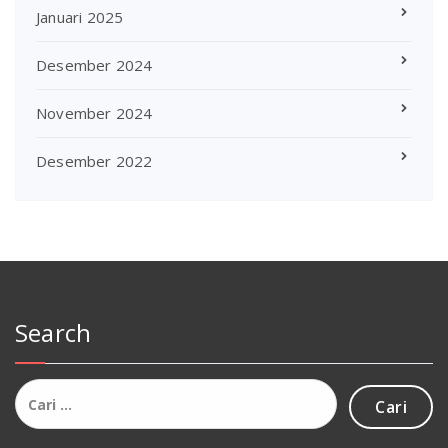
Januari 2025
Desember 2024
November 2024
Desember 2022
Search
Cari
untuk: