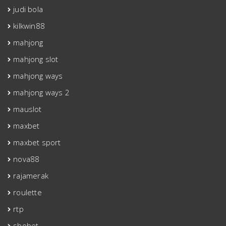
judi bola
kilkwin88
mahjong
mahjong slot
mahjong ways
mahjong ways 2
mauslot
maxbet
maxbet sport
nova88
rajamerak
roulette
rtp
sbobet