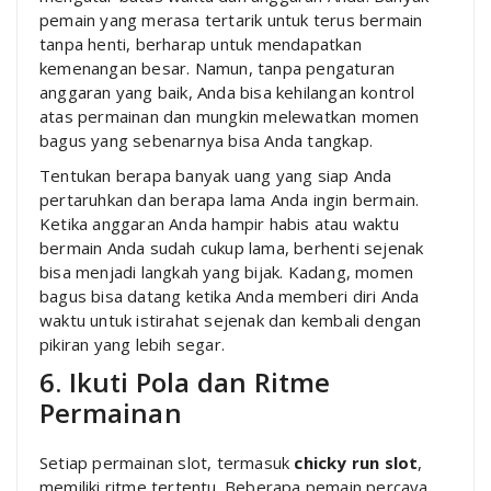
pemain yang merasa tertarik untuk terus bermain
tanpa henti, berharap untuk mendapatkan
kemenangan besar. Namun, tanpa pengaturan
anggaran yang baik, Anda bisa kehilangan kontrol
atas permainan dan mungkin melewatkan momen
bagus yang sebenarnya bisa Anda tangkap.
Tentukan berapa banyak uang yang siap Anda
pertaruhkan dan berapa lama Anda ingin bermain.
Ketika anggaran Anda hampir habis atau waktu
bermain Anda sudah cukup lama, berhenti sejenak
bisa menjadi langkah yang bijak. Kadang, momen
bagus bisa datang ketika Anda memberi diri Anda
waktu untuk istirahat sejenak dan kembali dengan
pikiran yang lebih segar.
6. Ikuti Pola dan Ritme
Permainan
Setiap permainan slot, termasuk
chicky run slot
,
memiliki ritme tertentu. Beberapa pemain percaya