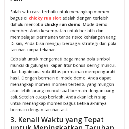
Salah satu cara terbaik untuk menangkap momen
bagus di
chicky run slot
adalah dengan terlebih
dahulu mencoba
chicky run demo
. Mode demo
memberi Anda kesempatan untuk berlatih dan
mempelajari permainan tanpa risiko kehilangan uang.
Di sini, Anda bisa menguji berbagai strategi dan pola
taruhan tanpa tekanan.
Cobalah untuk mengamati bagaimana pola simbol
muncul di gulungan, kapan fitur bonus sering muncul,
dan bagaimana volatilitas permainan mempengaruhi
hasil. Dengan bermain di mode demo, Anda dapat
menangkap momen-momen tertentu yang mungkin
akan lebih jarang muncul saat bermain dengan uang
asli. Setelah cukup berlatih, Anda akan lebih siap
untuk menangkap momen bagus ketika akhirnya
bermain dengan taruhan asli.
3. Kenali Waktu yang Tepat
untuk Meningkatkan Taruhan