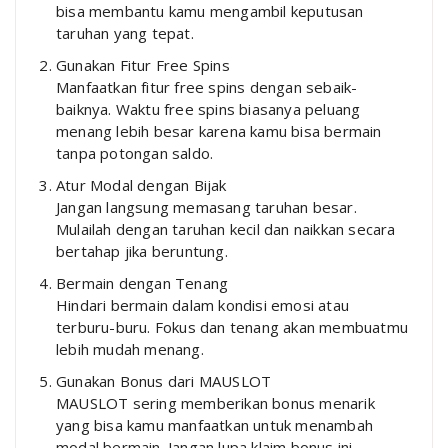
bisa membantu kamu mengambil keputusan
taruhan yang tepat.
Gunakan Fitur Free Spins
Manfaatkan fitur free spins dengan sebaik-
baiknya. Waktu free spins biasanya peluang
menang lebih besar karena kamu bisa bermain
tanpa potongan saldo.
Atur Modal dengan Bijak
Jangan langsung memasang taruhan besar.
Mulailah dengan taruhan kecil dan naikkan secara
bertahap jika beruntung.
Bermain dengan Tenang
Hindari bermain dalam kondisi emosi atau
terburu-buru. Fokus dan tenang akan membuatmu
lebih mudah menang.
Gunakan Bonus dari MAUSLOT
MAUSLOT sering memberikan bonus menarik
yang bisa kamu manfaatkan untuk menambah
modal bermain. Jangan lupa klaim bonus ini.