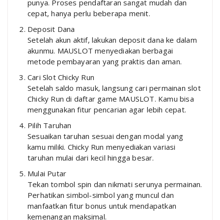
punya. Proses pendaftaran sangat mudah dan
cepat, hanya perlu beberapa menit.
Deposit Dana
Setelah akun aktif, lakukan deposit dana ke dalam
akunmu. MAUSLOT menyediakan berbagai
metode pembayaran yang praktis dan aman.
Cari Slot Chicky Run
Setelah saldo masuk, langsung cari permainan slot
Chicky Run di daftar game MAUSLOT. Kamu bisa
menggunakan fitur pencarian agar lebih cepat.
Pilih Taruhan
Sesuaikan taruhan sesuai dengan modal yang
kamu miliki. Chicky Run menyediakan variasi
taruhan mulai dari kecil hingga besar.
Mulai Putar
Tekan tombol spin dan nikmati serunya permainan.
Perhatikan simbol-simbol yang muncul dan
manfaatkan fitur bonus untuk mendapatkan
kemenangan maksimal.