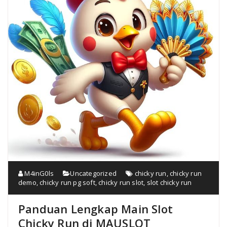
M4inG0ls
Uncategorized
chicky run
,
chicky run
demo
,
chicky run pg soft
,
chicky run slot
,
slot chicky run
Panduan Lengkap Main Slot
Chicky Run di MAUSLOT