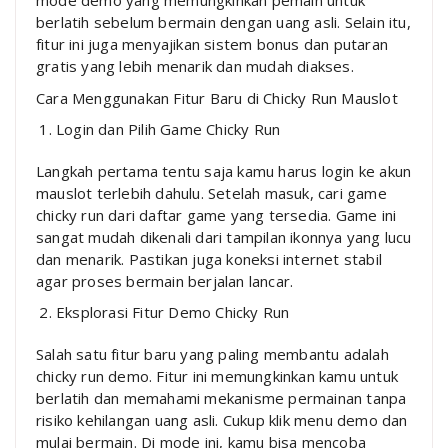
mode demo yang memungkinkan pemain untuk
berlatih sebelum bermain dengan uang asli. Selain itu,
fitur ini juga menyajikan sistem bonus dan putaran
gratis yang lebih menarik dan mudah diakses.
Cara Menggunakan Fitur Baru di Chicky Run Mauslot
Login dan Pilih Game Chicky Run
Langkah pertama tentu saja kamu harus login ke akun
mauslot terlebih dahulu. Setelah masuk, cari game
chicky run dari daftar game yang tersedia. Game ini
sangat mudah dikenali dari tampilan ikonnya yang lucu
dan menarik. Pastikan juga koneksi internet stabil
agar proses bermain berjalan lancar.
Eksplorasi Fitur Demo Chicky Run
Salah satu fitur baru yang paling membantu adalah
chicky run demo. Fitur ini memungkinkan kamu untuk
berlatih dan memahami mekanisme permainan tanpa
risiko kehilangan uang asli. Cukup klik menu demo dan
mulai bermain. Di mode ini, kamu bisa mencoba