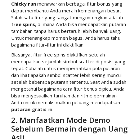
Chicky run
menawarkan berbagai fitur bonus yang
dapat membantu Anda meraih kemenangan besar.
Salah satu fitur yang sangat menguntungkan adalah
free spins
, di mana Anda bisa mendapatkan putaran
tambahan tanpa harus bertaruh lebih banyak uang.
Untuk menangkap momen bagus, Anda harus tahu
bagaimana fitur-fitur ini diaktifkan.
Biasanya, fitur free spins diaktifkan setelah
mendapatkan sejumlah simbol scatter di posisi yang
tepat. Cobalah untuk memperhatikan pola putaran
dan lihat apakah simbol scatter lebih sering muncul
setelah beberapa putaran tertentu. Saat Anda sudah
mengetahui bagaimana cara fitur bonus dipicu, Anda
bisa menyesuaikan taruhan dan ritme permainan
Anda untuk memaksimalkan peluang mendapatkan
putaran gratis
ini.
2. Manfaatkan Mode Demo
Sebelum Bermain dengan Uang
Asli