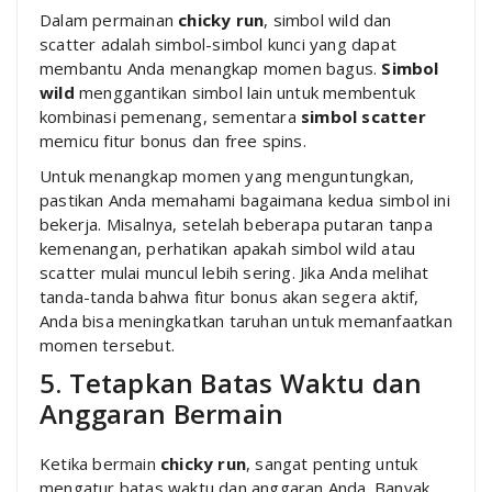
Dalam permainan
chicky run
, simbol wild dan
scatter adalah simbol-simbol kunci yang dapat
membantu Anda menangkap momen bagus.
Simbol
wild
menggantikan simbol lain untuk membentuk
kombinasi pemenang, sementara
simbol scatter
memicu fitur bonus dan free spins.
Untuk menangkap momen yang menguntungkan,
pastikan Anda memahami bagaimana kedua simbol ini
bekerja. Misalnya, setelah beberapa putaran tanpa
kemenangan, perhatikan apakah simbol wild atau
scatter mulai muncul lebih sering. Jika Anda melihat
tanda-tanda bahwa fitur bonus akan segera aktif,
Anda bisa meningkatkan taruhan untuk memanfaatkan
momen tersebut.
5. Tetapkan Batas Waktu dan
Anggaran Bermain
Ketika bermain
chicky run
, sangat penting untuk
mengatur batas waktu dan anggaran Anda. Banyak