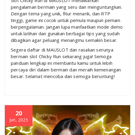
Slot Chicky Run di MAUSLOT menawarkan
pengalaman bermain yang seru dan menguntungkan.
Dengan tema yang unik, fitur menarik, dan RTP
tinggi, game ini cocok untuk pemula maupun pemain
berpengalaman. Jangan lupa manfaatkan mode demo
untuk latihan dan gunakan berbagai tips yang sudah
dibagikan agar peluang menangmu semakin besar.
Segera daftar di MAUSLOT dan rasakan serunya
bermain slot Chicky Run sekarang juga! Semoga
panduan lengkap ini membantu kamu untuk lebih
percaya diri dalam bermain dan meraih kemenangan
besar. Selamat mencoba dan semoga beruntung!
20
Jun, 2025