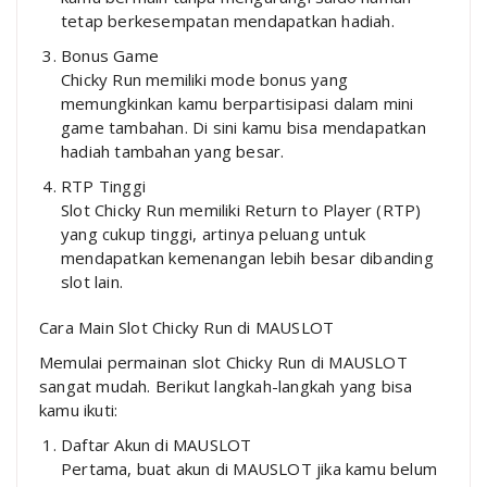
tetap berkesempatan mendapatkan hadiah.
Bonus Game
Chicky Run memiliki mode bonus yang
memungkinkan kamu berpartisipasi dalam mini
game tambahan. Di sini kamu bisa mendapatkan
hadiah tambahan yang besar.
RTP Tinggi
Slot Chicky Run memiliki Return to Player (RTP)
yang cukup tinggi, artinya peluang untuk
mendapatkan kemenangan lebih besar dibanding
slot lain.
Cara Main Slot Chicky Run di MAUSLOT
Memulai permainan slot Chicky Run di MAUSLOT
sangat mudah. Berikut langkah-langkah yang bisa
kamu ikuti:
Daftar Akun di MAUSLOT
Pertama, buat akun di MAUSLOT jika kamu belum