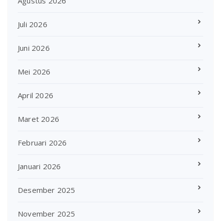
Agustus 2026
Juli 2026
Juni 2026
Mei 2026
April 2026
Maret 2026
Februari 2026
Januari 2026
Desember 2025
November 2025