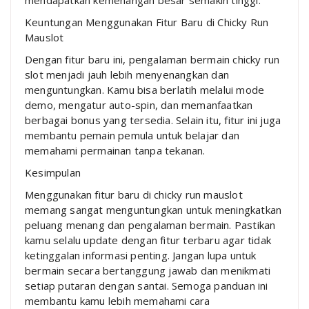
mendapatkan kemenangan besar semakin tinggi.
Keuntungan Menggunakan Fitur Baru di Chicky Run
Mauslot
Dengan fitur baru ini, pengalaman bermain chicky run
slot menjadi jauh lebih menyenangkan dan
menguntungkan. Kamu bisa berlatih melalui mode
demo, mengatur auto-spin, dan memanfaatkan
berbagai bonus yang tersedia. Selain itu, fitur ini juga
membantu pemain pemula untuk belajar dan
memahami permainan tanpa tekanan.
Kesimpulan
Menggunakan fitur baru di chicky run mauslot
memang sangat menguntungkan untuk meningkatkan
peluang menang dan pengalaman bermain. Pastikan
kamu selalu update dengan fitur terbaru agar tidak
ketinggalan informasi penting. Jangan lupa untuk
bermain secara bertanggung jawab dan menikmati
setiap putaran dengan santai. Semoga panduan ini
membantu kamu lebih memahami cara