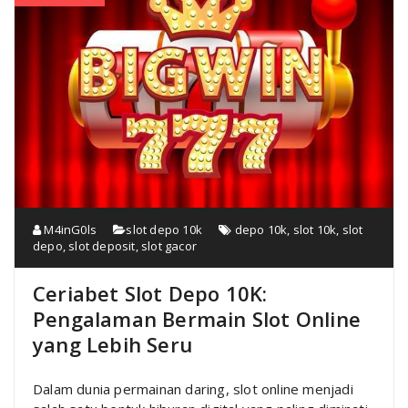
M4inG0ls
slot depo 10k
depo 10k
,
slot 10k
,
slot
depo
,
slot deposit
,
slot gacor
Ceriabet Slot Depo 10K:
Pengalaman Bermain Slot Online
yang Lebih Seru
Dalam dunia permainan daring, slot online menjadi