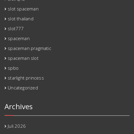
slot spaceman
slot thailand
slot777
spaceman
spaceman pragmatic
spaceman slot
spbo
starlight princess
Uncategorized
Archives
Juli 2026