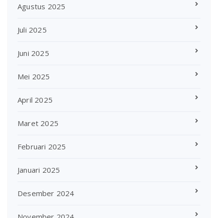
Agustus 2025
Juli 2025
Juni 2025
Mei 2025
April 2025
Maret 2025
Februari 2025
Januari 2025
Desember 2024
November 2024