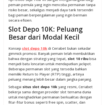
pemain pemula yang ingin mencoba permainan tanpa
risiko besar, sekaligus menjadi daya tarik tersendiri
bagi pemain berpengalaman yang ingin bermain
secara efisien.
Slot Depo 10K: Peluang
Besar dari Modal Kecil
Konsep
slot depo 10k
di Ceriabet bukan sekadar
gimmick promosi. Banyak pemain telah membuktikan
bahwa dengan strategi yang tepat,
slot 10 ribu
bisa
menjadi batu loncatan untuk mendapatkan jackpot.
Beberapa permainan slot yang tersedia bahkan
memiliki Return to Player (RTP) tinggi, artinya
peluang menang lebih besar dalam jangka panjang.
Sebagai
situs slot depo 10k
yang resmi, Ceriabet
bekerja sama dengan provider slot ternama dunia
untuk menghadirkan permainan berkualitas dengan
fitur-fitur bonus seperti free spin, scatter, dan