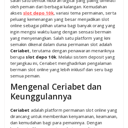
salah satu bentuk hiburan digital yang paling diminati
oleh pemain dari berbagai kalangan. Kemudahan
akses
slot depo 10k
, variasi tema permainan, serta
peluang kemenangan yang besar menjadikan slot
online sebagai pilihan utama bagi banyak orang yang
ingin mengisi waktu luang dengan sensasi bermain
yang menyenangkan. Salah satu platform yang kini
semakin dikenal dalam dunia permainan slot adalah
Ceriabet
, terutama dengan penawaran menariknya
berupa
slot depo 10k
. Melalui sistem deposit yang
terjangkau ini, Ceriabet menghadirkan pengalaman
bermain slot online yang lebih inklusif dan seru bagi
semua pemain.
Mengenal Ceriabet dan
Keunggulannya
Ceriabet
adalah platform permainan slot online yang
dirancang untuk memberikan kenyamanan, keamanan,
dan kemudahan bagi para pemainnya. Dengan