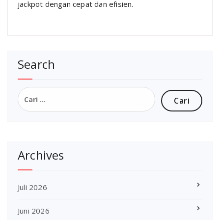
jackpot dengan cepat dan efisien.
Search
Cari
untuk:
Archives
Juli 2026
Juni 2026