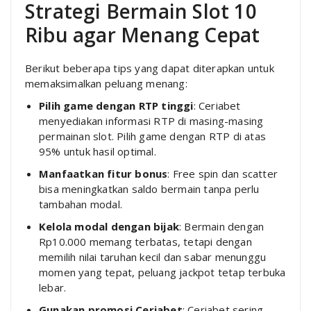
Strategi Bermain Slot 10
Ribu agar Menang Cepat
Berikut beberapa tips yang dapat diterapkan untuk
memaksimalkan peluang menang:
Pilih game dengan RTP tinggi
: Ceriabet
menyediakan informasi RTP di masing-masing
permainan slot. Pilih game dengan RTP di atas
95% untuk hasil optimal.
Manfaatkan fitur bonus
: Free spin dan scatter
bisa meningkatkan saldo bermain tanpa perlu
tambahan modal.
Kelola modal dengan bijak
: Bermain dengan
Rp10.000 memang terbatas, tetapi dengan
memilih nilai taruhan kecil dan sabar menunggu
momen yang tepat, peluang jackpot tetap terbuka
lebar.
Gunakan promosi Ceriabet
: Ceriabet sering