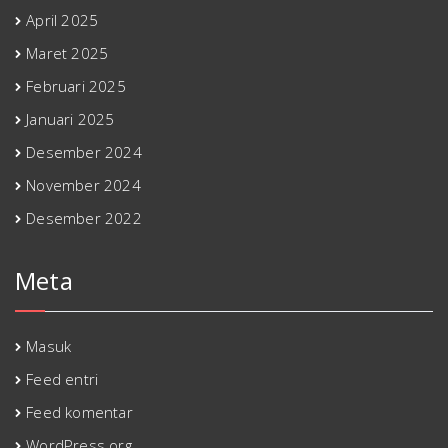
April 2025
Maret 2025
Februari 2025
Januari 2025
Desember 2024
November 2024
Desember 2022
Meta
Masuk
Feed entri
Feed komentar
WordPress.org