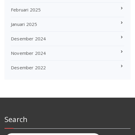
Februari 2025
Januari 2025
Desember 2024
November 2024
Desember 2022
Search