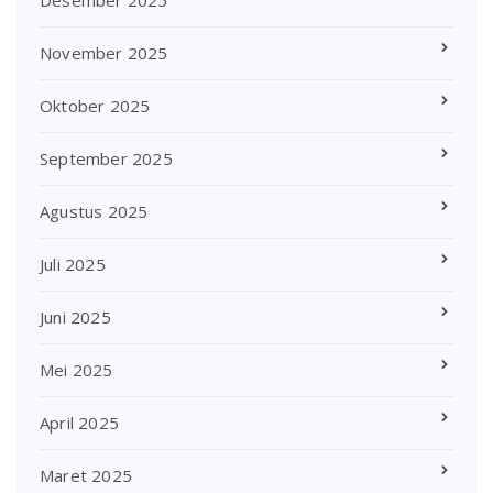
Desember 2025
November 2025
Oktober 2025
September 2025
Agustus 2025
Juli 2025
Juni 2025
Mei 2025
April 2025
Maret 2025