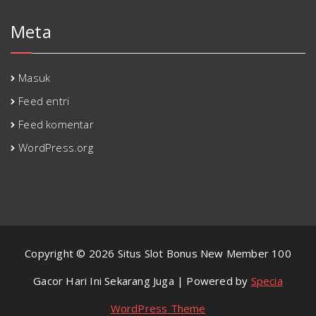
Meta
Masuk
Feed entri
Feed komentar
WordPress.org
Copyright © 2026 Situs Slot Bonus New Member 100
Gacor Hari Ini Sekarang Juga | Powered by
Specia
WordPress Theme