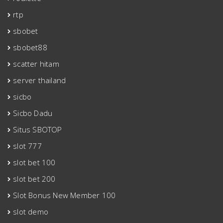
rtp
sbobet
sbobet88
scatter hitam
server thailand
sicbo
Sicbo Dadu
Situs SBOTOP
slot 777
slot bet 100
slot bet 200
Slot Bonus New Member 100
slot demo