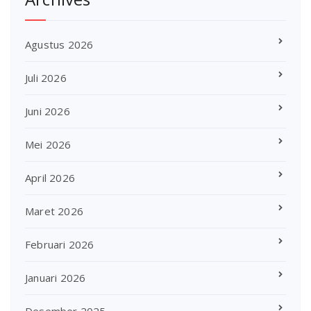
Agustus 2026
Juli 2026
Juni 2026
Mei 2026
April 2026
Maret 2026
Februari 2026
Januari 2026