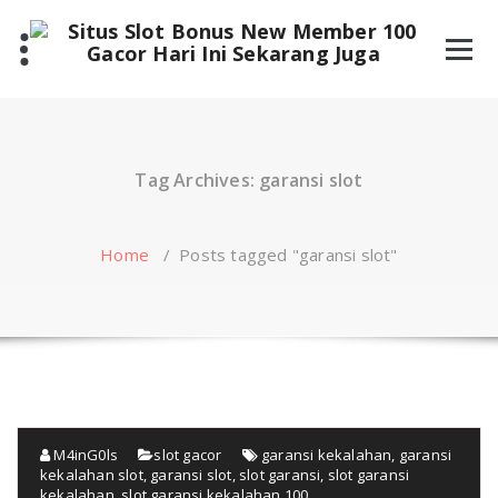
Skip
to
content
Tag Archives: garansi slot
Home
/
Posts tagged "garansi slot"
M4inG0ls
slot gacor
garansi kekalahan
,
garansi
kekalahan slot
,
garansi slot
,
slot garansi
,
slot garansi
kekalahan
,
slot garansi kekalahan 100