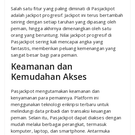
Salah satu fitur yang paling diminati di Pasjackpot
adalah jackpot progresif. Jackpot ini terus bertambah
seiring dengan setiap taruhan yang dipasang oleh
pemain, hingga akhirnya dimenangkan oleh satu
orang yang beruntung. Nilai jackpot progresif di
Pasjackpot sering kali mencapai angka yang
fantastis, memberikan peluang kemenangan yang
sangat besar bagi para pemain.
Keamanan dan
Kemudahan Akses
Pasjackpot mengutamakan keamanan dan
kenyamanan para pemainnya. Platform ini
menggunakan teknologi enkripsi terbaru untuk
melindungi data pribadi dan transaksi keuangan
pemain. Selain itu, Pasjackpot dapat diakses dengan
mudah melalui berbagai perangkat, termasuk
komputer, laptop, dan smartphone. Antarmuka