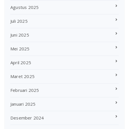
Agustus 2025
Juli 2025
Juni 2025
Mei 2025
April 2025
Maret 2025
Februari 2025
Januari 2025
Desember 2024