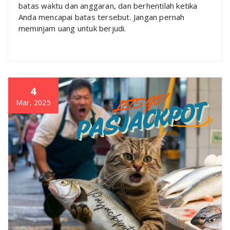
batas waktu dan anggaran, dan berhentilah ketika
Anda mencapai batas tersebut. Jangan pernah
meminjam uang untuk berjudi.
4
Mar, 2025