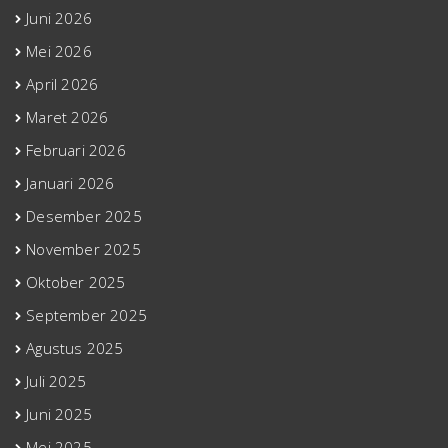
Juni 2026
Mei 2026
April 2026
Maret 2026
Februari 2026
Januari 2026
Desember 2025
November 2025
Oktober 2025
September 2025
Agustus 2025
Juli 2025
Juni 2025
Mei 2025