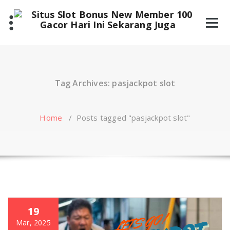
Skip
to
content
Tag Archives: pasjackpot slot
Home
/
Posts tagged "pasjackpot slot"
19
Mar, 2025