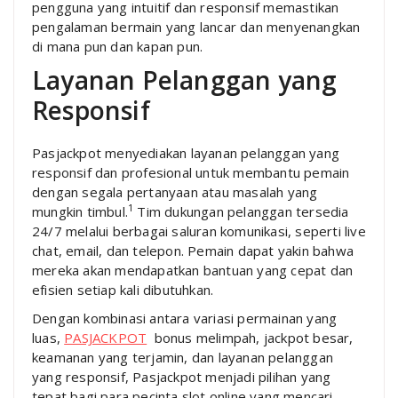
pengguna yang intuitif dan responsif memastikan
pengalaman bermain yang lancar dan menyenangkan
di mana pun dan kapan pun.
Layanan Pelanggan yang
Responsif
Pasjackpot
menyediakan layanan pelanggan yang
responsif dan profesional untuk membantu pemain
dengan segala pertanyaan atau masalah yang
1
mungkin timbul.
Tim dukungan pelanggan tersedia
24/7 melalui berbagai saluran komunikasi, seperti live
chat, email, dan telepon. Pemain dapat yakin bahwa
mereka akan mendapatkan bantuan yang cepat dan
efisien setiap kali dibutuhkan.
Dengan kombinasi antara variasi permainan yang
luas,
PASJACKPOT
bonus melimpah, jackpot besar,
keamanan yang terjamin, dan layanan pelanggan
yang responsif, Pasjackpot menjadi pilihan yang
tepat bagi para pecinta slot online yang mencari