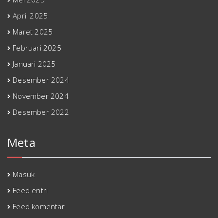
April 2025
Maret 2025
Februari 2025
Januari 2025
Desember 2024
November 2024
Desember 2022
Meta
Masuk
Feed entri
Feed komentar