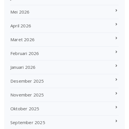
Mei 2026
April 2026
Maret 2026
Februari 2026
Januari 2026
Desember 2025
November 2025
Oktober 2025
September 2025