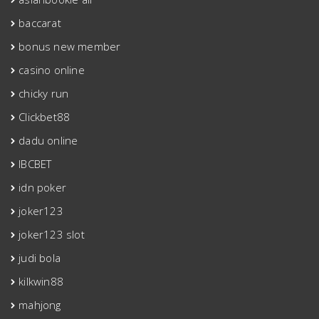
baccarat
bonus new member
casino online
chicky run
Clickbet88
dadu online
IBCBET
idn poker
joker123
joker123 slot
judi bola
kilkwin88
mahjong