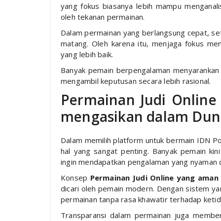
yang fokus biasanya lebih mampu menganalis
oleh tekanan permainan.
Dalam permainan yang berlangsung cepat, set
matang. Oleh karena itu, menjaga fokus men
yang lebih baik.
Banyak pemain berpengalaman menyarankan u
mengambil keputusan secara lebih rasional.
Permainan Judi Online
mengasikan dalam Dun
Dalam memilih platform untuk bermain IDN Po
hal yang sangat penting. Banyak pemain kini
ingin mendapatkan pengalaman yang nyaman d
Konsep
Permainan Judi Online yang aman
dicari oleh pemain modern. Dengan sistem ya
permainan tanpa rasa khawatir terhadap keti
Transparansi dalam permainan juga memberi