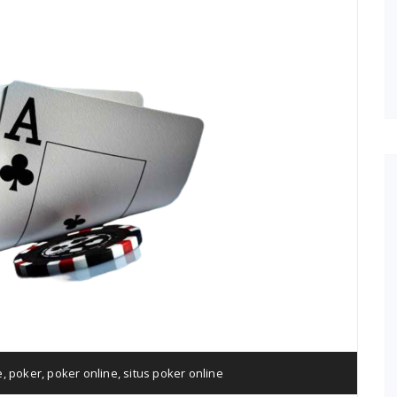
e
,
poker
,
poker online
,
situs poker online