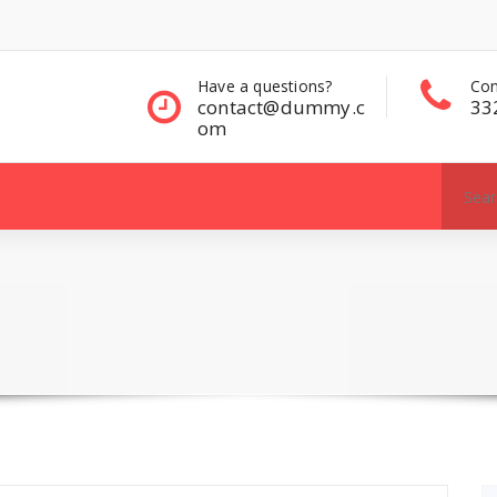
questions?
Contact Sales
Con
ct@dummy.c
332 00 322
33
Search
for: