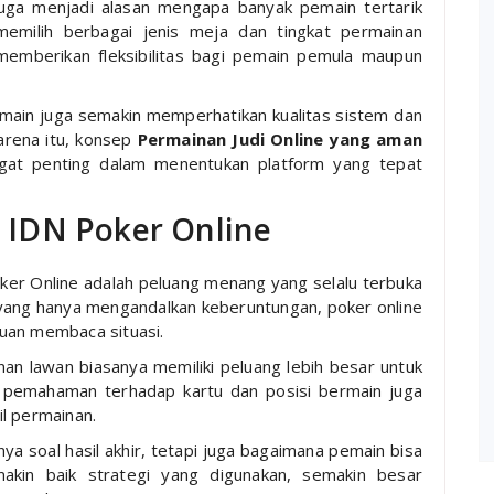
 juga menjadi alasan mengapa banyak pemain tertarik
emilih berbagai jenis meja dan tingkat permainan
emberikan fleksibilitas bagi pemain pemula maupun
ain juga semakin memperhatikan kualitas sistem dan
arena itu, konsep
Permainan Judi Online yang aman
gat penting dalam menentukan platform yang tepat
IDN Poker Online
Poker Online adalah peluang menang yang selalu terbuka
yang hanya mengandalkan keberuntungan, poker online
uan membaca situasi.
 lawan biasanya memiliki peluang lebih besar untuk
, pemahaman terhadap kartu dan posisi bermain juga
l permainan.
a soal hasil akhir, tetapi juga bagaimana pemain bisa
akin baik strategi yang digunakan, semakin besar