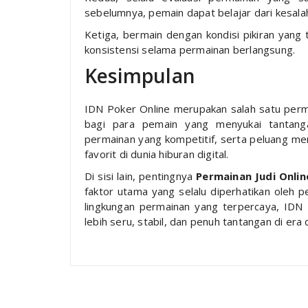
sebelumnya, pemain dapat belajar dari kesala
Ketiga, bermain dengan kondisi pikiran yang
konsistensi selama permainan berlangsung.
Kesimpulan
IDN Poker Online merupakan salah satu perm
bagi para pemain yang menyukai tantanga
permainan yang kompetitif, serta peluang men
favorit di dunia hiburan digital.
Di sisi lain, pentingnya
Permainan Judi Onli
faktor utama yang selalu diperhatikan oleh 
lingkungan permainan yang terpercaya, ID
lebih seru, stabil, dan penuh tantangan di era di