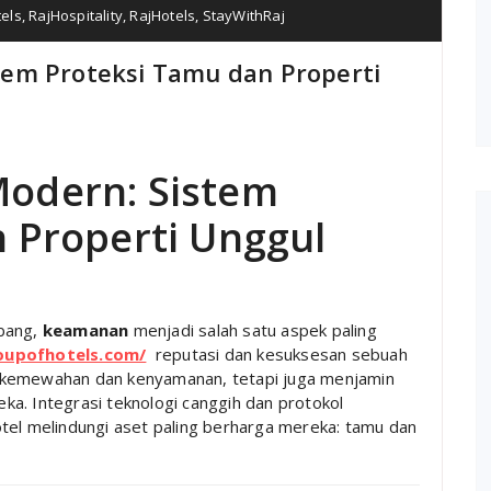
els
,
RajHospitality
,
RajHotels
,
StayWithRaj
em Proteksi Tamu dan Properti
odern: Sistem
 Properti Unggul
mbang,
keamanan
menjadi salah satu aspek paling
oupofhotels.com/
reputasi dan kesuksesan sebuah
 kemewahan dan kenyamanan, tetapi juga menjamin
ka. Integrasi teknologi canggih dan protokol
tel melindungi aset paling berharga mereka: tamu dan