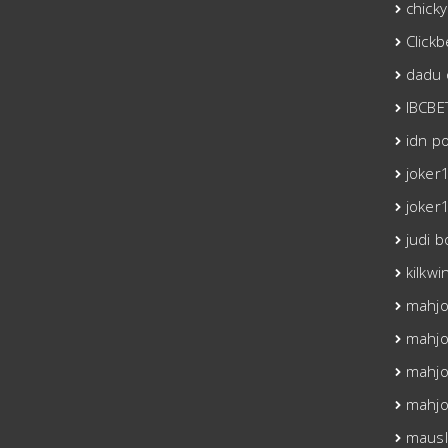
chicky
Click
dadu 
IBCBE
idn p
joker
joker
judi b
kilkwi
mahj
mahjo
mahjo
mahjo
mausl