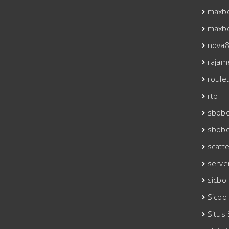
maxb
maxbe
nova
rajam
roule
rtp
sbobe
sbob
scatt
serve
sicbo
Sicbo
Situs