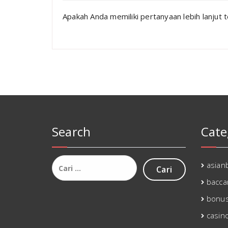
Apakah Anda memiliki pertanyaan lebih lanjut
Search
Cate
Cari
asianb
untuk:
bacca
bonu
casin