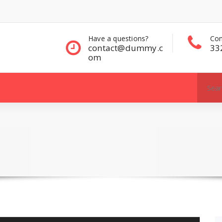
questions?
Contact Sales
Con
act@dummy.c
332 00 322
33
Search
for: