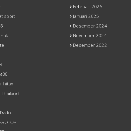
et
Februari 2025
t sport
Januari 2025
88
Desember 2024
erak
November 2024
tte
Desember 2022
t
et88
er hitam
r thailand
 Dadu
 SBOTOP