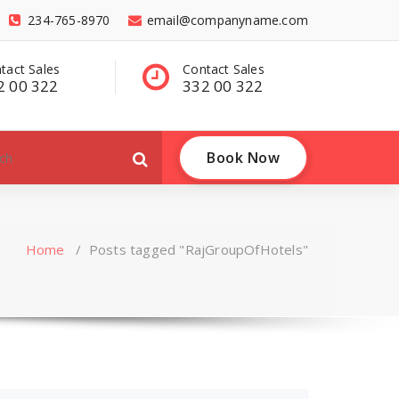
234-765-8970
email@companyname.com
tact Sales
Have a questions?
C
2 00 322
contact@dummy
3
.com
Book Now
Home
/
Posts tagged "RajGroupOfHotels"