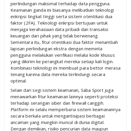
perlindungan maksimal terhadap data pengguna.
Keamanan ganda ini biasanya melibatkan teknologi
enkripsi tingkat tinggi serta sistem otentikasi dua
faktor (2FA). Teknologi enkripsi bertujuan untuk
menjaga kerahasiaan data pribadi dan transaksi
keuangan dari pihak yang tidak berwenang.
Sementara itu, fitur otentikasi dua faktor menambah
lapisan perlindungan ekstra dengan meminta
pengguna melakukan verifikasi melalui kode khusus
yang dikirim ke perangkat mereka setiap kali login.
Kombinasi teknologi ini membuat para bettor merasa
tenang karena data mereka terlindungi secara
optimal.
Selain dari segi sistem keamanan, Saba Sport juga
menawarkan fitur keamanan lainnya seperti proteksi
terhadap serangan siber dan firewall canggih.
Platform ini selalu memperbarui sistem keamanannya
secara berkala untuk mengantisipasi berbagai
ancaman yang mungkin muncul di dunia digital.
Dengan demikian, risiko pencurian data maupun