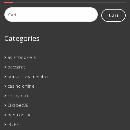
Cari
untuk:
Categories
asianbookie all
baccarat
bonus new member
casino online
chicky run
Clickbet88
dadu online
IBCBET