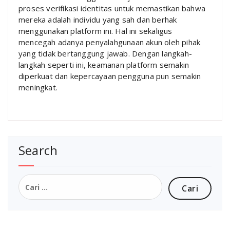
proses verifikasi identitas untuk memastikan bahwa
mereka adalah individu yang sah dan berhak
menggunakan platform ini. Hal ini sekaligus
mencegah adanya penyalahgunaan akun oleh pihak
yang tidak bertanggung jawab. Dengan langkah-
langkah seperti ini, keamanan platform semakin
diperkuat dan kepercayaan pengguna pun semakin
meningkat.
Search
Cari
untuk: