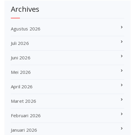
Archives
Agustus 2026
Juli 2026
Juni 2026
Mei 2026
April 2026
Maret 2026
Februari 2026
Januari 2026