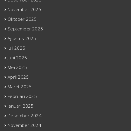
November 2025
Oktober 2025
September 2025
Agustus 2025
Juli 2025
Juni 2025
Mei 2025
April 2025
Maret 2025
Februari 2025
Januari 2025
Desember 2024
November 2024