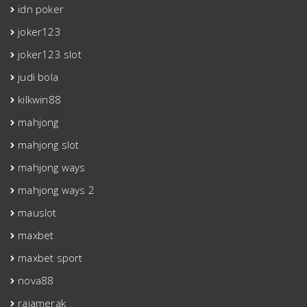
idn poker
joker123
joker123 slot
judi bola
kilkwin88
mahjong
mahjong slot
mahjong ways
mahjong ways 2
mauslot
maxbet
maxbet sport
nova88
rajamerak