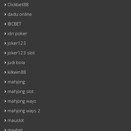
Clickbet88
dadu online
IBCBET
idn poker
joker123
joker123 slot
judi bola
kilkwin88
mahjong
mahjong slot
mahjong ways
mahjong ways 2
mauslot
maxbet