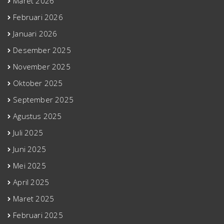
Maret 2026
Februari 2026
Januari 2026
Desember 2025
November 2025
Oktober 2025
September 2025
Agustus 2025
Juli 2025
Juni 2025
Mei 2025
April 2025
Maret 2025
Februari 2025