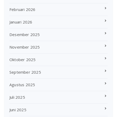
Februari 2026
Januari 2026
Desember 2025
November 2025
Oktober 2025
September 2025
Agustus 2025
Juli 2025
Juni 2025