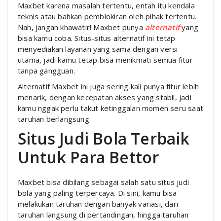
Maxbet karena masalah tertentu, entah itu kendala
teknis atau bahkan pemblokiran oleh pihak tertentu.
Nah, jangan khawatir! Maxbet punya
alternatif
yang
bisa kamu coba. Situs-situs alternatif ini tetap
menyediakan layanan yang sama dengan versi
utama, jadi kamu tetap bisa menikmati semua fitur
tanpa gangguan.
Alternatif Maxbet ini juga sering kali punya fitur lebih
menarik, dengan kecepatan akses yang stabil, jadi
kamu nggak perlu takut ketinggalan momen seru saat
taruhan berlangsung.
Situs Judi Bola Terbaik
Untuk Para Bettor
Maxbet bisa dibilang sebagai salah satu situs judi
bola yang paling terpercaya. Di sini, kamu bisa
melakukan taruhan dengan banyak variasi, dari
taruhan langsung di pertandingan, hingga taruhan