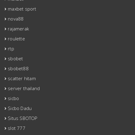
maxbet sport
nova88
rajamerak
roulette
rtp
sbobet
sbobet88
scatter hitam
server thailand
sicbo
Sicbo Dadu
Situs SBOTOP
slot 777