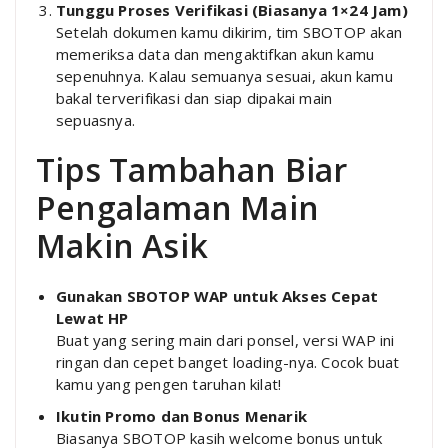
Tunggu Proses Verifikasi (Biasanya 1×24 Jam)
Setelah dokumen kamu dikirim, tim SBOTOP akan
memeriksa data dan mengaktifkan akun kamu
sepenuhnya. Kalau semuanya sesuai, akun kamu
bakal terverifikasi dan siap dipakai main
sepuasnya.
Tips Tambahan Biar
Pengalaman Main
Makin Asik
Gunakan SBOTOP WAP untuk Akses Cepat
Lewat HP
Buat yang sering main dari ponsel, versi WAP ini
ringan dan cepet banget loading-nya. Cocok buat
kamu yang pengen taruhan kilat!
Ikutin Promo dan Bonus Menarik
Biasanya SBOTOP kasih welcome bonus untuk