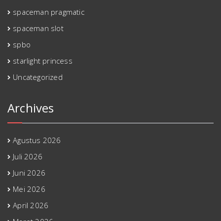
spaceman pragmatic
spaceman slot
spbo
starlight princess
Uncategorized
Archives
Agustus 2026
Juli 2026
Juni 2026
Mei 2026
April 2026