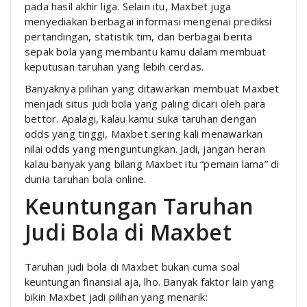
pada hasil akhir liga. Selain itu, Maxbet juga
menyediakan berbagai informasi mengenai prediksi
pertandingan, statistik tim, dan berbagai berita
sepak bola yang membantu kamu dalam membuat
keputusan taruhan yang lebih cerdas.
Banyaknya pilihan yang ditawarkan membuat Maxbet
menjadi situs judi bola yang paling dicari oleh para
bettor. Apalagi, kalau kamu suka taruhan dengan
odds yang tinggi, Maxbet sering kali menawarkan
nilai odds yang menguntungkan. Jadi, jangan heran
kalau banyak yang bilang Maxbet itu “pemain lama” di
dunia taruhan bola online.
Keuntungan Taruhan
Judi Bola di Maxbet
Taruhan judi bola di Maxbet bukan cuma soal
keuntungan finansial aja, lho. Banyak faktor lain yang
bikin Maxbet jadi pilihan yang menarik: