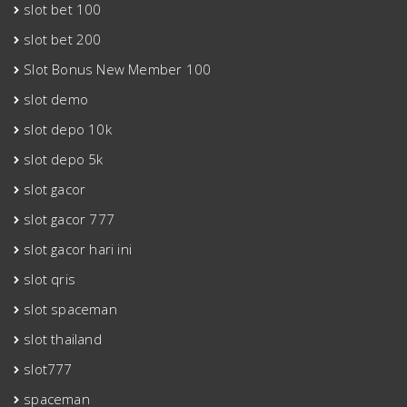
slot bet 100
slot bet 200
Slot Bonus New Member 100
slot demo
slot depo 10k
slot depo 5k
slot gacor
slot gacor 777
slot gacor hari ini
slot qris
slot spaceman
slot thailand
slot777
spaceman