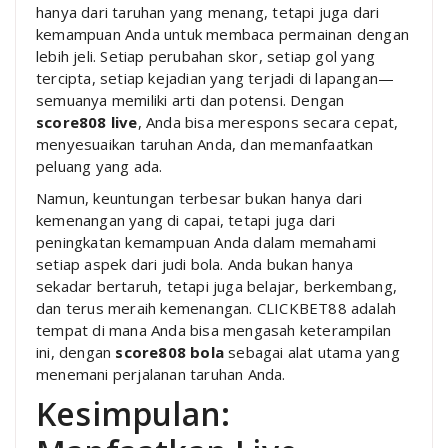
hanya dari taruhan yang menang, tetapi juga dari
kemampuan Anda untuk membaca permainan dengan
lebih jeli. Setiap perubahan skor, setiap gol yang
tercipta, setiap kejadian yang terjadi di lapangan—
semuanya memiliki arti dan potensi. Dengan
score808 live
, Anda bisa merespons secara cepat,
menyesuaikan taruhan Anda, dan memanfaatkan
peluang yang ada.
Namun, keuntungan terbesar bukan hanya dari
kemenangan yang di capai, tetapi juga dari
peningkatan kemampuan Anda dalam memahami
setiap aspek dari judi bola. Anda bukan hanya
sekadar bertaruh, tetapi juga belajar, berkembang,
dan terus meraih kemenangan. CLICKBET88 adalah
tempat di mana Anda bisa mengasah keterampilan
ini, dengan
score808 bola
sebagai alat utama yang
menemani perjalanan taruhan Anda.
Kesimpulan: