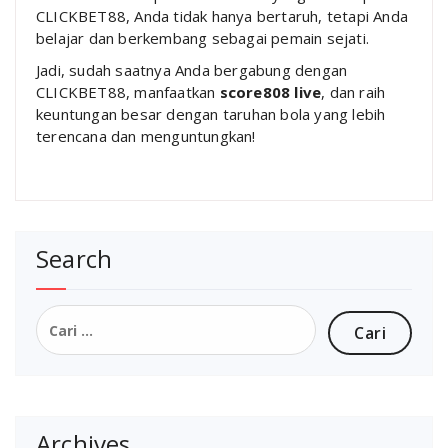
CLICKBET88, Anda tidak hanya bertaruh, tetapi Anda
belajar dan berkembang sebagai pemain sejati.
Jadi, sudah saatnya Anda bergabung dengan
CLICKBET88, manfaatkan
score808 live
, dan raih
keuntungan besar dengan taruhan bola yang lebih
terencana dan menguntungkan!
Search
Cari
untuk:
Archives