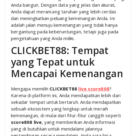
Anda bangun. Dengan data yang jelas dan akurat,
Anda dapat merancang taruhan yang lebih cerdas
dan meningkatkan peluang kemenangan Anda. Ini
adalah jalan menuju kemenangan yang tidak hanya
bergantung pada keberuntungan, tetapi juga pada
pengetahuan yang Anda miliki.
CLICKBET88: Tempat
yang Tepat untuk
Mencapai Kemenangan
Mengapa memilih
CLICKBET88
live score808
?
Karena di platform ini, Anda mendapatkan lebih dari
sekadar tempat untuk bertaruh. Anda mendapatkan
sebuah ekosistem yang lengkap untuk meraih
kemenangan, di mulai dari fitur-fitur canggih seperti
score808 live
, yang memberikan Anda informasi
yang di butuhkan untuk mendalami jalannya
pertandingan secara mendalam. Anda juga bisa