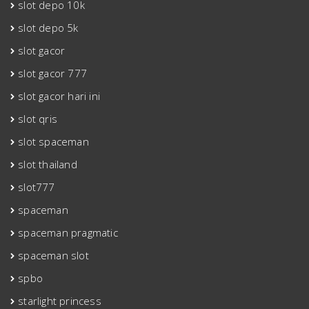
slot depo 10k
slot depo 5k
slot gacor
slot gacor 777
slot gacor hari ini
slot qris
slot spaceman
slot thailand
slot777
spaceman
spaceman pragmatic
spaceman slot
spbo
starlight princess