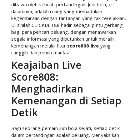
dibawa oleh sebuah pertandingan. Judi bola, di
dalamnya, adalah ruang yang memadukan
kegembiraan dengan tantangan yang tak terelakkan.
Di sinilah CLICKBET88 hadir sebagai pintu gerbang
bagi para pencari peluang, dengan menawarkan
segala informasi yang dibutuhkan untuk meraih
kemenangan melalui fitur
score808 live
yang
canggih dan penuh manfaat.
Keajaiban Live
Score808:
Menghadirkan
Kemenangan di Setiap
Detik
Bagi seorang pemain judi bola sejati, setiap detik
dalam pertandingan adalah peluang. Menyaksikan