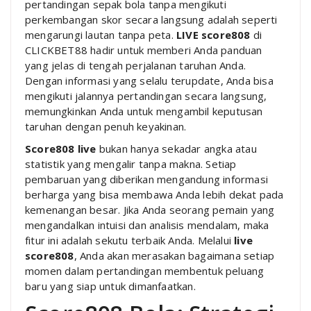
pertandingan sepak bola tanpa mengikuti
perkembangan skor secara langsung adalah seperti
mengarungi lautan tanpa peta.
LIVE score808
di
CLICKBET88 hadir untuk memberi Anda panduan
yang jelas di tengah perjalanan taruhan Anda.
Dengan informasi yang selalu terupdate, Anda bisa
mengikuti jalannya pertandingan secara langsung,
memungkinkan Anda untuk mengambil keputusan
taruhan dengan penuh keyakinan.
Score808 live
bukan hanya sekadar angka atau
statistik yang mengalir tanpa makna. Setiap
pembaruan yang diberikan mengandung informasi
berharga yang bisa membawa Anda lebih dekat pada
kemenangan besar. Jika Anda seorang pemain yang
mengandalkan intuisi dan analisis mendalam, maka
fitur ini adalah sekutu terbaik Anda. Melalui
live
score808
, Anda akan merasakan bagaimana setiap
momen dalam pertandingan membentuk peluang
baru yang siap untuk dimanfaatkan.