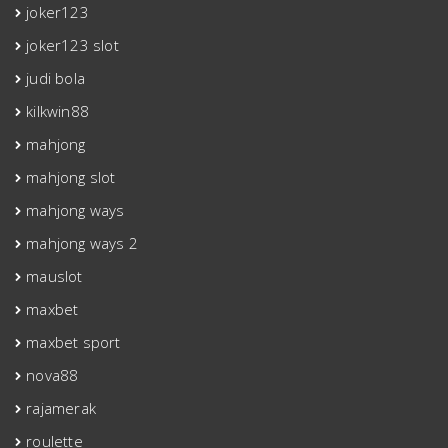
joker123
joker123 slot
judi bola
kilkwin88
mahjong
mahjong slot
mahjong ways
mahjong ways 2
mauslot
maxbet
maxbet sport
nova88
rajamerak
roulette