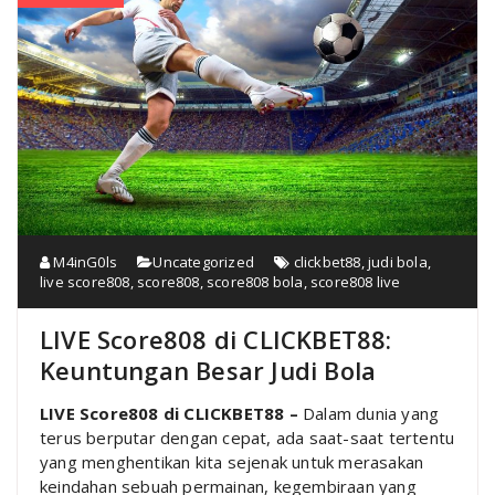
M4inG0ls
Uncategorized
clickbet88
,
judi bola
,
live score808
,
score808
,
score808 bola
,
score808 live
LIVE Score808 di CLICKBET88:
Keuntungan Besar Judi Bola
LIVE Score808 di CLICKBET88 –
Dalam dunia yang
terus berputar dengan cepat, ada saat-saat tertentu
yang menghentikan kita sejenak untuk merasakan
keindahan sebuah permainan, kegembiraan yang