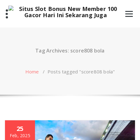
Skip
to
content
Tag Archives: score808 bola
Home
/
Posts tagged "score808 bola"
25
Feb, 2025