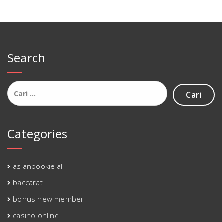
Search
Cari
untuk:
Categories
asianbookie all
baccarat
bonus new member
casino online