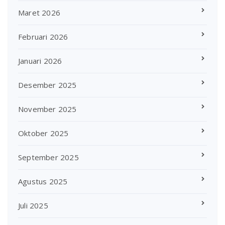
Maret 2026
Februari 2026
Januari 2026
Desember 2025
November 2025
Oktober 2025
September 2025
Agustus 2025
Juli 2025