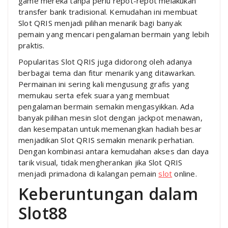
game mereka tanpa perlu repot-repot melakukan
transfer bank tradisional. Kemudahan ini membuat
Slot QRIS menjadi pilihan menarik bagi banyak
pemain yang mencari pengalaman bermain yang lebih
praktis.
Popularitas Slot QRIS juga didorong oleh adanya
berbagai tema dan fitur menarik yang ditawarkan.
Permainan ini sering kali mengusung grafis yang
memukau serta efek suara yang membuat
pengalaman bermain semakin mengasyikkan. Ada
banyak pilihan mesin slot dengan jackpot menawan,
dan kesempatan untuk memenangkan hadiah besar
menjadikan Slot QRIS semakin menarik perhatian.
Dengan kombinasi antara kemudahan akses dan daya
tarik visual, tidak mengherankan jika Slot QRIS
menjadi primadona di kalangan pemain
slot
online.
Keberuntungan dalam
Slot88