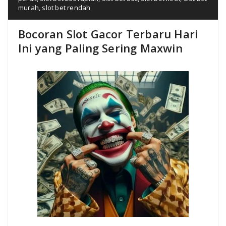
murah
,
slot bet rendah
Bocoran Slot Gacor Terbaru Hari
Ini yang Paling Sering Maxwin