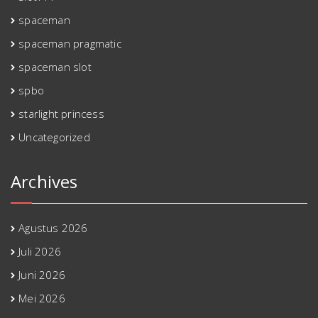
spaceman
spaceman pragmatic
spaceman slot
spbo
starlight princess
Uncategorized
Archives
Agustus 2026
Juli 2026
Juni 2026
Mei 2026