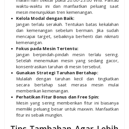
malam hari sekitar pukul 20.00-23.00 WIB. Pantau
waktu-waktu ini dan manfaatkan peluang saat
mesin menunjukkan tren kemenangan.
Kelola Modal dengan Baik:
Jangan terlalu serakah. Tentukan batas kekalahan
dan kemenangan sebelum bermain. Jika sudah
mencapai target, sebaiknya berhenti dan nikmati
kemenangan.
Fokus pada Mesin Tertentu:
Jangan berpindah-pindah mesin terlalu sering.
Setelah menemukan mesin yang sedang gacor,
konsentrasikan taruhan di mesin tersebut.
Gunakan Strategi Taruhan Bertahap:
Mulailah dengan taruhan kecil dan tingkatkan
secara bertahap saat merasa mesin mulai
memberikan kemenangan.
Perhatikan Fitur Bonus dan Free Spin:
Mesin yang sering memberikan fitur ini biasanya
memiliki peluang besar untuk maxwin. Manfaatkan
fitur ini sebaik mungkin.
Tips Tambahan Agar Lebih