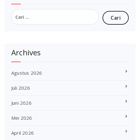
Cari
untuk:
Archives
Agustus 2026
Juli 2026
Juni 2026
Mei 2026
April 2026