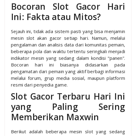
Bocoran Slot Gacor Hari
Ini: Fakta atau Mitos?
Sejauh ini, tidak ada sistem pasti yang bisa menjamin
mesin slot akan gacor setiap hari. Namun, melalui
pengalaman dan analisis data dari komunitas pemain,
beberapa pola dan waktu tertentu seringkali menjadi
indikator mesin yang sedang dalam kondisi “panen”.
Bocoran hari ini biasanya didasarkan pada
pengamatan dari pemain yang aktif berbagi informasi
melalui forum, grup media sosial, maupun platform
resmi dari penyedia game.
Slot Gacor Terbaru Hari Ini
yang Paling Sering
Memberikan Maxwin
Berikut adalah beberapa mesin slot yang sedang