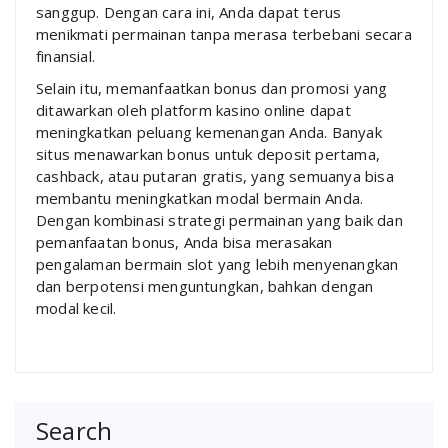
sanggup. Dengan cara ini, Anda dapat terus
menikmati permainan tanpa merasa terbebani secara
finansial.
Selain itu, memanfaatkan bonus dan promosi yang
ditawarkan oleh platform kasino online dapat
meningkatkan peluang kemenangan Anda. Banyak
situs menawarkan bonus untuk deposit pertama,
cashback, atau putaran gratis, yang semuanya bisa
membantu meningkatkan modal bermain Anda.
Dengan kombinasi strategi permainan yang baik dan
pemanfaatan bonus, Anda bisa merasakan
pengalaman bermain slot yang lebih menyenangkan
dan berpotensi menguntungkan, bahkan dengan
modal kecil.
Search