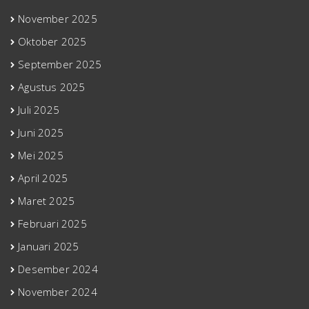
November 2025
Oktober 2025
September 2025
Agustus 2025
Juli 2025
Juni 2025
Mei 2025
April 2025
Maret 2025
Februari 2025
Januari 2025
Desember 2024
November 2024