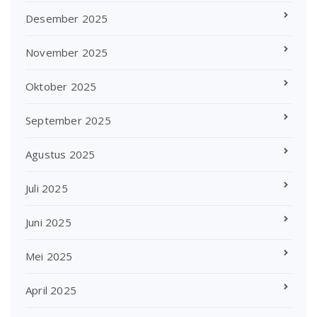
Desember 2025
November 2025
Oktober 2025
September 2025
Agustus 2025
Juli 2025
Juni 2025
Mei 2025
April 2025