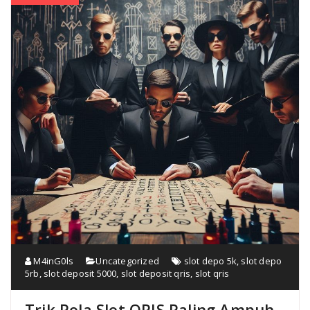
M4inG0ls
Uncategorized
slot depo 5k
,
slot depo
5rb
,
slot deposit 5000
,
slot deposit qris
,
slot qris
Trik Pola Slot QRIS Paling Ampuh