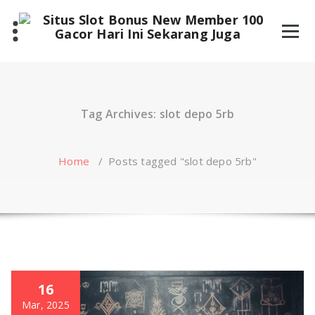
Skip
to
content
Tag Archives: slot depo 5rb
Home
/
Posts tagged "slot depo 5rb"
16
Mar, 2025