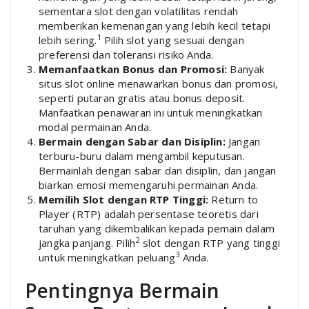
sementara slot dengan volatilitas rendah
memberikan kemenangan yang lebih kecil tetapi
1
lebih sering.
Pilih slot yang sesuai dengan
preferensi dan toleransi risiko Anda.
Memanfaatkan Bonus dan Promosi:
Banyak
situs slot online menawarkan bonus dan promosi,
seperti putaran gratis atau bonus deposit.
Manfaatkan penawaran ini untuk meningkatkan
modal permainan Anda.
Bermain dengan Sabar dan Disiplin:
Jangan
terburu-buru dalam mengambil keputusan.
Bermainlah dengan sabar dan disiplin, dan jangan
biarkan emosi memengaruhi permainan Anda.
Memilih Slot dengan RTP Tinggi:
Return to
Player (RTP) adalah persentase teoretis dari
taruhan yang dikembalikan kepada pemain dalam
2
jangka panjang. Pilih
slot dengan RTP yang tinggi
3
untuk meningkatkan peluang
Anda.
Pentingnya Bermain