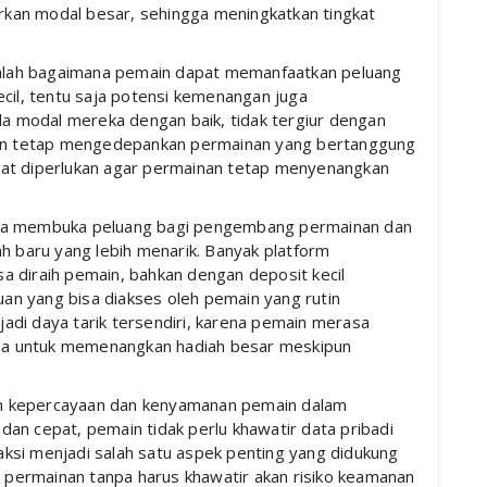
kan modal besar, sehingga meningkatkan tingkat
adalah bagaimana pemain dapat memanfaatkan peluang
ecil, tentu saja potensi kemenangan juga
 modal mereka dengan baik, tidak tergiur dengan
amun tetap mengedepankan permainan yang bertanggung
gat diperlukan agar permainan tetap menyenangkan
K juga membuka peluang bagi pengembang permainan dan
ah baru yang lebih menarik. Banyak platform
 diraih pemain, bahkan dengan deposit kecil
guan yang bisa diakses oleh pemain yang rutin
njadi daya tarik tersendiri, karena pemain merasa
a untuk memenangkan hadiah besar meskipun
tkan kepercayaan dan kenyamanan pemain dalam
an cepat, pemain tidak perlu khawatir data pribadi
ksi menjadi salah satu aspek penting yang didukung
a permainan tanpa harus khawatir akan risiko keamanan