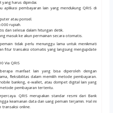
 yang harus dipindai.
atau aplikasi pembayaran lain yang mendukung QRIS di
puter atau ponsel.
.000 rupiah.
tis dan selesai dalam hitungan detik.
gsung masuk ke akun permainan secara otomatis.
 pemain tidak perlu menunggu lama untuk menikmati
an fitur transaksi otomatis yang langsung mengupdate
00 Via QRIS
berapa manfaat lain yang bisa diperoleh dengan
ama, fleksibilitas dalam memilih metode pembayaran.
bile banking, e-wallet, atau dompet digital lain yang
 metode pembayaran tertentu.
rpercaya. QRIS merupakan standar resmi dari Bank
hingga keamanan data dan uang pemain terjamin. Hal ini
transaksi online.