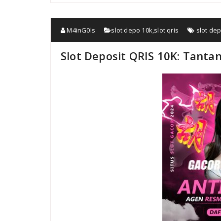
M4inG0ls
slot depo 10k
,
slot qris
slot de
Slot Deposit QRIS 10K: Tanta