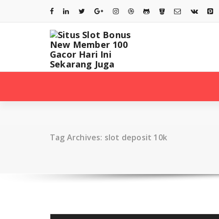
Skip
to
content
Sales
Contact Sales
Have a 
322
332 00 322
conta
om
Tag Archives: slot deposit 10k