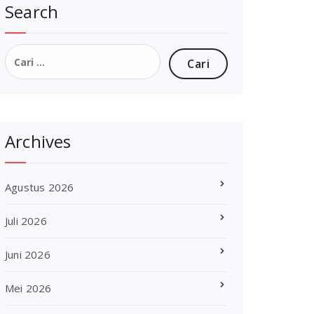
Search
Cari
untuk:
Archives
Agustus 2026
Juli 2026
Juni 2026
Mei 2026