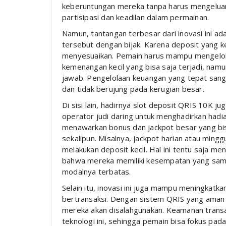
keberuntungan mereka tanpa harus mengeluar
partisipasi dan keadilan dalam permainan.
Namun, tantangan terbesar dari inovasi ini 
tersebut dengan bijak. Karena deposit yang k
menyesuaikan. Pemain harus mampu mengelola
kemenangan kecil yang bisa saja terjadi, n
jawab. Pengelolaan keuangan yang tepat san
dan tidak berujung pada kerugian besar.
Di sisi lain, hadirnya slot deposit QRIS 10
operator judi daring untuk menghadirkan hadi
menawarkan bonus dan jackpot besar yang bisa
sekalipun. Misalnya, jackpot harian atau ming
melakukan deposit kecil. Hal ini tentu saja me
bahwa mereka memiliki kesempatan yang sam
modalnya terbatas.
Selain itu, inovasi ini juga mampu meningka
bertransaksi. Dengan sistem QRIS yang aman d
mereka akan disalahgunakan. Keamanan transa
teknologi ini, sehingga pemain bisa fokus pad