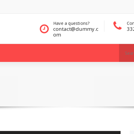
questions?
Contact Sales
Con
ct@dummy.c
332 00 322
33
Search
for: