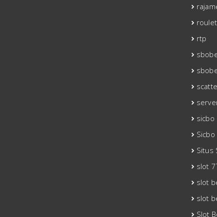
rajam
roule
rtp
sbobe
sbob
scatt
serve
sicbo
Sicbo
Situs
slot 
slot 
slot 
Slot 