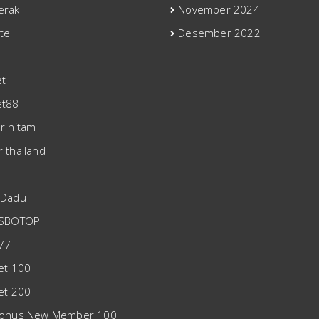
erak
November 2024
tte
Desember 2022
t
et88
er hitam
r thailand
 Dadu
 SBOTOP
777
bet 100
bet 200
Bonus New Member 100