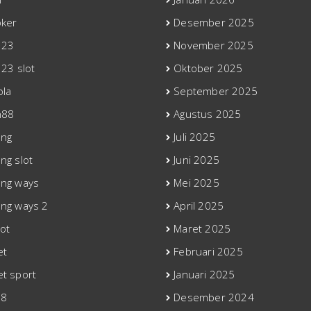
oker
Desember 2025
123
November 2025
123 slot
Oktober 2025
ola
September 2025
n88
Agustus 2025
ong
Juli 2025
ng slot
Juni 2025
ng ways
Mei 2025
ng ways 2
April 2025
ot
Maret 2025
et
Februari 2025
t sport
Januari 2025
88
Desember 2024