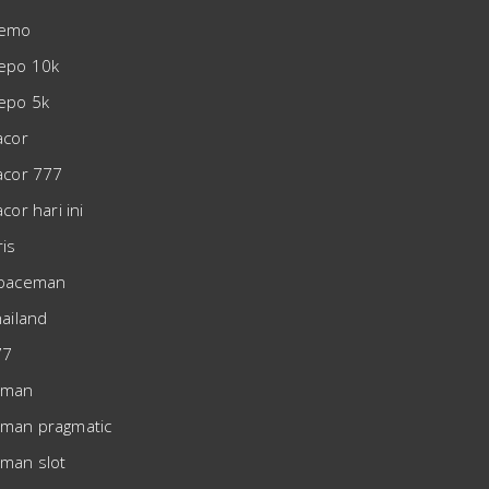
demo
depo 10k
depo 5k
acor
gacor 777
acor hari ini
ris
spaceman
hailand
77
eman
man pragmatic
man slot