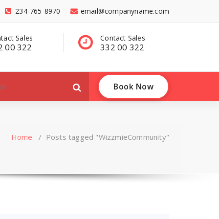
234-765-8970
email@companyname.com
Contact Sales
Have a questions?
332 00 322
contact@dummy
.com
Book Now
Home
/
Posts tagged "WizzmieCommunity"