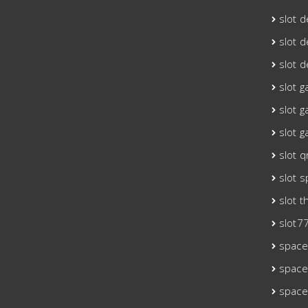
slot 
slot 
slot 
slot g
slot 
slot g
slot q
slot 
slot t
slot7
spac
space
space