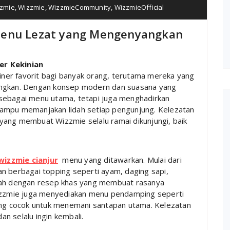
zmie
,
Wizzmie
,
WizzmieCommunity
,
WizzmieOfficial
Menu Lezat yang Mengenyangkan
er Kekinian
liner favorit bagi banyak orang, terutama mereka yang
angkan. Dengan konsep modern dan suasana yang
sebagai menu utama, tetapi juga menghadirkan
mampu memanjakan lidah setiap pengunjung. Kelezatan
yang membuat Wizzmie selalu ramai dikunjungi, baik
wizzmie cianjur
menu yang ditawarkan. Mulai dari
n berbagai topping seperti ayam, daging sapi,
olah dengan resep khas yang membuat rasanya
Wizzmie juga menyediakan menu pendamping seperti
yang cocok untuk menemani santapan utama. Kelezatan
n selalu ingin kembali.