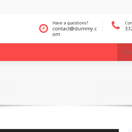
Have a questions?
Contact Sales
contact@dummy.c
332 00 322
om
Search
for: