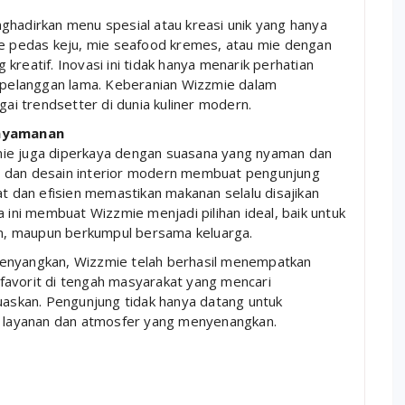
ghadirkan menu spesial atau kreasi unik yang hanya
ie pedas keju, mie seafood kremes, atau mie dengan
kreatif. Inovasi ini tidak hanya menarik perhatian
s pelanggan lama. Keberanian Wizzmie dalam
i trendsetter di dunia kuliner modern.
enyamanan
mie juga diperkaya dengan suasana yang nyaman dan
h dan desain interior modern membuat pengunjung
at dan efisien memastikan makanan selalu disajikan
a ini membuat Wizzmie menjadi pilihan ideal, baik untuk
n, maupun berkumpul bersama keluarga.
genyangkan, Wizzmie telah berhasil menempatkan
erfavorit di tengah masyarakat yang mencari
skan. Pengunjung tidak hanya datang untuk
as layanan dan atmosfer yang menyenangkan.