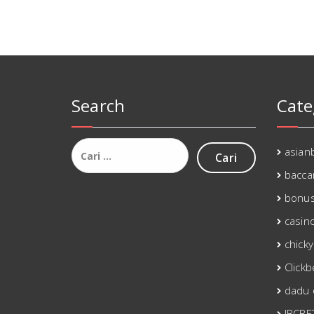
Search
Cate
Cari
asianb
untuk:
bacca
bonu
casin
chicky
Click
dadu 
IBCBE