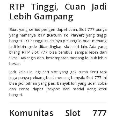
RTP Tinggi, Cuan Jadi
Lebih Gampang
Buat yang serius pengen dapet cuan, Slot 777 punya
yang namanya
RTP (Return To Player)
yang tinggi
banget. RTP tinggi ini artinya peluang lo buat menang
jadi lebih gede dibandingkan slot-slot lain. Ada yang
bilang RTP Slot 777 bisa tembus sampai lebih dari
97%! Bayangin deh, kesempatan menang lo jauh lebih
besar.
Jadi, kalau lo lagi cari slot yang gak cuma seru tapi
juga punya peluang buat menang banyak, Slot 777 ini
bisa jadi pilihan yang pas. Banyak loh yang udah coba
dan cerita dapet jackpot dari modal yang kecil
banget.
Komunitas Slot 777