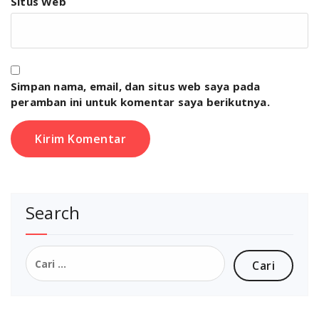
Situs Web
Simpan nama, email, dan situs web saya pada
peramban ini untuk komentar saya berikutnya.
Search
Cari
untuk: