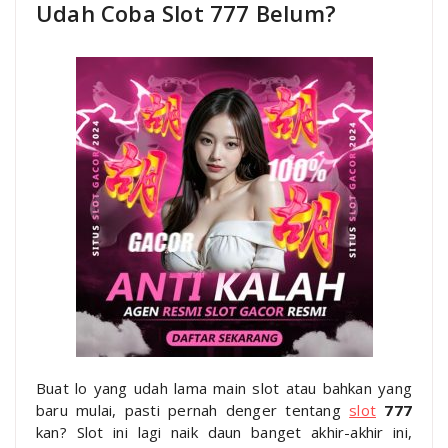
Udah Coba Slot 777 Belum?
Buat lo yang udah lama main slot atau bahkan yang
baru mulai, pasti pernah denger tentang
slot
777
kan? Slot ini lagi naik daun banget akhir-akhir ini,