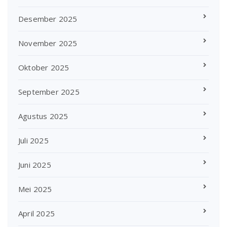
Desember 2025
November 2025
Oktober 2025
September 2025
Agustus 2025
Juli 2025
Juni 2025
Mei 2025
April 2025