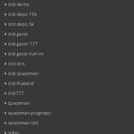
slot demo
slot depo 10k
slot depo 5k
slot gacor
slot gacor 777
slot gacor hari ini
slot qris
slot spaceman
slot thailand
slot777
spaceman
spaceman pragmatic
spaceman slot
spbo