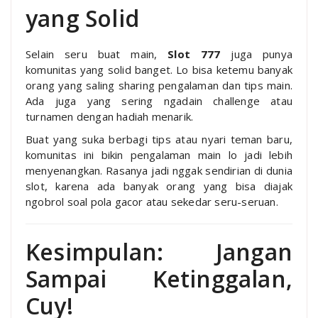
yang Solid
Selain seru buat main,
Slot 777
juga punya
komunitas yang solid banget. Lo bisa ketemu banyak
orang yang saling sharing pengalaman dan tips main.
Ada juga yang sering ngadain challenge atau
turnamen dengan hadiah menarik.
Buat yang suka berbagi tips atau nyari teman baru,
komunitas ini bikin pengalaman main lo jadi lebih
menyenangkan. Rasanya jadi nggak sendirian di dunia
slot, karena ada banyak orang yang bisa diajak
ngobrol soal pola gacor atau sekedar seru-seruan.
Kesimpulan: Jangan
Sampai Ketinggalan,
Cuy!