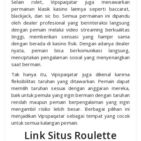
Selain rolet, Vipspaqatar juga menawarkan
permainan klasik kasino lainnya seperti baccarat,
blackjack, dan sic bo. Semua permainan ini dipandu
oleh dealer profesional yang berinteraksi langsung
dengan pemain melalui video streaming berkualitas
tinggi, memberikan sensasi yang hampir sama
dengan berada di kasino fisik. Dengan adanya dealer
nyata, pemain bisa berkomunikasi langsung,
menciptakan pengalaman sosial yang menyenangkan
saat bermain.
Tak hanya itu, Vipspaqatar juga dikenal karena
fleksibilitas taruhan yang ditawarkan. Pemain dapat
memilih taruhan sesuai dengan anggaran mereka,
baik untuk pemula yang ingin bermain dengan taruhan
rendah maupun pemain berpengalaman yang ingin
mengambil risiko lebih besar. Berbagai pilihan ini
menjadikan Vipspaqatar sebagai tempat yang cocok
untuk semua kalangan pemain.
Link Situs Roulette