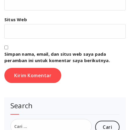
Situs Web
Simpan nama, email, dan situs web saya pada
peramban ini untuk komentar saya berikutnya.
Search
Cari
untuk: