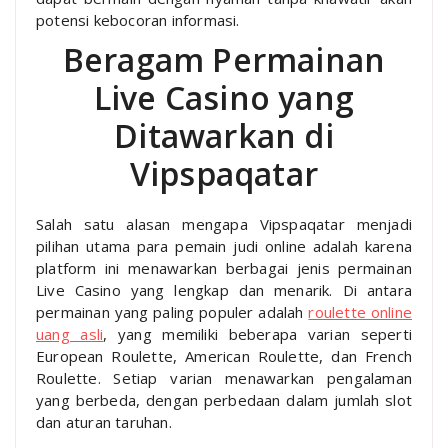
potensi kebocoran informasi.
Beragam Permainan
Live Casino yang
Ditawarkan di
Vipspaqatar
Salah satu alasan mengapa Vipspaqatar menjadi
pilihan utama para pemain judi online adalah karena
platform ini menawarkan berbagai jenis permainan
Live Casino yang lengkap dan menarik. Di antara
permainan yang paling populer adalah
roulette online
uang asli
, yang memiliki beberapa varian seperti
European Roulette, American Roulette, dan French
Roulette. Setiap varian menawarkan pengalaman
yang berbeda, dengan perbedaan dalam jumlah slot
dan aturan taruhan.