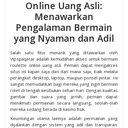
Online Uang Asli:
Menawarkan
Pengalaman Bermain
yang Nyaman dan Adil
Salah satu fitur menarik yang ditawarkan oleh
Vipspaqatar adalah kemudahan akses untuk bermain
roulette online uang asli. Pemain dapat mengakses
situs ini kapan saja dan dari mana saja, baik melalui
perangkat desktop, laptop, maupun ponsel pintar. Ini
sangat memudahkan bagi mereka yang ingin bermain
rolet di tengah kesibukan sehari-hari. Dengan kualitas
gambar dan suara yang jernih, pemain dapat
menikmati permainan secara langsung, seolah-olah
mereka sedang berada di kasino fisik.
Keuntungan utama lainnya adalah permainan yang
dijalankan dengan sistem yang adil dan transparan.