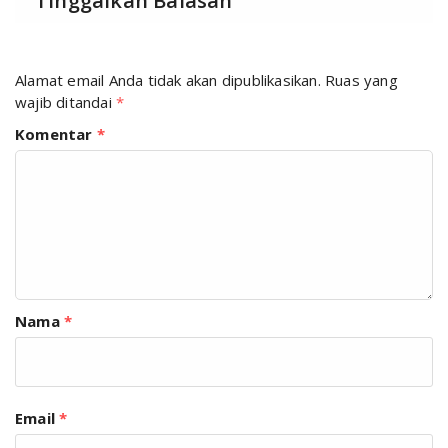
Tinggalkan Balasan
Alamat email Anda tidak akan dipublikasikan.
Ruas yang
wajib ditandai
*
Komentar
*
Nama
*
Email
*