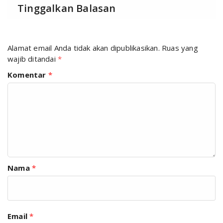
Tinggalkan Balasan
Alamat email Anda tidak akan dipublikasikan.
Ruas yang
wajib ditandai
*
Komentar
*
Nama
*
Email
*