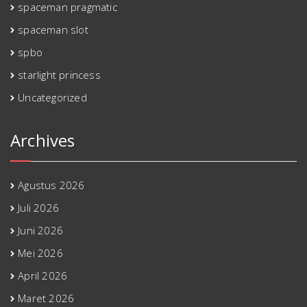
spaceman pragmatic
spaceman slot
spbo
starlight princess
Uncategorized
Archives
Agustus 2026
Juli 2026
Juni 2026
Mei 2026
April 2026
Maret 2026