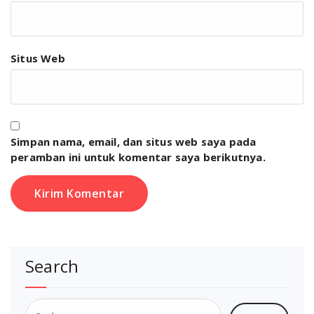
Situs Web
Simpan nama, email, dan situs web saya pada
peramban ini untuk komentar saya berikutnya.
Search
Cari