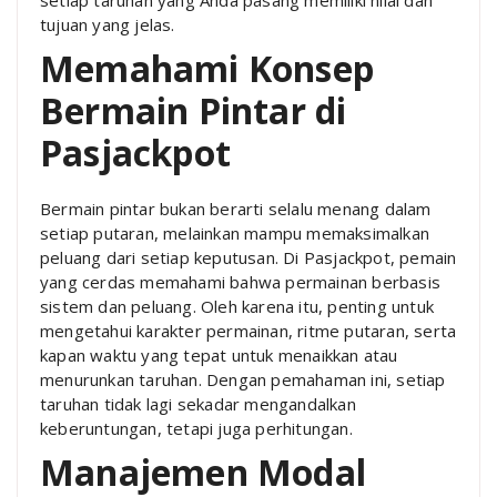
setiap taruhan yang Anda pasang memiliki nilai dan
tujuan yang jelas.
Memahami Konsep
Bermain Pintar di
Pasjackpot
Bermain pintar bukan berarti selalu menang dalam
setiap putaran, melainkan mampu memaksimalkan
peluang dari setiap keputusan. Di Pasjackpot, pemain
yang cerdas memahami bahwa permainan berbasis
sistem dan peluang. Oleh karena itu, penting untuk
mengetahui karakter permainan, ritme putaran, serta
kapan waktu yang tepat untuk menaikkan atau
menurunkan taruhan. Dengan pemahaman ini, setiap
taruhan tidak lagi sekadar mengandalkan
keberuntungan, tetapi juga perhitungan.
Manajemen Modal