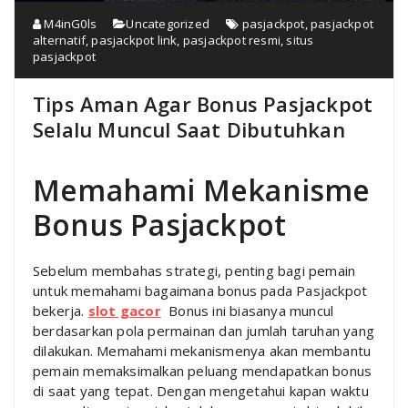
M4inG0ls
Uncategorized
pasjackpot
,
pasjackpot
alternatif
,
pasjackpot link
,
pasjackpot resmi
,
situs
pasjackpot
Tips Aman Agar Bonus Pasjackpot
Selalu Muncul Saat Dibutuhkan
Memahami Mekanisme
Bonus Pasjackpot
Sebelum membahas strategi, penting bagi pemain
untuk memahami bagaimana bonus pada Pasjackpot
bekerja.
slot gacor
Bonus ini biasanya muncul
berdasarkan pola permainan dan jumlah taruhan yang
dilakukan. Memahami mekanismenya akan membantu
pemain memaksimalkan peluang mendapatkan bonus
di saat yang tepat. Dengan mengetahui kapan waktu