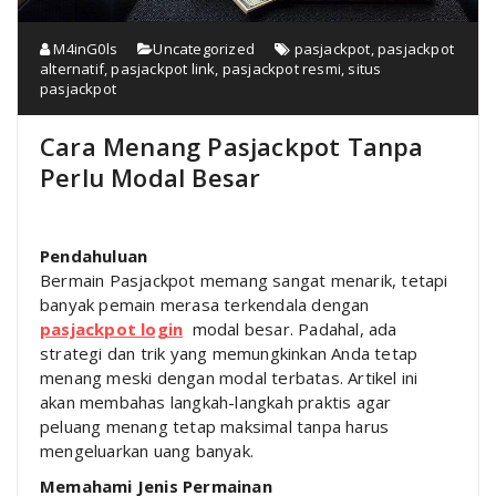
M4inG0ls
Uncategorized
pasjackpot
,
pasjackpot
alternatif
,
pasjackpot link
,
pasjackpot resmi
,
situs
pasjackpot
Cara Menang Pasjackpot Tanpa
Perlu Modal Besar
Pendahuluan
Bermain Pasjackpot memang sangat menarik, tetapi
banyak pemain merasa terkendala dengan
pasjackpot login
modal besar. Padahal, ada
strategi dan trik yang memungkinkan Anda tetap
menang meski dengan modal terbatas. Artikel ini
akan membahas langkah-langkah praktis agar
peluang menang tetap maksimal tanpa harus
mengeluarkan uang banyak.
Memahami Jenis Permainan