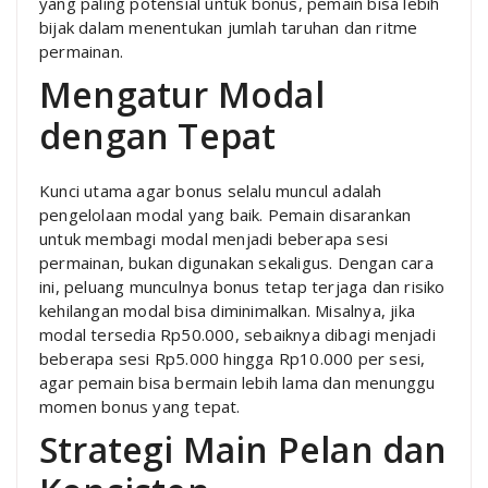
yang paling potensial untuk bonus, pemain bisa lebih
bijak dalam menentukan jumlah taruhan dan ritme
permainan.
Mengatur Modal
dengan Tepat
Kunci utama agar bonus selalu muncul adalah
pengelolaan modal yang baik. Pemain disarankan
untuk membagi modal menjadi beberapa sesi
permainan, bukan digunakan sekaligus. Dengan cara
ini, peluang munculnya bonus tetap terjaga dan risiko
kehilangan modal bisa diminimalkan. Misalnya, jika
modal tersedia Rp50.000, sebaiknya dibagi menjadi
beberapa sesi Rp5.000 hingga Rp10.000 per sesi,
agar pemain bisa bermain lebih lama dan menunggu
momen bonus yang tepat.
Strategi Main Pelan dan