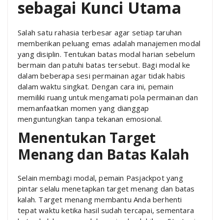
sebagai Kunci Utama
Salah satu rahasia terbesar agar setiap taruhan
memberikan peluang emas adalah manajemen modal
yang disiplin. Tentukan batas modal harian sebelum
bermain dan patuhi batas tersebut. Bagi modal ke
dalam beberapa sesi permainan agar tidak habis
dalam waktu singkat. Dengan cara ini, pemain
memiliki ruang untuk mengamati pola permainan dan
memanfaatkan momen yang dianggap
menguntungkan tanpa tekanan emosional.
Menentukan Target
Menang dan Batas Kalah
Selain membagi modal, pemain Pasjackpot yang
pintar selalu menetapkan target menang dan batas
kalah. Target menang membantu Anda berhenti
tepat waktu ketika hasil sudah tercapai, sementara