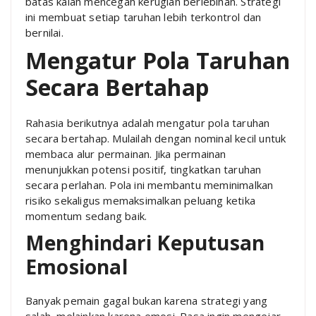
batas kalah mencegah kerugian berlebihan. Strategi
ini membuat setiap taruhan lebih terkontrol dan
bernilai.
Mengatur Pola Taruhan
Secara Bertahap
Rahasia berikutnya adalah mengatur pola taruhan
secara bertahap. Mulailah dengan nominal kecil untuk
membaca alur permainan. Jika permainan
menunjukkan potensi positif, tingkatkan taruhan
secara perlahan. Pola ini membantu meminimalkan
risiko sekaligus memaksimalkan peluang ketika
momentum sedang baik.
Menghindari Keputusan
Emosional
Banyak pemain gagal bukan karena strategi yang