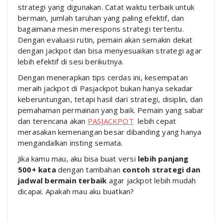
strategi yang digunakan. Catat waktu terbaik untuk
bermain, jumlah taruhan yang paling efektif, dan
bagaimana mesin merespons strategi tertentu.
Dengan evaluasi rutin, pemain akan semakin dekat
dengan jackpot dan bisa menyesuaikan strategi agar
lebih efektif di sesi berikutnya.
Dengan menerapkan tips cerdas ini, kesempatan
meraih jackpot di Pasjackpot bukan hanya sekadar
keberuntungan, tetapi hasil dari strategi, disiplin, dan
pemahaman permainan yang baik. Pemain yang sabar
dan terencana akan
PASJACKPOT
lebih cepat
merasakan kemenangan besar dibanding yang hanya
mengandalkan insting semata.
Jika kamu mau, aku bisa buat versi
lebih panjang
500+ kata
dengan tambahan
contoh strategi dan
jadwal bermain terbaik
agar jackpot lebih mudah
dicapai. Apakah mau aku buatkan?