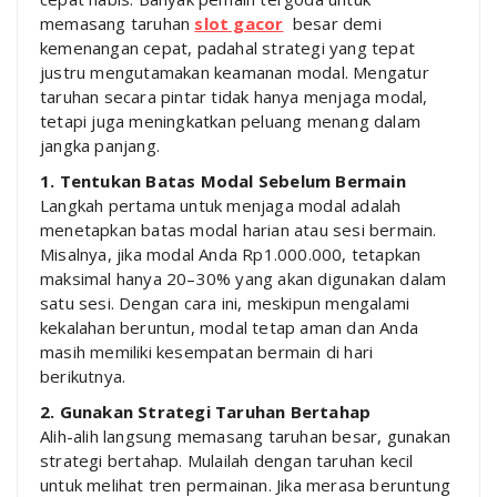
memasang taruhan
slot gacor
besar demi
kemenangan cepat, padahal strategi yang tepat
justru mengutamakan keamanan modal. Mengatur
taruhan secara pintar tidak hanya menjaga modal,
tetapi juga meningkatkan peluang menang dalam
jangka panjang.
1. Tentukan Batas Modal Sebelum Bermain
Langkah pertama untuk menjaga modal adalah
menetapkan batas modal harian atau sesi bermain.
Misalnya, jika modal Anda Rp1.000.000, tetapkan
maksimal hanya 20–30% yang akan digunakan dalam
satu sesi. Dengan cara ini, meskipun mengalami
kekalahan beruntun, modal tetap aman dan Anda
masih memiliki kesempatan bermain di hari
berikutnya.
2. Gunakan Strategi Taruhan Bertahap
Alih-alih langsung memasang taruhan besar, gunakan
strategi bertahap. Mulailah dengan taruhan kecil
untuk melihat tren permainan. Jika merasa beruntung