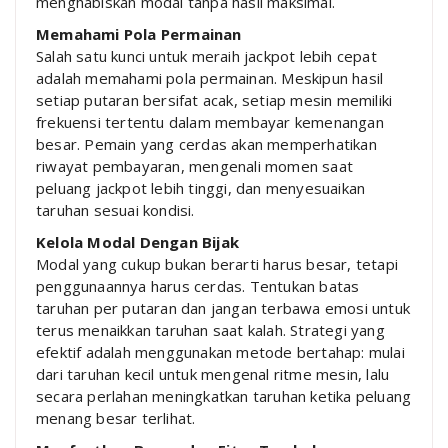
menghabiskan modal tanpa hasil maksimal.
Memahami Pola Permainan
Salah satu kunci untuk meraih jackpot lebih cepat
adalah memahami pola permainan. Meskipun hasil
setiap putaran bersifat acak, setiap mesin memiliki
frekuensi tertentu dalam membayar kemenangan
besar. Pemain yang cerdas akan memperhatikan
riwayat pembayaran, mengenali momen saat
peluang jackpot lebih tinggi, dan menyesuaikan
taruhan sesuai kondisi.
Kelola Modal Dengan Bijak
Modal yang cukup bukan berarti harus besar, tetapi
penggunaannya harus cerdas. Tentukan batas
taruhan per putaran dan jangan terbawa emosi untuk
terus menaikkan taruhan saat kalah. Strategi yang
efektif adalah menggunakan metode bertahap: mulai
dari taruhan kecil untuk mengenal ritme mesin, lalu
secara perlahan meningkatkan taruhan ketika peluang
menang besar terlihat.