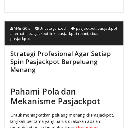
M4inG0ls
Uncategorized
pasjackpot
,
pasjackpot
alternatif
,
pasjackpot link
,
pasjackpot resmi
,
situs
pasjackpot
Strategi Profesional Agar Setiap
Spin Pasjackpot Berpeluang
Menang
Pahami Pola dan
Mekanisme Pasjackpot
Untuk meningkatkan peluang menang di Pasjackpot,
langkah pertama yang harus dilakukan adalah
memahami pola dan mekanisme
slot gacor