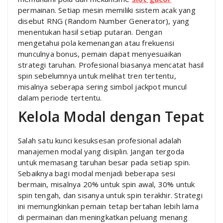
permainan. Setiap mesin memiliki sistem acak yang
disebut RNG (Random Number Generator), yang
menentukan hasil setiap putaran. Dengan
mengetahui pola kemenangan atau frekuensi
munculnya bonus, pemain dapat menyesuaikan
strategi taruhan. Profesional biasanya mencatat hasil
spin sebelumnya untuk melihat tren tertentu,
misalnya seberapa sering simbol jackpot muncul
dalam periode tertentu.
Kelola Modal dengan Tepat
Salah satu kunci kesuksesan profesional adalah
manajemen modal yang disiplin. Jangan tergoda
untuk memasang taruhan besar pada setiap spin.
Sebaiknya bagi modal menjadi beberapa sesi
bermain, misalnya 20% untuk spin awal, 30% untuk
spin tengah, dan sisanya untuk spin terakhir. Strategi
ini memungkinkan pemain tetap bertahan lebih lama
di permainan dan meningkatkan peluang menang