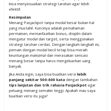
bisa menyesuaikan strategi taruhan agar lebih
efektif.
Kesimpulan
Menang Pasjackpot tanpa modal besar bukan hal
yang mustahil. Kuncinya adalah pemahaman
permainan, memanfaatkan bonus, disiplin dalam
mengatur modal dan target, serta menggunakan
strategi taruhan cerdas. Dengan langkah-langkah ini,
pemain dengan modal kecil tetap bisa meraih
keuntungan maksimal dan merasakan sensasi
menang besar tanpa harus mengeluarkan uang
banyak.
Jika Anda ingin, saya bisa buatkan versi
lebih
panjang sekitar 500-600 kata
dengan tambahan
tips lanjutan dan trik rahasia Pasjackpot
agar
peluang menang semakin tinggi. Apakah mau saya
buatkan versi itu juga?