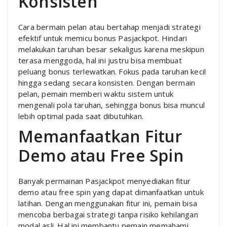
Konsisten
Cara bermain pelan atau bertahap menjadi strategi
efektif untuk memicu bonus Pasjackpot. Hindari
melakukan taruhan besar sekaligus karena meskipun
terasa menggoda, hal ini justru bisa membuat
peluang bonus terlewatkan. Fokus pada taruhan kecil
hingga sedang secara konsisten. Dengan bermain
pelan, pemain memberi waktu sistem untuk
mengenali pola taruhan, sehingga bonus bisa muncul
lebih optimal pada saat dibutuhkan.
Memanfaatkan Fitur
Demo atau Free Spin
Banyak permainan Pasjackpot menyediakan fitur
demo atau free spin yang dapat dimanfaatkan untuk
latihan. Dengan menggunakan fitur ini, pemain bisa
mencoba berbagai strategi tanpa risiko kehilangan
modal asli. Hal ini membantu pemain memahami