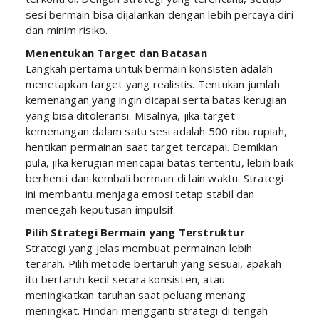
sesi bermain bisa dijalankan dengan lebih percaya diri
dan minim risiko.
Menentukan Target dan Batasan
Langkah pertama untuk bermain konsisten adalah
menetapkan target yang realistis. Tentukan jumlah
kemenangan yang ingin dicapai serta batas kerugian
yang bisa ditoleransi. Misalnya, jika target
kemenangan dalam satu sesi adalah 500 ribu rupiah,
hentikan permainan saat target tercapai. Demikian
pula, jika kerugian mencapai batas tertentu, lebih baik
berhenti dan kembali bermain di lain waktu. Strategi
ini membantu menjaga emosi tetap stabil dan
mencegah keputusan impulsif.
Pilih Strategi Bermain yang Terstruktur
Strategi yang jelas membuat permainan lebih
terarah. Pilih metode bertaruh yang sesuai, apakah
itu bertaruh kecil secara konsisten, atau
meningkatkan taruhan saat peluang menang
meningkat. Hindari mengganti strategi di tengah