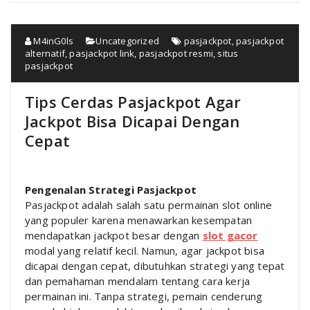
M4inG0ls
Uncategorized
pasjackpot
,
pasjackpot
alternatif
,
pasjackpot link
,
pasjackpot resmi
,
situs
pasjackpot
Tips Cerdas Pasjackpot Agar
Jackpot Bisa Dicapai Dengan
Cepat
Pengenalan Strategi Pasjackpot
Pasjackpot adalah salah satu permainan slot online
yang populer karena menawarkan kesempatan
mendapatkan jackpot besar dengan
slot gacor
modal yang relatif kecil. Namun, agar jackpot bisa
dicapai dengan cepat, dibutuhkan strategi yang tepat
dan pemahaman mendalam tentang cara kerja
permainan ini. Tanpa strategi, pemain cenderung