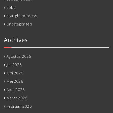
spbo
starlight princess
Uncategorized
Archives
Agustus 2026
Juli 2026
Juni 2026
Mei 2026
April 2026
Maret 2026
Februari 2026