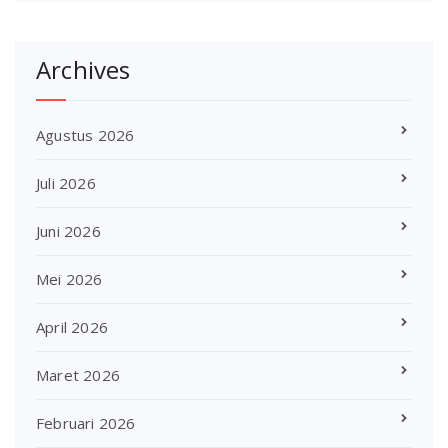
Archives
Agustus 2026
Juli 2026
Juni 2026
Mei 2026
April 2026
Maret 2026
Februari 2026