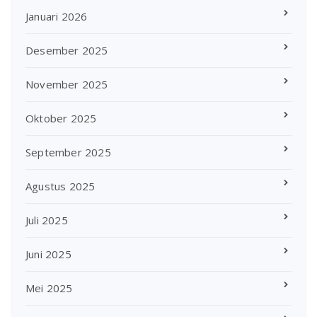
Januari 2026
Desember 2025
November 2025
Oktober 2025
September 2025
Agustus 2025
Juli 2025
Juni 2025
Mei 2025