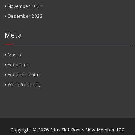
November 2024
Desember 2022
Meta
Masuk
Feed entri
Feed komentar
WordPress.org
Copyright © 2026 Situs Slot Bonus New Member 100