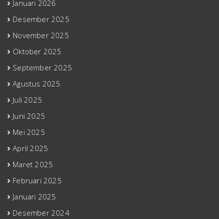
Januari 2026
Desember 2025
November 2025
Oktober 2025
September 2025
Agustus 2025
Juli 2025
Juni 2025
Mei 2025
April 2025
Maret 2025
Februari 2025
Januari 2025
Desember 2024