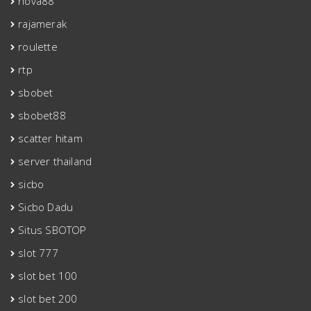
nova88
rajamerak
roulette
rtp
sbobet
sbobet88
scatter hitam
server thailand
sicbo
Sicbo Dadu
Situs SBOTOP
slot 777
slot bet 100
slot bet 200