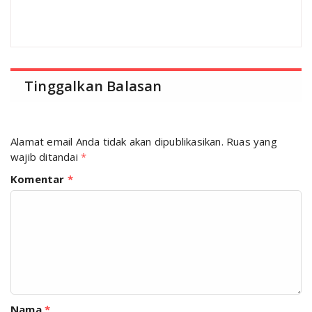
Tinggalkan Balasan
Alamat email Anda tidak akan dipublikasikan.
Ruas yang
wajib ditandai
*
Komentar
*
Nama
*