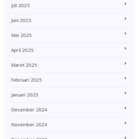
Juli 2025
Juni 2025
Mei 2025
April 2025
Maret 2025
Februari 2025
Januari 2025
Desember 2024
November 2024