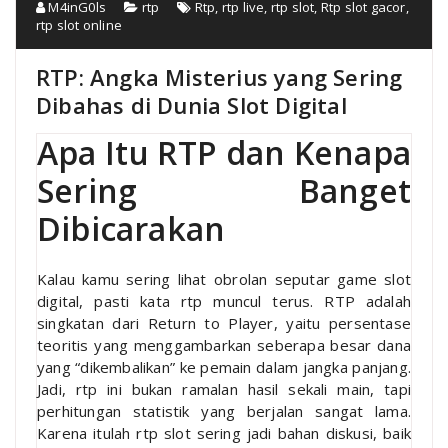
M4inG0ls
rtp
Rtp
,
rtp live
,
rtp slot
,
Rtp slot gacor
,
rtp slot online
RTP: Angka Misterius yang Sering
Dibahas di Dunia Slot Digital
Apa Itu RTP dan Kenapa
Sering Banget
Dibicarakan
Kalau kamu sering lihat obrolan seputar game slot
digital, pasti kata rtp muncul terus. RTP adalah
singkatan dari Return to Player, yaitu persentase
teoritis yang menggambarkan seberapa besar dana
yang “dikembalikan” ke pemain dalam jangka panjang.
Jadi, rtp ini bukan ramalan hasil sekali main, tapi
perhitungan statistik yang berjalan sangat lama.
Karena itulah rtp slot sering jadi bahan diskusi, baik