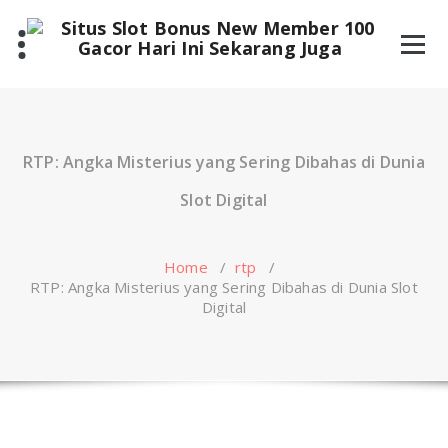
Skip
to
content
RTP: Angka Misterius yang Sering Dibahas di Dunia
Slot Digital
Home
/
rtp
/
RTP: Angka Misterius yang Sering Dibahas di Dunia Slot
Digital