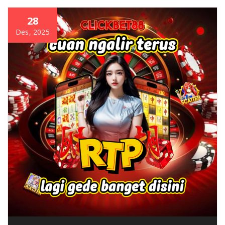
28
Des, 2025