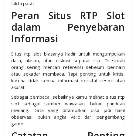
fakta pasti.
Peran Situs RTP Slot
dalam Penyebaran
Informasi
Situs rtp slot biasanya hadir untuk mengumpulkan
data, ulasan, atau diskusi seputar rtp. Di sinilah
orang sering mencari referensi sebelum bermain
atau sekadar membaca. Tapi penting untuk kritis,
karena tidak semua informasi bersifat resmi atau
akurat.
Sebagai pembaca, sebaiknya kamu melihat situs rtp
slot sebagai sumber wawasan, bukan panduan
menang. Data yang ditampilkan bisa jadi hasil
observasi, bukan angka valid dari pengembang
game.
Catatan Penting