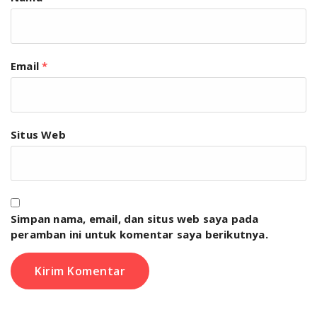
Email
*
Situs Web
Simpan nama, email, dan situs web saya pada
peramban ini untuk komentar saya berikutnya.