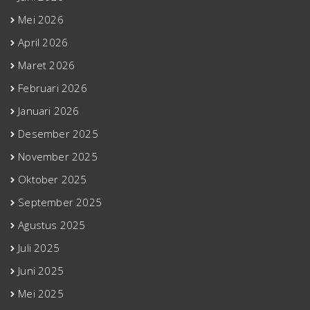
Mei 2026
April 2026
Maret 2026
Februari 2026
Januari 2026
Desember 2025
November 2025
Oktober 2025
September 2025
Agustus 2025
Juli 2025
Juni 2025
Mei 2025