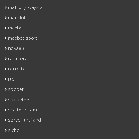
mahjong ways 2
mauslot
maxbet
maxbet sport
nova88
rajamerak
roulette
rtp
sbobet
sbobet88
scatter hitam
server thailand
sicbo