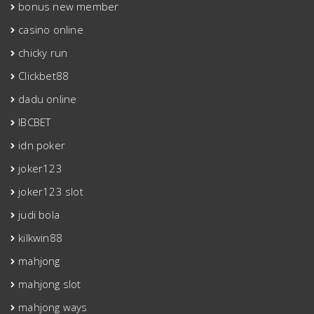
bonus new member
casino online
chicky run
Clickbet88
dadu online
IBCBET
idn poker
joker123
joker123 slot
judi bola
kilkwin88
mahjong
mahjong slot
mahjong ways