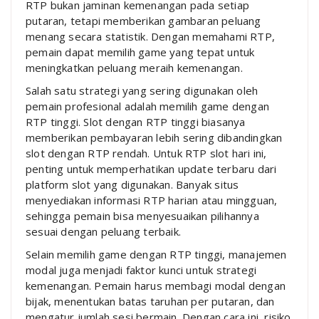
RTP bukan jaminan kemenangan pada setiap
putaran, tetapi memberikan gambaran peluang
menang secara statistik. Dengan memahami RTP,
pemain dapat memilih game yang tepat untuk
meningkatkan peluang meraih kemenangan.
Salah satu strategi yang sering digunakan oleh
pemain profesional adalah memilih game dengan
RTP tinggi. Slot dengan RTP tinggi biasanya
memberikan pembayaran lebih sering dibandingkan
slot dengan RTP rendah. Untuk RTP slot hari ini,
penting untuk memperhatikan update terbaru dari
platform slot yang digunakan. Banyak situs
menyediakan informasi RTP harian atau mingguan,
sehingga pemain bisa menyesuaikan pilihannya
sesuai dengan peluang terbaik.
Selain memilih game dengan RTP tinggi, manajemen
modal juga menjadi faktor kunci untuk strategi
kemenangan. Pemain harus membagi modal dengan
bijak, menentukan batas taruhan per putaran, dan
mengatur jumlah sesi bermain. Dengan cara ini, risiko