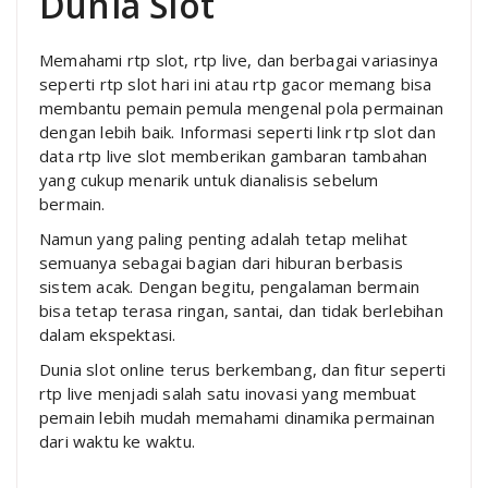
Dunia Slot
Memahami rtp slot, rtp live, dan berbagai variasinya
seperti rtp slot hari ini atau rtp gacor memang bisa
membantu pemain pemula mengenal pola permainan
dengan lebih baik. Informasi seperti link rtp slot dan
data rtp live slot memberikan gambaran tambahan
yang cukup menarik untuk dianalisis sebelum
bermain.
Namun yang paling penting adalah tetap melihat
semuanya sebagai bagian dari hiburan berbasis
sistem acak. Dengan begitu, pengalaman bermain
bisa tetap terasa ringan, santai, dan tidak berlebihan
dalam ekspektasi.
Dunia slot online terus berkembang, dan fitur seperti
rtp live menjadi salah satu inovasi yang membuat
pemain lebih mudah memahami dinamika permainan
dari waktu ke waktu.