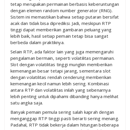
tetap merupakan permainan berbasis keberuntungan
dengan elemen random number generator (RNG).
Sistem ini memastikan bahwa setiap putaran bersifat
acak dan tidak bisa diprediksi. Jadi, meskipun RTP
tinggi dapat memberikan gambaran peluang yang
lebih baik, hasil setiap pemain tetap bisa sangat
berbeda dalam praktiknya.
Selain RTP, ada faktor lain yang juga memengaruhi
pengalaman bermain, seperti volatilitas permainan.
Slot dengan volatilitas tinggi mungkin memberikan
kemenangan besar tetapi jarang, sementara slot
dengan volatilitas rendah cenderung memberikan
kemenangan kecil namun lebih sering. Kombinasi
antara RTP dan volatilitas inilah yang sebenarnya
lebih penting untuk dipahami dibanding hanya melihat
satu angka saja.
Banyak pemain pemula sering salah kaprah dengan
menganggap RTP tinggi pasti berarti sering menang.
Padahal, RTP tidak bekerja dalam hitungan beberapa