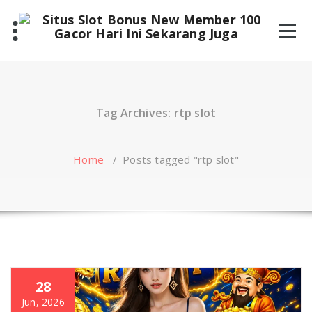
Skip
to
content
Tag Archives: rtp slot
Home
/
Posts tagged "rtp slot"
28
Jun, 2026