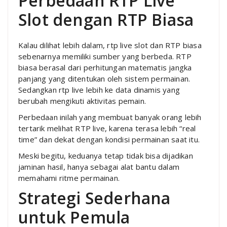
Perbedaan RTP Live
Slot dengan RTP Biasa
Kalau dilihat lebih dalam, rtp live slot dan RTP biasa
sebenarnya memiliki sumber yang berbeda. RTP
biasa berasal dari perhitungan matematis jangka
panjang yang ditentukan oleh sistem permainan.
Sedangkan rtp live lebih ke data dinamis yang
berubah mengikuti aktivitas pemain.
Perbedaan inilah yang membuat banyak orang lebih
tertarik melihat RTP live, karena terasa lebih “real
time” dan dekat dengan kondisi permainan saat itu.
Meski begitu, keduanya tetap tidak bisa dijadikan
jaminan hasil, hanya sebagai alat bantu dalam
memahami ritme permainan.
Strategi Sederhana
untuk Pemula