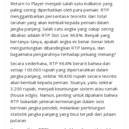
Return to Player menjadi salah satu indikator yang
paling sering diperhatikan oleh para pemain. RTP
menggambarkan persentase teoretis dari total
taruhan yang akan kembali kepada pemain dalam
jangka panjang. Salah satu angka yang cukup sering
dibahas adalah RTP Slot Live 96.8%. Banyak yang
bertanya-tanya, apakah angka ini benar-benar lebih
menguntungkan dibandingkan RTP lainnya, dan
bagaimana pengaruhnya terhadap peluang menang?
Secara sederhana, RTP 96.8% berarti bahwa dari
setiap 100.000 rupiah yang dipertaruhkan dalam
jangka panjang, sekitar 96.800 rupiah secara teoritis
akan kembali kepada pemain. Sisanya, yaitu sekitar
3.200 rupiah, menjadi keuntungan sistem atau rumah
(house edge). Namun, penting untuk dipahami bahwa
RTP bukanlah jaminan kemenangan dalam sesi
bermain jangka pendek, melainkan perhitungan
statistik jangka panjang yang bisa terjadi dari jutaan
putaran.