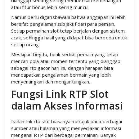
dianggap sedang sering memberikan kemenangan
atau fitur bonus lebih sering muncul.
Namun perlu digarisbawahi bahwa anggapan ini lebih
bersifat pengalaman subjektif dari para pemain.
Setiap permainan slot tetap berjalan dengan sistem
acak, sehingga hasil yang didapat bisa berbeda untuk
setiap orang.
Meskipun begitu, tidak sedikit pemain yang tetap
mencari pola atau momen tertentu yang dianggap
sebagai rtp gacor hari ini, dengan harapan bisa
mendapatkan pengalaman bermain yang lebih
menyenangkan dan menguntungkan.
Fungsi Link RTP Slot
dalam Akses Informasi
Istilah link rtp slot biasanya merujuk pada berbagai
sumber atau halaman yang menyediakan informasi
mengenai RTP dari berbagai permainan. Banyak