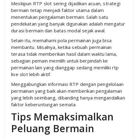
Meskipun RTP slot sering dijadikan acuan, strategi
bermain tetap menjadi faktor utama dalam
menentukan pengalaman bermain. Salah satu
pendekatan yang banyak digunakan adalah mengatur
durasi bermain dan batas modal sejak awal.
Selain itu, memahami pola permainan juga bisa
membantu. Misalnya, ketika sebuah permainan
terasa tidak memberikan hasil dalam waktu lama,
sebagian pemain memilih untuk berpindah ke
permainan lain yang dianggap sedang memiliki rtp
live slot lebih aktif.
Menggabungkan informasi RTP dengan pengelolaan
permainan yang baik akan memberikan pengalaman
yang lebih seimbang, dibanding hanya mengandalkan
faktor keberuntungan semata.
Tips Memaksimalkan
Peluang Bermain