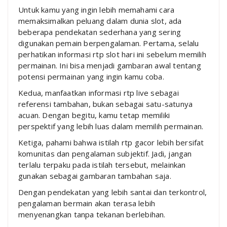
Untuk kamu yang ingin lebih memahami cara
memaksimalkan peluang dalam dunia slot, ada
beberapa pendekatan sederhana yang sering
digunakan pemain berpengalaman. Pertama, selalu
perhatikan informasi rtp slot hari ini sebelum memilih
permainan. Ini bisa menjadi gambaran awal tentang
potensi permainan yang ingin kamu coba.
Kedua, manfaatkan informasi rtp live sebagai
referensi tambahan, bukan sebagai satu-satunya
acuan. Dengan begitu, kamu tetap memiliki
perspektif yang lebih luas dalam memilih permainan.
Ketiga, pahami bahwa istilah rtp gacor lebih bersifat
komunitas dan pengalaman subjektif. Jadi, jangan
terlalu terpaku pada istilah tersebut, melainkan
gunakan sebagai gambaran tambahan saja.
Dengan pendekatan yang lebih santai dan terkontrol,
pengalaman bermain akan terasa lebih
menyenangkan tanpa tekanan berlebihan.