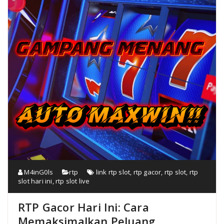
M4inG0ls
rtp
link rtp slot
,
rtp gacor
,
rtp slot
,
rtp
slot hari ini
,
rtp slot live
RTP Gacor Hari Ini: Cara
Memaksimalkan Peluang