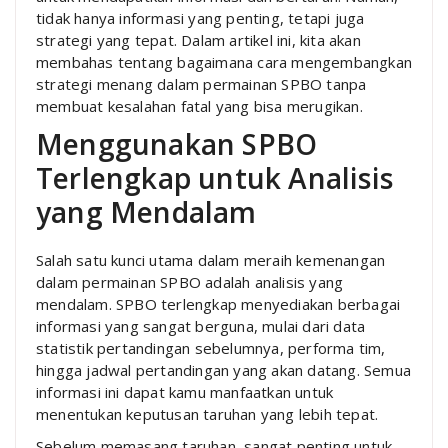
tidak hanya informasi yang penting, tetapi juga
strategi yang tepat. Dalam artikel ini, kita akan
membahas tentang bagaimana cara mengembangkan
strategi menang dalam permainan SPBO tanpa
membuat kesalahan fatal yang bisa merugikan.
Menggunakan SPBO
Terlengkap untuk Analisis
yang Mendalam
Salah satu kunci utama dalam meraih kemenangan
dalam permainan SPBO adalah analisis yang
mendalam. SPBO terlengkap menyediakan berbagai
informasi yang sangat berguna, mulai dari data
statistik pertandingan sebelumnya, performa tim,
hingga jadwal pertandingan yang akan datang. Semua
informasi ini dapat kamu manfaatkan untuk
menentukan keputusan taruhan yang lebih tepat.
Sebelum memasang taruhan, sangat penting untuk