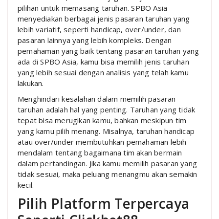
pilihan untuk memasang taruhan. SPBO Asia
menyediakan berbagai jenis pasaran taruhan yang
lebih variatif, seperti handicap, over/under, dan
pasaran lainnya yang lebih kompleks. Dengan
pemahaman yang baik tentang pasaran taruhan yang
ada di SPBO Asia, kamu bisa memilih jenis taruhan
yang lebih sesuai dengan analisis yang telah kamu
lakukan.
Menghindari kesalahan dalam memilih pasaran
taruhan adalah hal yang penting. Taruhan yang tidak
tepat bisa merugikan kamu, bahkan meskipun tim
yang kamu pilih menang. Misalnya, taruhan handicap
atau over/under membutuhkan pemahaman lebih
mendalam tentang bagaimana tim akan bermain
dalam pertandingan. Jika kamu memilih pasaran yang
tidak sesuai, maka peluang menangmu akan semakin
kecil.
Pilih Platform Terpercaya