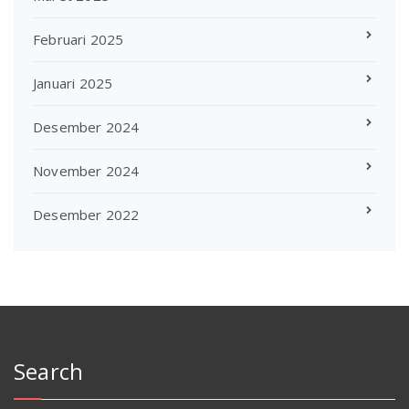
Februari 2025
Januari 2025
Desember 2024
November 2024
Desember 2022
Search