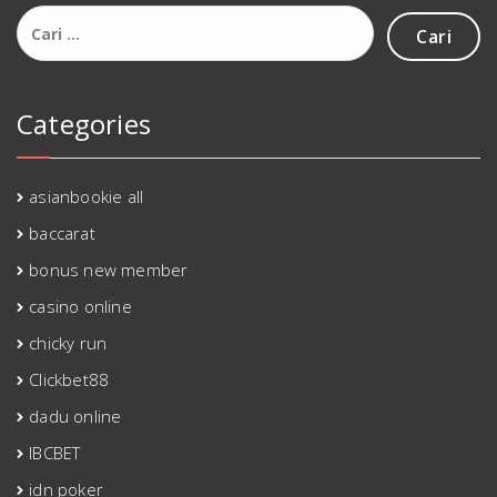
Cari
untuk:
Categories
asianbookie all
baccarat
bonus new member
casino online
chicky run
Clickbet88
dadu online
IBCBET
idn poker