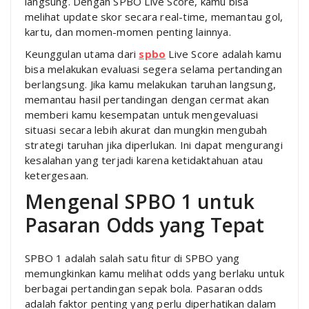
langsung. Dengan SPBO Live Score, kamu bisa
melihat update skor secara real-time, memantau gol,
kartu, dan momen-momen penting lainnya.
Keunggulan utama dari
spbo
Live Score adalah kamu
bisa melakukan evaluasi segera selama pertandingan
berlangsung. Jika kamu melakukan taruhan langsung,
memantau hasil pertandingan dengan cermat akan
memberi kamu kesempatan untuk mengevaluasi
situasi secara lebih akurat dan mungkin mengubah
strategi taruhan jika diperlukan. Ini dapat mengurangi
kesalahan yang terjadi karena ketidaktahuan atau
ketergesaan.
Mengenal SPBO 1 untuk
Pasaran Odds yang Tepat
SPBO 1 adalah salah satu fitur di SPBO yang
memungkinkan kamu melihat odds yang berlaku untuk
berbagai pertandingan sepak bola. Pasaran odds
adalah faktor penting yang perlu diperhatikan dalam