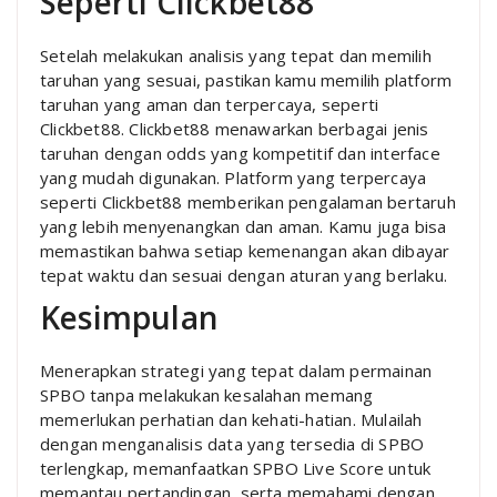
Seperti Clickbet88
Setelah melakukan analisis yang tepat dan memilih
taruhan yang sesuai, pastikan kamu memilih platform
taruhan yang aman dan terpercaya, seperti
Clickbet88. Clickbet88 menawarkan berbagai jenis
taruhan dengan odds yang kompetitif dan interface
yang mudah digunakan. Platform yang terpercaya
seperti Clickbet88 memberikan pengalaman bertaruh
yang lebih menyenangkan dan aman. Kamu juga bisa
memastikan bahwa setiap kemenangan akan dibayar
tepat waktu dan sesuai dengan aturan yang berlaku.
Kesimpulan
Menerapkan strategi yang tepat dalam permainan
SPBO tanpa melakukan kesalahan memang
memerlukan perhatian dan kehati-hatian. Mulailah
dengan menganalisis data yang tersedia di SPBO
terlengkap, memanfaatkan SPBO Live Score untuk
memantau pertandingan, serta memahami dengan