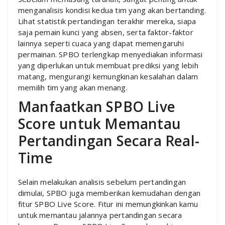
menganalisis kondisi kedua tim yang akan bertanding.
Lihat statistik pertandingan terakhir mereka, siapa
saja pemain kunci yang absen, serta faktor-faktor
lainnya seperti cuaca yang dapat memengaruhi
permainan. SPBO terlengkap menyediakan informasi
yang diperlukan untuk membuat prediksi yang lebih
matang, mengurangi kemungkinan kesalahan dalam
memilih tim yang akan menang.
Manfaatkan SPBO Live
Score untuk Memantau
Pertandingan Secara Real-
Time
Selain melakukan analisis sebelum pertandingan
dimulai, SPBO juga memberikan kemudahan dengan
fitur SPBO Live Score. Fitur ini memungkinkan kamu
untuk memantau jalannya pertandingan secara