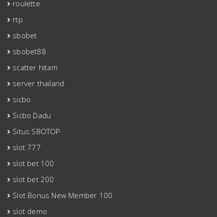
roulette
rtp
sbobet
sbobet88
scatter hitam
server thailand
sicbo
Sicbo Dadu
Situs SBOTOP
slot 777
slot bet 100
slot bet 200
Slot Bonus New Member 100
slot demo