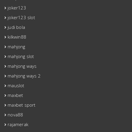
joker123
joker123 slot
judi bola
kilkwin88
mahjong
mahjong slot
mahjong ways
mahjong ways 2
mauslot
maxbet
maxbet sport
nova88
rajamerak