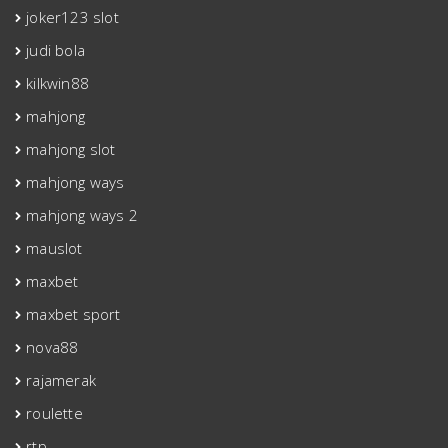
joker123 slot
judi bola
kilkwin88
mahjong
mahjong slot
mahjong ways
mahjong ways 2
mauslot
maxbet
maxbet sport
nova88
rajamerak
roulette
rtp