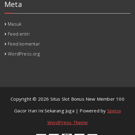
Meta
Masuk
Feed entri
Feed komentar
WordPress.org
Copyright © 2026 Situs Slot Bonus New Member 100
Gacor Hari Ini Sekarang Juga | Powered by
Specia
WordPress Theme