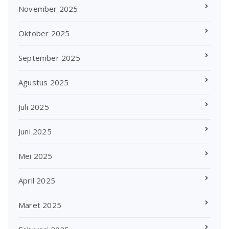
November 2025
Oktober 2025
September 2025
Agustus 2025
Juli 2025
Juni 2025
Mei 2025
April 2025
Maret 2025