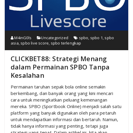
M4inG0ls
Uncategorized
spbo
,
spbo 1
,
spbo
asia
,
spbo live score
,
spbo terlengkap
CLICKBET88: Strategi Menang
dalam Permainan SPBO Tanpa
Kesalahan
Permainan taruhan sepak bola online semakin
berkembang, dan banyak orang yang kini mencari
cara untuk meningkatkan peluang kemenangan
mereka. SPBO (Sportbook Online) menjadi salah satu
platform yang banyak digunakan oleh para petaruh
untuk mendapatkan informasi dan bertaruh. Namun,
tidak hanya informasi yang penting, tetapi juga
strategi yang tepat. Dalam artikel ini, kita akan