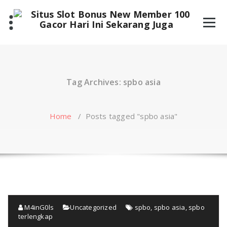
Skip
to
content
Tag Archives: spbo asia
Home
/
Posts tagged "spbo asia"
M4inG0ls
Uncategorized
spbo
,
spbo asia
,
spbo
terlengkap