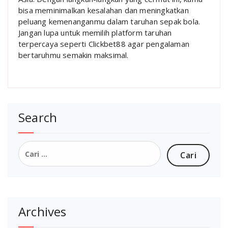
bisa meminimalkan kesalahan dan meningkatkan
peluang kemenanganmu dalam taruhan sepak bola.
Jangan lupa untuk memilih platform taruhan
terpercaya seperti Clickbet88 agar pengalaman
bertaruhmu semakin maksimal.
Search
Cari
untuk:
Archives