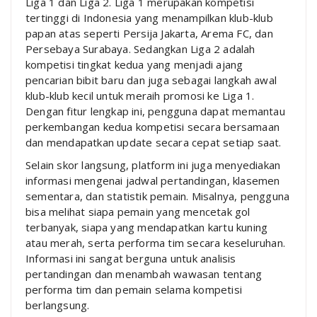
Liga 1 dan Liga 2. Liga 1 merupakan kompetisi
tertinggi di Indonesia yang menampilkan klub-klub
papan atas seperti Persija Jakarta, Arema FC, dan
Persebaya Surabaya. Sedangkan Liga 2 adalah
kompetisi tingkat kedua yang menjadi ajang
pencarian bibit baru dan juga sebagai langkah awal
klub-klub kecil untuk meraih promosi ke Liga 1.
Dengan fitur lengkap ini, pengguna dapat memantau
perkembangan kedua kompetisi secara bersamaan
dan mendapatkan update secara cepat setiap saat.
Selain skor langsung, platform ini juga menyediakan
informasi mengenai jadwal pertandingan, klasemen
sementara, dan statistik pemain. Misalnya, pengguna
bisa melihat siapa pemain yang mencetak gol
terbanyak, siapa yang mendapatkan kartu kuning
atau merah, serta performa tim secara keseluruhan.
Informasi ini sangat berguna untuk analisis
pertandingan dan menambah wawasan tentang
performa tim dan pemain selama kompetisi
berlangsung.