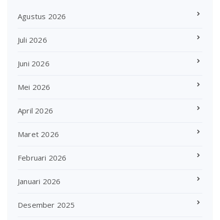
Agustus 2026
Juli 2026
Juni 2026
Mei 2026
April 2026
Maret 2026
Februari 2026
Januari 2026
Desember 2025