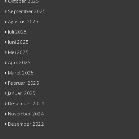
Oktober 2025
September 2025
Agustus 2025
Juli 2025
Juni 2025
Mei 2025
April 2025
Maret 2025
Februari 2025
Januari 2025
Desember 2024
November 2024
Desember 2022