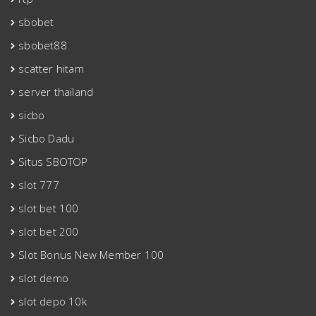
sbobet
sbobet88
scatter hitam
server thailand
sicbo
Sicbo Dadu
Situs SBOTOP
slot 777
slot bet 100
slot bet 200
Slot Bonus New Member 100
slot demo
slot depo 10k