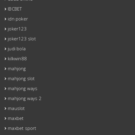
IBCBET
idn poker
joker123
joker123 slot
judi bola
kilkwin88
mahjong
mahjong slot
mahjong ways
mahjong ways 2
mauslot
maxbet
maxbet sport