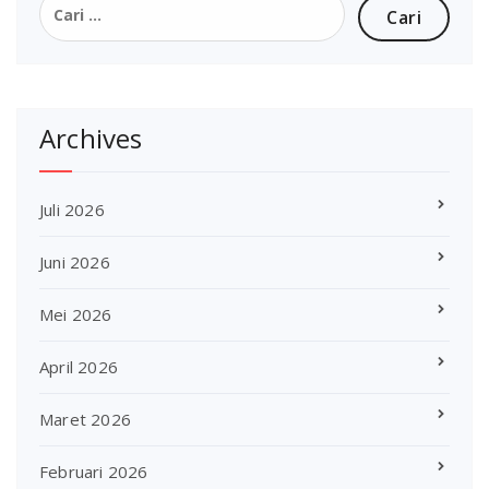
untuk:
Archives
Juli 2026
Juni 2026
Mei 2026
April 2026
Maret 2026
Februari 2026