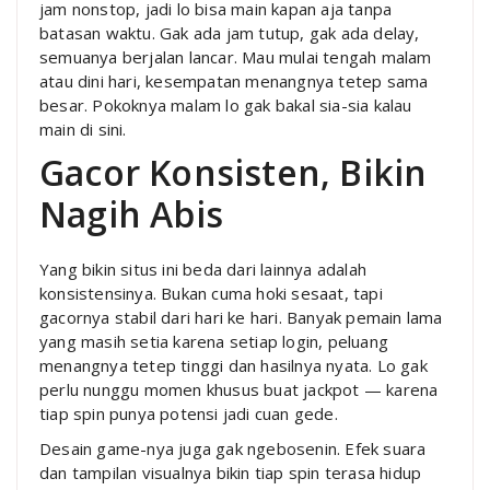
jam nonstop, jadi lo bisa main kapan aja tanpa
batasan waktu. Gak ada jam tutup, gak ada delay,
semuanya berjalan lancar. Mau mulai tengah malam
atau dini hari, kesempatan menangnya tetep sama
besar. Pokoknya malam lo gak bakal sia-sia kalau
main di sini.
Gacor Konsisten, Bikin
Nagih Abis
Yang bikin situs ini beda dari lainnya adalah
konsistensinya. Bukan cuma hoki sesaat, tapi
gacornya stabil dari hari ke hari. Banyak pemain lama
yang masih setia karena setiap login, peluang
menangnya tetep tinggi dan hasilnya nyata. Lo gak
perlu nunggu momen khusus buat jackpot — karena
tiap spin punya potensi jadi cuan gede.
Desain game-nya juga gak ngebosenin. Efek suara
dan tampilan visualnya bikin tiap spin terasa hidup