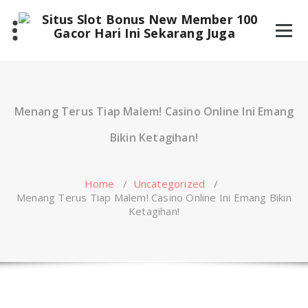
Skip
to
content
Menang Terus Tiap Malem! Casino Online Ini Emang
Bikin Ketagihan!
Home
/
Uncategorized
/
Menang Terus Tiap Malem! Casino Online Ini Emang Bikin
Ketagihan!