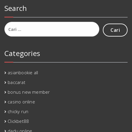
Search
Cari
untuk:
Categories
asianbookie all
baccarat
bonus new member
casino online
chicky run
Clickbet88
dadu online