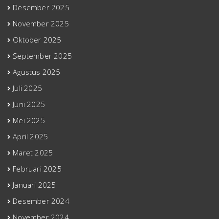
Desember 2025
November 2025
Oktober 2025
September 2025
Agustus 2025
Juli 2025
Juni 2025
Mei 2025
April 2025
Maret 2025
Februari 2025
Januari 2025
Desember 2024
November 2024