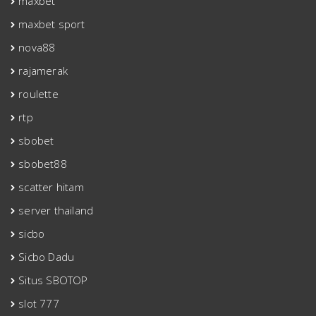
maxbet
maxbet sport
nova88
rajamerak
roulette
rtp
sbobet
sbobet88
scatter hitam
server thailand
sicbo
Sicbo Dadu
Situs SBOTOP
slot 777