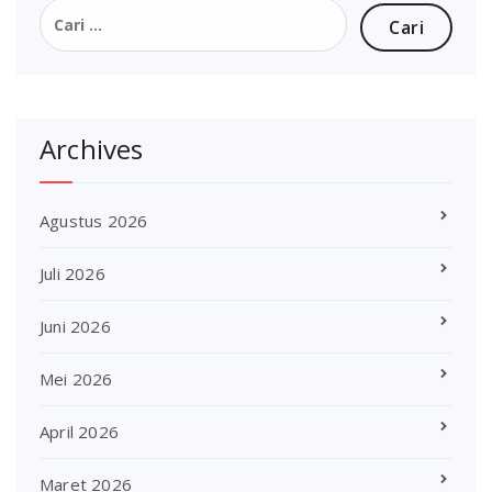
Cari
untuk:
Archives
Agustus 2026
Juli 2026
Juni 2026
Mei 2026
April 2026
Maret 2026